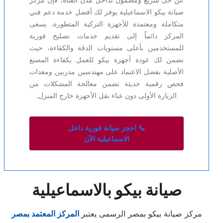
عن حل سريع ومضمون بداخل مدن القناة، فإن مركز
صيانة بيكو الاسماعيلية يوفر لك أفضل خدمة دعم فني
متكاملة ومعتمدة للأجهزة التركية المتطورة. يسعى
المركز دائماً إلى تقديم خدمات تصليح فورية
للمستخدمين بأعلى مستويات الدقة والكفاءة، حيث
نضمن لك عودة أجهزة بيكو للعمل بكفاءة المصنع
الأصلية بفضل الاعتماد على مهندسين مدربين ومعدات
فحص رقمية حديثة تضمن معالجة المشكلات من
الزيارة الأولى دون عناء نقل الأجهزة خارج المنزل.
📞 احجز صيانة فورية داخل
الاسماعيلية الآن
صيانة بيكو بالاسماعيلية
مركز صيانة بيكو بمصر الرسمى يعتبر
المركز المعتمد بمصر