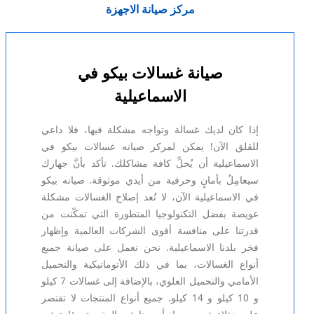
مركز صيانة الاجهزة
صيانة غسالات بيكو في
الاسماعيلية
إذا كان لديك غسالة وتواجه مشكلة فيها، فلا داعي
للقلق الآن! يمكن لمركز صيانه غسالات بيكو في
الاسماعيلية أن يُحلِّ كافة مشاكلك. تأكد بأنَّ جهازك
سيعامِلُ بأمانٍ وحرفية من أيدي موثوقة. صيانه بيكو
في الاسماعيلية الآن، لا تُعد إصلاح الغسالات مشكلة
عويصة بفضل التكنولوجيا المتطورة التي تمكّنت من
قدرتنا على منافسة أقوى الشركات العالمية وإظهار
فخر بلدنا الاسماعيلية. نحن نعمل على صيانة جميع
أنواع الغسالات، بما في ذلك الأتوماتيكية والتحميل
الأمامي والتحميل العلوي، بالإضافة إلى غسالات 7 كيلو
و 10 كيلو و 14 كيلو. جميع أنواع المنتجات لا تقتصر