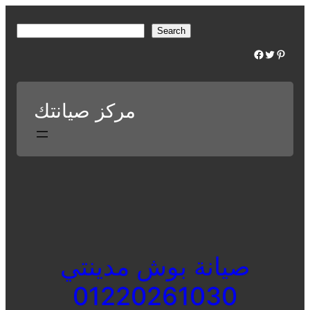
Skip
to
S
Search
content
e
Facebook
Twitter
Pinterest
a
r
c
مركز صيانتك
h
صيانة بوش مدينتي
01220261030