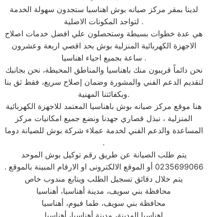
لدينا بمقر مركز صيانه بوش اهناسيا ستجدون سهولة الخدمة
لتواجد المكونات الاصلية .
هي عدة خطوات بسيطة وستحصلون علي افضل خدمات اصلاح
الاجهزة الكهربائية المنزلية بوش بحد اقصي اربعة وعشرون
ساعة بجميع احياء اهناسيا .
نحن دائماً قريبون منك باهناسيا والمناطق المحيطة، نحن بجانبك
لتقديم الدعم الفني والمشورة وضمان إصلاح سريع، فقط ثق بنا
وبكفائتنا المهنية.
هنا موقع مركز صيانه بوش باهناسيا المعتمد للاجهزة الكهربائية
المنزلية ، نبذل قصاري جهدنا ونضع جميع امكانيات مركز
المساعدة والدعم الفني لخدمة عملاء شركة بوش للصيانة دوما
.
يتم طلب الصيانة عن طريق رقم توكيل بوش الموحد
0235699066 أو الموقع الالكترونى او الارقام المبينة بالموقع .
يتم خلال دقائق تسجيل الطلب ويتابع مندوب خاص
محافظة بني سويف، مدينة أهناسيا، أهناسيا
محافظة بني سويف، طما فيوم، أهناسيا
إهناسيا المدينة، مدينة أهناسيا، أهناسيا