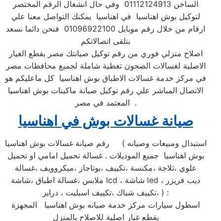
الساخن 01112124913 وفي حال انشغال الرقم المختصر
لتوكيل بوش اهناسيا في اهناسيا يمكنك التواصل معنا علي
ارقام من خلال رقم موبايل 01096922100 فنحن دائما نسعد
بتلقى اتصالاتكم
اصلاح منزلي فوري من رقم توكيل صيانتك مصر بقطع الغيار
الاصلية لغسالات الصحون تغطية شاملة لجميع محافظات مصر
في مركز خدمة غسالات الاطباق بوش اهناسيا كل ماعليكم هو
الاتصال المباشر علي رقم توكيل صيانة ماكينات بوش اهناسيا
المعتمد في مصر .
صيانة غسالات بوش في اهناسيا
رقم صيانة غسالات بوش اهناسيا ( استبدال ومبيعات وصيانه
بوش اهناسيا جميع الموديلات . غسالة تحميل امامي او تحميل
علوي ،ثلاجة ،مكنسة ،تكييف ،بوتاجاز ،ميكروويف ،غسالة
ملابس ،غسالة اطباق ،شاشة lcd ، شاشة led ، ديب فريزر
،تكييف شباك ،تكييف اسبليت ، دراير ) :
اسطول سيارات مركز خدمة صيانه بوش اهناسيا المجهزة
بقطع غيار اصلية للاصلاح بالمنزل