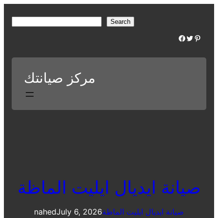
Skip
to
S
Search
content
e
Facebook
Twitter
Pinterest
a
r
c
مركز صيانتك
h
صيانة ايديال ايليت الماظة
صيانة ايديال ايليت الماظة
July 6, 2026
nahed