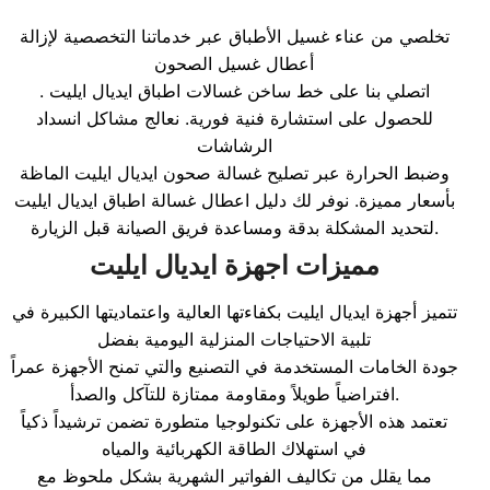
تخلصي من عناء غسيل الأطباق عبر خدماتنا التخصصية لإزالة
أعطال غسيل الصحون
. اتصلي بنا على خط ساخن غسالات اطباق ايديال ايليت
للحصول على استشارة فنية فورية. نعالج مشاكل انسداد
الرشاشات
وضبط الحرارة عبر تصليح غسالة صحون ايديال ايليت الماظة
بأسعار مميزة. نوفر لك دليل اعطال غسالة اطباق ايديال ايليت
لتحديد المشكلة بدقة ومساعدة فريق الصيانة قبل الزيارة.
مميزات اجهزة ايديال ايليت
تتميز أجهزة ايديال ايليت بكفاءتها العالية واعتماديتها الكبيرة في
تلبية الاحتياجات المنزلية اليومية بفضل
جودة الخامات المستخدمة في التصنيع والتي تمنح الأجهزة عمراً
افتراضياً طويلاً ومقاومة ممتازة للتآكل والصدأ.
تعتمد هذه الأجهزة على تكنولوجيا متطورة تضمن ترشيداً ذكياً
في استهلاك الطاقة الكهربائية والمياه
مما يقلل من تكاليف الفواتير الشهرية بشكل ملحوظ مع