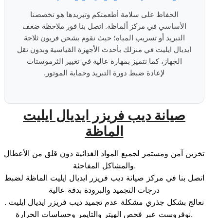
الحفاظ على سلامة أطعمتكم وتبريدها هو تخصصنا
الأساسي في مركز ألماظة. اتصل بنا فور ملاحظة ضعف
التبريد أو تسريب المياه؛ حيث نقوم بشحن فريون ثلاجة
ايديال ايليت في منزلك بأحدث الأجهزة القياسية وبدون نقل
الجهاز، كما نتميز بمهارة عالية في تغيير الثرموستات
لإعادة ضبط دورة التبريد وحماية الموتور.
صيانة ديب فريزر ايديال ايليت
الماظة
تخزين آمن ومستمر لجميع المواد الغذائية دون قلق من الأعطال
والمشاكل المفاجئة.
اتصل بنا في مركز صيانة ديب فريزر ايديال ايليت الماظة لضبط
درجات التجميد والبرودة بدقة عالية
. نعالج بشكل جذري مشكلة عدم تجميد ديب فريزر ايديال ايليت
نوفروست عبر فحص الهيتر والتايمر وحساسات الحرارة.