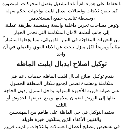
الحفاظ على هدوء تام أثناء التشغيل بفضل المحركات المتطورة.
كما تنفرد ثلاجات وغسالات ايديال ايليت بواجهات تحكم سهلة
وبسيطة تناسب جميع المستخدمين،
وتوفر مساحات تخزين داخلية واسعة ومقسمة بطريقة عملية،
إلى جانب أنظمة الأمان المتكاملة التي تحمي الجهاز
من التغيرات المفاجئة في التيار الكهربائي، مما يجعلها استثماراً
مثالياً ومريحاً لكل منزل يبحث عن الأداء القوي والعملي في آن
واحد.
توكيل اصلاح ايديال ايليت الماظه
يقدم توكيل اصلاح ايديال ايليت الماظه خدمات دعم فني
متكاملة ومعتمدة تضمن لجميع سكان المنطقة الحصول
على صيانة فورية للأجهزة المنزلية بداخل المنزل ودون الحاجة
لنقلها إلى الورش لضمان سلامتها ومنع تعرضها للخدوش أو
التلف.
يعتمد التوكيل في حي الماظة على طاقم من المهندسين
والفنيين الأكفاء الذين يمتلكون خبرة طويلة
في تشخيص وتصليح أعطال الغسالات والثلاجات والديب فريزر