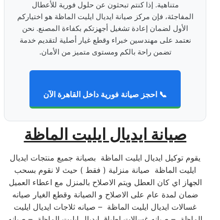
متناهية. إذا كنتم تبحثون عن حلول فورية للأعطال
المفاجئة، فإن مركز صيانة ايديال ايليت الماظة هو اختياركم
الأول لضمان إعادة تشغيل أجهزتكم بكفاءة المصنع. نحن
نعتمد على مهندسين خبراء وقطع غيار أصلية لتقديم خدمة
تضمن راحة بالكم ومستوى متميز من الأمان.
📞 احجز صيانة فورية داخل القاهرة الآن
صيانة ايديال ايليت الماظة
يقوم توكيل ايديال ايليت الماظة بصيانة جميع منتجات ايديال
ايليت الماظة صيانة منزلية ( فقط ) حيث لا نقوم بسحب
الجهاز اي كان العطل ويتم الاصلاح بالمنزل مع اعطاء العميل
ضمان لمدة عام على الاصلاح و الصيانة وقطع الغيار صيانه
غسالات ايديال ايليت الماظة – صيانه ثلاجات ايديال ايليت
الماظة – صيانه غسالات اطباق ايديال ايليت الماظة – صيانه