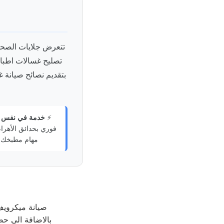
تتعرض جلايات الصحون
تصليح غسالات اطباق 
بتقديم نصائح صيانة غس
⚡
خدمة في نفس ا
فوري بحدائق الأهرا
مهام مطبخك ا
صيانة ميكرويف
بالاضافة الي حص