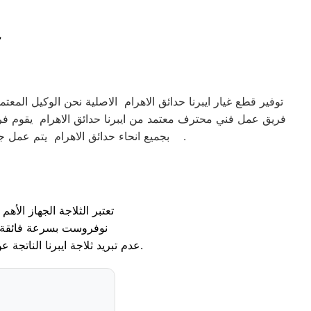
توفير قطع غيار ايبرنا حدائق الاهرام الاصلية نحن الوكيل المعتم
فريق عمل فني محترف معتمد من ايبرنا حدائق الاهرام يقوم فريق
بجميع انحاء حدائق الاهرام يتم عمل جدول اعمال الصيانة لمتابعة الجهاز بشكل كامل الكشف الدائم علي الجهاز لتفادي المشاكل المحتملة وهذا مايميزنا .
تعتبر الثلاجة الجهاز الأه
نوفروست بسرعة فائقة 
عدم تبريد ثلاجة ايبرنا الناتجة عن تلف التايمر أو السخان، ونضمن لك شحن فريون ثلاجة ايبرنا الأصلي ليعود المحرك إلى كفاءته الطبيعية.