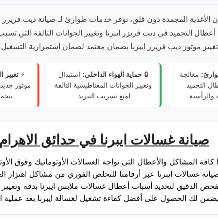
الأغذية المجمدة دون قلق، نوفر خدمات طوارئ لـ صيانة ديب فريزر ايب
 أعطال التجميد في ديب فريزر ايبرنا وتغيير الجوانات التالفة التي تسب
تغيير موتور ديب فريزر ايبرنا بضمان معتمد لضمان استمرارية التشغيل
وارئ:
معالجة
🔒
حماية الهواء الداخلي:
استبدال
⚡
تغيير ا
ال التجميد
وتغيير الجوانات المغناطيسية التالفة
موتور جديد
 والرأسية.
لمنع تسريب التبريد.
يتحم
صيانة غسالات ايبرنا في حدائق الاهرام
كافة المشاكل والأعطال التي تواجه الغسالات الأوتوماتيك وفوق الأوتو
صيانة غسالات ايبرنا عبر أرقامنا للتخلص الفوري من مشاكل اهتزاز ال
لفحص الدقيق لتحديد أسباب أعطال غسالات ملابس ايبرنا بدقة وتغيير ال