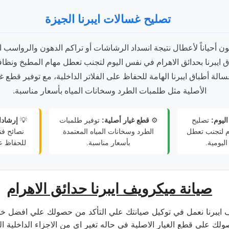
تصليح غسالات ايبرنا الجيزة
 أحياناً لأعطال نتيجة انسداد الرشاشات أو تراكم الدهون والرواسب ال
ايبرنا بحدائق الاهرام في نفس اليوم لتجنب تعطل مهام المطبخ ونظافة 
الة أطباق ايبرنا الهامة للحفاظ على الفلاتر الداخلية، مع توفير قطع غ
الأصلية مثل طلمبات الطرد وسخانات المياه بأسعار مناسبة.
ليوم:
تصليح
⚙️
قطع غيار أصلية:
توفير طلمبات
💡
إرشادا
م لتجنب تعطل
الطرد وسخانات المياه المعتمدة
نصائح فن
ليومية.
بأسعار مناسبة.
للحفاظ عل
صيانة ميكرويف ايبرنا حدائق الاهرام
 ايبرنا نعمل في توكيل صيانتك علي التأكد من حصولك علي افضل خ
ولك علي قطع الغيار الاصلية في حاله تغير اي من الاجزاء الداخلية الخ