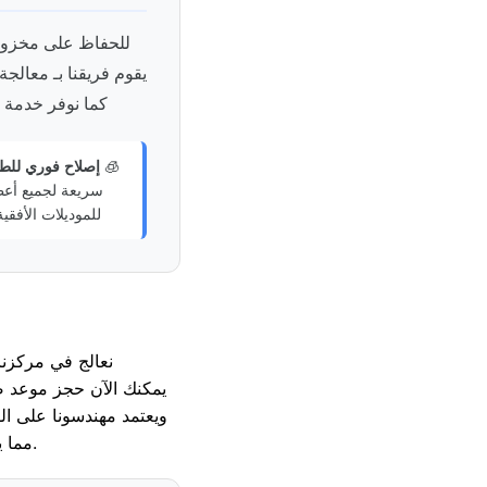
للحفاظ على مخزون 
يقوم فريقنا بـ معالجة
كما نوفر خدمة 
🧊
إصلاح فوري للط
سريعة لجميع أعط
للموديلات الأفقية
نعالج في مركزنا 
. يمكنك الآن حجز موعد 
. ويعتمد مهندسونا على ا
، مما يضمن لك الحصول على أفضل كفاءة تشغيل لغسالة ايبرنا بعد عملية التصليح.