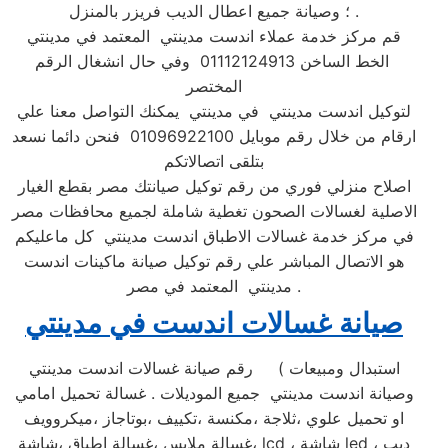
؛ وصيانة جميع اعطال الديب فريزر بالمنزل .
قم مركز خدمة عملاء اندست مدينتي المعتمد في مدينتي
الخط الساخن 01112124913 وفي حال انشغال الرقم
المختصر
لتوكيل اندست مدينتي في مدينتي يمكنك التواصل معنا علي
ارقام من خلال رقم موبايل 01096922100 فنحن دائما نسعد
بتلقى اتصالاتكم
اصلاح منزلي فوري من رقم توكيل صيانتك مصر بقطع الغيار
الاصلية لغسالات الصحون تغطية شاملة لجميع محافظات مصر
في مركز خدمة غسالات الاطباق اندست مدينتي كل ماعليكم
هو الاتصال المباشر علي رقم توكيل صيانة ماكينات اندست
مدينتي المعتمد في مصر .
صيانة غسالات اندست في مدينتي
رقم صيانة غسالات اندست مدينتي ( استبدال ومبيعات
وصيانة اندست مدينتي جميع الموديلات . غسالة تحميل امامي
او تحميل علوي ،ثلاجة ،مكنسة ،تكييف ،بوتاجاز ،ميكروويف
،غسالة ملابس ،غسالة اطباق ،شاشة lcd ، شاشة led ، ديب