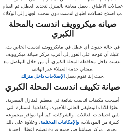
غسالات الاطباق ، بعمل معاينة بالمنزل لتحديد العطل، ثم القيام
ب اصلاح غسالات اطباق اندست دون سحب الجهاز إلى الوكلاء.
صيانه ميكروويف اندست بالمحلة
الكبري
في حالة حدوث أي عطل في مايكروويف اندست الخاص بك،
عليك أن تتوجه على الفور إلى أقرب مركز صيانة ميكروويف
اندست داخل محافظة المحلة الكبري، أو من خلال التواصل مع
ممثلي خدمة العملاء عبر الهاتف،
.
حيث إننا نقوم بعمل
الإصلاحات داخل منزلك
صيانة تكييف اندست المحلة الكبري
أصبحت مكيفات اندست شائعة في معظم المنازل المصرية،
نظرًا للأداء الوظيفي العالي للأجهزة، وكفاءتها الممتازة التي
تلبي احتياجات العائلات، والشركات، كما أنها تتوافر بمجموعة
كبيرة من الموديلات،
والإمكانيات المختلفة
، وعلاوة على ذلك
يحرص مركز صيانتنا في جميع فروع تصليح اعطال اجهزة