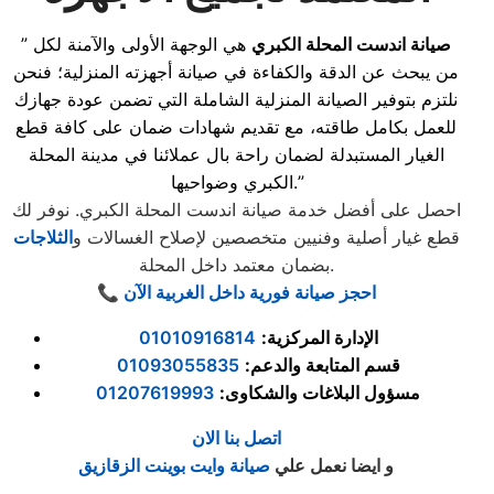
صيانة اندست المحلة الكبري
هي الوجهة الأولى والآمنة لكل
”
من يبحث عن الدقة والكفاءة في صيانة أجهزته المنزلية؛ فنحن
نلتزم بتوفير الصيانة المنزلية الشاملة التي تضمن عودة جهازك
للعمل بكامل طاقته، مع تقديم شهادات ضمان على كافة قطع
الغيار المستبدلة لضمان راحة بال عملائنا في مدينة المحلة
الكبري وضواحيها.”
احصل على أفضل خدمة صيانة اندست المحلة الكبري. نوفر لك
قطع غيار أصلية وفنيين متخصصين لإصلاح الغسالات و
الثلاجات
بضمان معتمد داخل المحلة.
📞 احجز صيانة فورية داخل الغربية الآن
الإدارة المركزية
:
01010916814
قسم المتابعة والدعم
:
01093055835
مسؤول البلاغات والشكاوى
:
01207619993
اتصل بنا الان
و ايضا نعمل علي
صيانة وايت بوينت الزقازيق