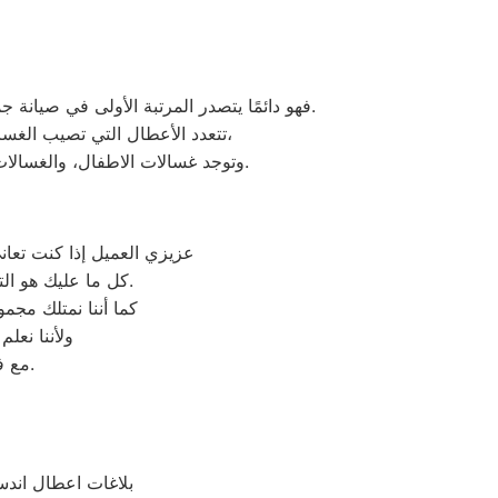
فهو دائمًا يتصدر المرتبة الأولى في صيانة جميع أنواع الغسالات الخاصة بماركة اندست تحت أيدي أنسب المهندسين، مع مراعاة توفير أفضل خدمات الدعم الفنى.
تتعدد الأعطال التي تصيب الغسالات بمختلف فئات الصنع والنوع من غسالات اندست اوتوماتيك، واخرى فوق اوتوماتيك، والنصف اتوماتيك،
وتوجد غسالات الاطفال، والغسالات العادية، ويتمتع مركز خدمة العملاء بوجود مهارة وخبرة عالية لافضل خدمة صيانة لعملاء اندست في مصر.
عزيزي العميل إذا كنت تعا
كل ما عليك هو التواصل معنا على شركة صيانة غسالات اطباق اندست وكيل معتمد لأجهزة اندست في مصر.
كما أننا نمتلك مج
ولأننا نعل
مع فريق خدمة العملاء لدينا على فروعنا اندست المتوافر على موقعنا الالكتروني.
بلاغات اعطال اندس