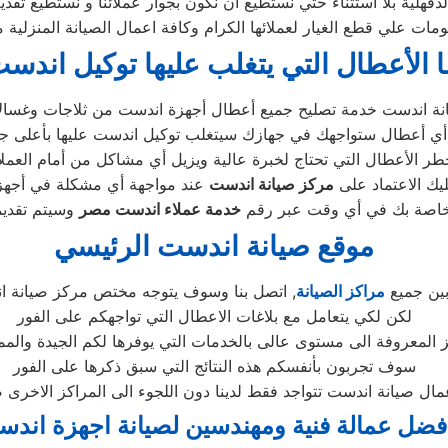
ية بلا استثناء حتي نستطيع أن نكون بجوار عملائنا و نستطيع تقديم
مات علي قطع الغيار لعملائها الكرام وكافة اعمال الصيانة المنزلية
ا الأعطال التي يتغلب عليها توكيل اندس
ر الأعطال التي تحتاج لخبرة عالية ويزيل أي مشاكل من أمام العملاء
ليك الاعتماد على
مركز صيانة اندست
لخاصة بك في أي وقت عبر رقم
خدمة عملاء اندست مصر
موقع صيانة اندست الرئيسي
بين جميع
مراكز الصيانة
, اتصل بنا وسوف يتوجه مختص مركز صيانة ان
لكن لكي يتعامل مع بلاغات الاعطال التي تواجهكم على الفور
 المعروفة الى مستوى عالى بالخدمات التي يوفرها لكم الجيدة والمم
سوف تجربون بأنفسكم هذه النتائج التي سبق ذكرها على الفور
ل صيانة اندست تتواجد فقط لدينا دون اللجوء الى المراكز الاخرى 
فضل عمالة فنية ومهندسين لصيانة اجهزة اند