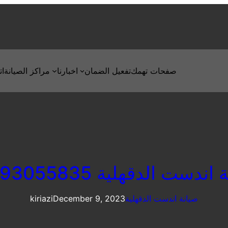
صفحات تهمك
تفعيل الضمان
اخبارنا
مراكز الصيانة
ات
ندست الدقهلية 01093055835
صيانة اندست الدقهلية
December 9, 2023
kiriazi