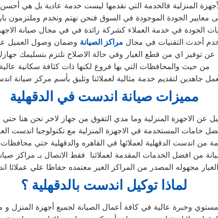
هزة المنزلية فالخدمة التي نقدمها ليست خدمة عادية بل هي أحسن 
 معايير الجودة الموجودة في السوق فنحن نهتم ونخدم وملتزمون بارض
ت الجودة في خدمة العملاء كشركة رائدة في في مجال صيانة الاجهزة ا
دم أحدث التقنيات في مجال
مراكز الصيانة
وضمان وصول العميل على
عن توفير اي من قطع الغيار وفي حالة الاصلاح نلتزم بتسليمك جهازك
من حيث والمحافظات التي بها فروع لكنها ذات كثافة سكانية عالية
عمل جاهدين لتقديم خدمة مثالية لعملائنا وتليق بأسم مركز صيانة ان
مميزات صيانة اندست في الدقهلية
ميل عن الاجهزة المنزلية وما مدي التفوق من جهاز لاخر نحن هنا حتي 
 خامات المستخدمة في الاجهزة المنزلية مع تكنولوجيا اندست العال
 من اندست الدقهلية لعملائها في القاهره والدقهلية حتي محافظات ا
انة من افضل الخدمات المقدمة لعملائنا فقط الاتصال بـ مراكز صيانة
غيار مجهوله المصدر من المراكز الغير معتمده حفاظا علي عملائا ان
لماذا توكيل اندست بالدقهلية ؟
ستوي وخبرة عالية في كافة أعمال الصيانة لجميع أجهزة المنزل و من