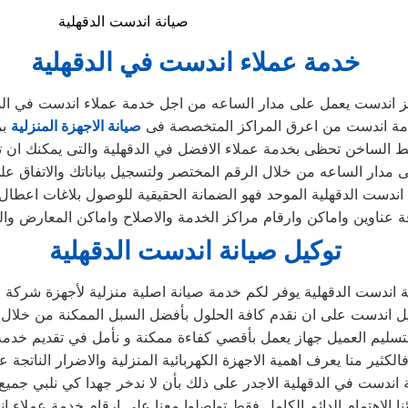
صيانة اندست الدقهلية
خدمة عملاء اندست في الدقهلية
 اندست يعمل على مدار الساعه من اجل خدمة عملاء اندست في الد
مة اندست من اعرق المراكز المتخصصة فى
صيانة الاجهزة المنزلية
بم
ط الساخن تحظى بخدمة عملاء الافضل في الدقهلية والتى يمكنك ان 
لى مدار الساعه من خلال الرقم المختصر ولتسجيل بياناتك والاتفاق عل
ندست الدقهلية الموحد فهو الضمانة الحقيقية للوصول بلاغات اعطال
ناوين واماكن وارقام مراكز الخدمة والاصلاح واماكن المعارض والمب
توكيل صيانة اندست الدقهلية
ة اندست الدقهلية يوفر لكم خدمة صيانة اصلية منزلية لأجهزة شركة
يل اندست على ان نقدم كافة الحلول بأفضل السبل الممكنة من خلال تو
 لتسليم العميل جهاز يعمل بأقصي كفاءة ممكنة و نأمل في تقديم خد
الكثير منا يعرف اهمية الاجهزة الكهربائية المنزلية والاضرار الناتجة ع
ندست في الدقهلية الاجدر على ذلك بأن لا ندخر جهدا كي نلبي جميع 
نا الاهتمام الدائم الكامل فقط تواصلوا معنا على ارقام خدمة عملاء ا