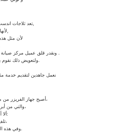
تعد ثلاجات اندست هي أهم الأجهزة الكهربائية التي توفرها الشركة و أكثرها مبيعاً بين بقية المنتجات الأخرى,
لأنها قوية جداً في عمليات التبريد و تتضمن بعض التقنيات المتميزة كتقنية الانفلتر,
لأن مثل هذه 
نحن نعرف
ونقدر قلق عميل مركز صيانة اندست الدقهلية ونثمن وقته. لذلك عادة هناك بعض المحافظات لايوجد بها فروع لنا اوالفرع تحت الانشاء .
ولتعويض ذلك نقوم بتوجية خطوط سير منظمة من المقر الرئيسي لمركز صيانة اندست الدقهلية لتلك المحافظات.
نعمل جاهدين لتقديم خدمة مثا
أصبح جهاز الفريزر من ماركة اندست من الأجهزة الضرورية داخل كافة البيوت، وفقًا لمميزات ديب فريزر اندست العديدة،
والتي من أبرزها حفظ الطعام لفترات طويلة، وتعدد موديلاته المختلفة، وبالرغم من مميزاته العديدة،
ألا أنه من المحتمل حدوث بعض الأعطال التي تتطلب الصيانة، ومن هذه الأعطال:
تلف التايمر، أو مشكلة في الترموستات، أو السخان، أو عطل بالدائرة الكهربائية،
وفي هذه الحالة يجب عليك الاتصال بخدمة ديب فريزر اندست الدقهلية لعمل الإصلاحات اللازمة.