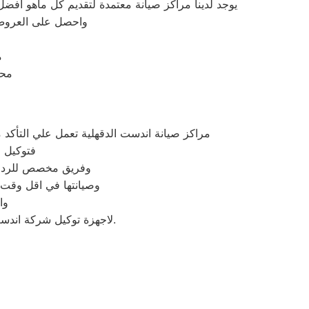
يوجد لدينا مراكز صيانة معتمدة لتقديم كل ماهو اف
واحصل على العروض 
م
محاف
مراكز صيانة اندست الدقهلية تعمل علي التأك
فتوكيل ا
وفريق مخصص للرد علي كافة اسئلتكم علي م
وصيانتها في اقل وقت 
وا
لاجهزة توكيل شركة اندست بالدقهلية اينما كنتم خلال وقت قياسي سوف يصل اليكم مهندسنا لمعاينة العطل وصيانة الجهاز.