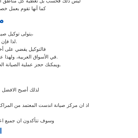
ليس ذلك فحسب بل تغطية كل مناطق الدقهل
كما أنها تقوم بعمل خصو
م
يتولى توكيل صيانة اندست خدمة تصليح جميع أعطال أجهزة اندست من ثلاجات وغسالات وديب فريزرات،
لذا فإن أي أعطال ستواجهك في جهازك سيتغلب توكيل اندست عليها بأعلى جودة ممكنة.
فالتوكيل يقضي على أخط
عند مواجهة أي مشكلة في أجهزتك ليقدم لك الصيانة المتكافئة.
في الأسواق العربية، ولهذا ع
وسيتم تقديمها لك في غضون 24 ساعة فقط.
ويمكنك حجز عملية الصيانة ا
لذلك أصبح الافضل 
اذ ان مركز صيانة اندست المعتمد من المراكز
وسوف تتأكدون ان جميع اعما
ا