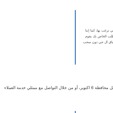
 ترغب بها، كما إننا
يم الطلب الخاص بك يقوم
 اطباق ال جي دون سحب
في حالة حدوث أي عطل في مايكروويف ال جي الخاص بك، عليك أن تتوجه على الفور إلى أقرب مركز صيانة ميكروويف ال جي داخل محافظة 6 اكتوبر، أو من خلال التواصل مع ممثلي خدمة العملاء