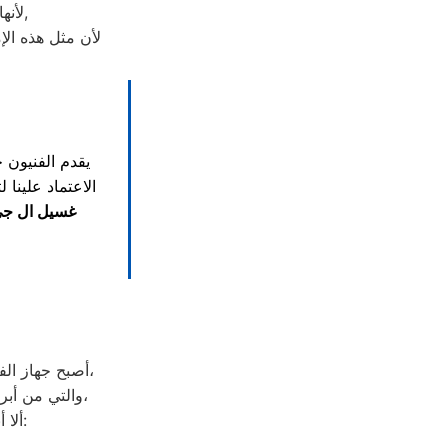
لأنها قوية جداً في عمليات التبريد و تتضمن بعض التقنيات المتميزة كتقنية الانفلتر,
لأن مثل هذه الإ
يقدم الفنيون 
الاعتماد علينا 
غسيل ال جي ب6 ا
أصبح جهاز الفريزر من ماركة ال جي من الأجهزة الضرورية داخل كافة البيوت، وفقًا لمميزاته العديدة،
والتي من أبرزها حفظ الطعام لفترات طويلة، وتعدد موديلاته المختلفة، وبالرغم من مميزاته العديدة،
ألا أنه من المحتمل حدوث بعض الأعطال التي تتطلب الصيانة، ومن هذه الأعطال: