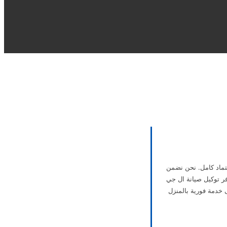
هية واعتماد كامل. نحن نضمن
ر توكيل صيانة ال جي
ى خدمة فورية بالمنزل