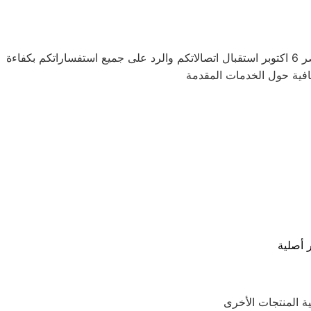
للتواصل المباشر مع خدمة عملاء ال جي بفرع 6 اكتوبر، يمكنك الاتصال بالرقم المخصص للخط الساخن. يسعد مركز صيانة ال جي مصر 6 اكتوبر استقبال اتصالاتكم والرد على جميع استفساراتكم بكفاءة