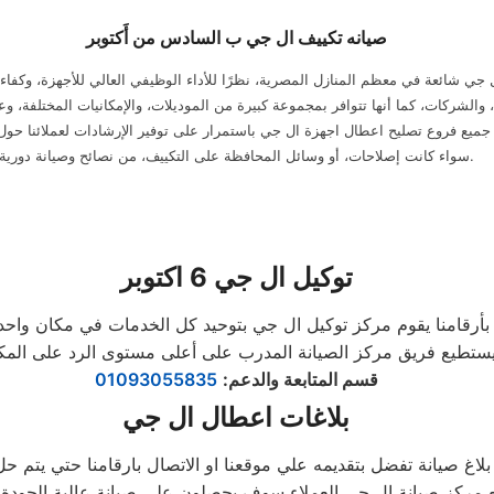
صيانه تكييف ال جي ب السادس من أَكتوبر
ي شائعة في معظم المنازل المصرية، نظرًا للأداء الوظيفي العالي للأجهزة، وكفاءته
، والشركات، كما أنها تتوافر بمجموعة كبيرة من الموديلات، والإمكانيات المختلفة، 
 جميع فروع تصليح اعطال اجهزة ال جي باستمرار على توفير الإرشادات لعملائنا حول
سواء كانت إصلاحات، أو وسائل المحافظة على التكييف، من نصائح وصيانة دورية.
توكيل ال جي 6 اكتوبر
تطيع فريق مركز الصيانة المدرب على أعلى مستوى الرد على المكالمات
قسم المتابعة والدعم
:
01093055835
بلاغات اعطال ال جي
 بلاغ صيانة تفضل بتقديمه علي موقعنا او الاتصال بارقامنا حتي يتم 
 مركز صيانة ال جي العملاء سوف يحصلون على صيانة عالية الجودة د