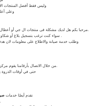
وليس فقط أفضل المنتجات الأجه
وعلى أعلى
مرحبا بكم هل لديك مشكلة فى منتجات ال جي أو أعطال في منتجات ال جي التى تتطلب الدعم الفنى أو هل لديك سؤال؟ يمكننا المساعدة بسهولة لاننا أفضل خدمة عملاء صيانة فى مصر.
سواء كنت ترغب بتسجيل بلاغ أو شكاوى صيانة بالمنتج الخاص بك أو التواصل مع أحد ممثلي خدمة العملاء أو طلب خدمة صيانة الخاصة بمنتجات ال جي .
وطلب خدمة صيانة والاطلاع على معلومات لان هدفنا
من خلال الاتصال بأرقامنا يقوم مركز صيانة ال جي بتوحيد كل الخدمات في مكان واحد وفي أسرع وقت كخدمات مابعد البيع والمبيعات والشكاوي.
حتى في أوقات الذروة يس
نقدم أيضًا خدمات
صيا
لتغطية جميع الماركات، مع ضمان حلول احترا