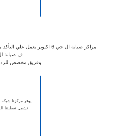
مراكز صيانة ال جي 6 اكتوبر يعمل علي التأكد من حصولك علي
ف صيانة ال جي ب6 اكتوبر لديه تعاقد مع أفضل صيانة 
وفريق مخصص للرد على كافة اسئلتكم على م
يوفر مركزنا شبكة 
تشمل تغطيتنا الش