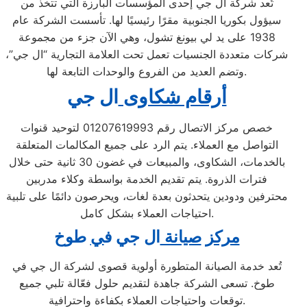
تُعد شركة ال جي إحدى المؤسسات البارزة التي تتخذ من
سيؤول بكوريا الجنوبية مقرًا رئيسيًا لها. تأسست الشركة عام
1938 على يد لي بيونغ تشول، وهي الآن جزء من مجموعة
شركات متعددة الجنسيات تعمل تحت العلامة التجارية “ال جي”،
وتضم العديد من الفروع والوحدات التابعة لها.
أرقام شكاوى
ال جي
خصص مركز الاتصال رقم 01207619993 لتوحيد قنوات
التواصل مع العملاء. يتم الرد على جميع المكالمات المتعلقة
بالخدمات، الشكاوى، والمبيعات في غضون 30 ثانية حتى خلال
فترات الذروة. يتم تقديم الخدمة بواسطة وكلاء مدربين
محترفين ودودين يتحدثون بعدة لغات، ويحرصون دائمًا على تلبية
احتياجات العملاء بشكل كامل.
مركز
صيانة
ال جي ف
ي
طوخ
تُعد خدمة الصيانة المتطورة أولوية قصوى لشركة ال جي في
طوخ. تسعى الشركة جاهدة لتقديم حلول فعّالة تلبي جميع
توقعات واحتياجات العملاء بكفاءة واحترافية.