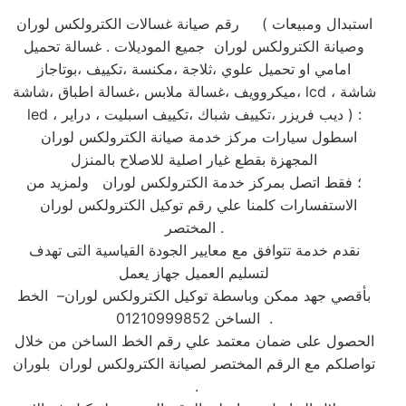
رقم صيانة غسالات الكترولكس لوران ( استبدال ومبيعات
وصيانة الكترولكس لوران جميع الموديلات . غسالة تحميل
امامي او تحميل علوي ،ثلاجة ،مكنسة ،تكييف ،بوتاجاز
،ميكروويف ،غسالة ملابس ،غسالة اطباق ،شاشة lcd ، شاشة
led ، ديب فريزر ،تكييف شباك ،تكييف اسبليت ، دراير ) :
اسطول سيارات مركز خدمة صيانة الكترولكس لوران
المجهزة بقطع غيار اصلية للاصلاح بالمنزل
؛ فقط اتصل بمركز خدمة الكترولكس لوران ولمزيد من
الاستفسارات كلمنا علي رقم توكيل الكترولكس لوران
المختصر .
نقدم خدمة تتوافق مع معايير الجودة القياسية التى تهدف
لتسليم العميل جهاز يعمل
بأقصي جهد ممكن وباسطة توكيل الكترولكس لوران– الخط
الساخن 01210999852 .
الحصول على ضمان معتمد علي رقم الخط الساخن من خلال
تواصلكم مع الرقم المختصر لصيانة الكترولكس لوران بلوران
.