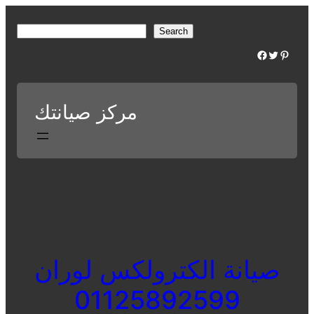
Skip
to
S
Search
content
e
Facebook
Twitter
Pinterest
a
r
c
مركز صيانتك
h
صيانة الكترولكس لوران
01125892599