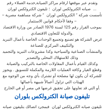
وتقدم عبر موقعها ارقام مراكز الصيانة,خدمة العملاء رقم
صيانه الكترولكس لوران ؛ تليفون الكترولكس لوران …
تأسست شركة ” الكترولكس لوران ” شركة مساهمة مصرية –
وفقا لأحكام قوانين الاستثمار –
بموجب القرار رقم 125 لسنة 1976 الصادر من وزارة الاقتصاد
والدولة للتعاون الاقتصادي.
غرض الشركة هو تصنيع وتجميع الوحدات الخاصة بأعمال التبريد
والتكييف المركزي للصناعة
والمنشآت الصناعية والسياحية وكذا مشروعات التبريد والتجميد
وذلك للاستهلاك المحلى والتصدير
وكذلك القيام بأعمال المقاولات الخاصة بالتركيب والصيانة
وقطع الغيار وكافة العمليات اللازمة والمكملة للتسويق . ويجوز
للشركة أن يكون لها مصلحة أو تشترك بأي وجه من الوجوه مع
الهيئات التي تزاول أعمالاً شبيهة بأعمالها
أو التي قد تعاونها على تحقيق غرضها في مصر أو في الخارج.
تليفون صيانة الكترولكس بلوران
تليفون صيانه الكترولكس لوران فبمجرد اتصالك بتليفون صيانه