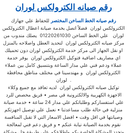
رقم صيانه الكترولكس لوران
رقم صيانه الخط الساخن المختصر
للحفاظ علي جهازك
الكترولكس لوران فضلاً اتصل بخدمة صيانة اعطال الكترولكس
لوران علي الخط الساخن 01220261030 يصلك مندوب من
مركز صيانه الكترولكس لوران لتحديد العطل واصلاحه بالمنزل
او نقل الجهاز الى مركز خدمة الكترولكس لوران دون تحميلك
اي مصاريف اضافية فتوكيل الكترولكس لوران يوفر خدمة
عملاء ودعم فني علي مدار الساعة وبتنسيق كامل بين عملاء
الكترولكس لوران و مهندسينا في مختلف مناطق محافظة
لوران .
توكيل صيانه الكترولكس لوران لديه تعاقد مع جميع وكلاء
الاجهزة الكهربية والالكترونية في مصر • فريق مخصص للرد
علي استفساركم وطلباتكم علي مدار 24 ساعة • خدمة صيانة
منزلية في حالة طلب مساعدتنا • نعمل علي توصيل اجهزتكم
وصيانتها في اقل وقت • افضل الاسعار التي لا تقبل المنافسة
نقوم بخدمة الصيانة نيابة عنكم • و فريق دعم فني لمعالجة
وتحدد المشكلة الخاصة بكم واطلاعكم علي طريقة حل مشكلة