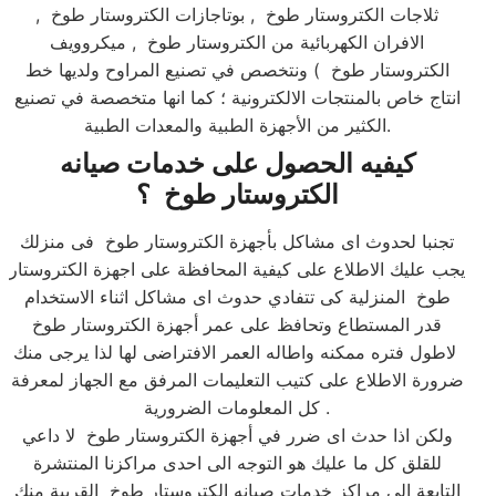
ثلاجات الكتروستار طوخ , بوتاجازات الكتروستار طوخ ,
الافران الكهربائية من الكتروستار طوخ , ميكروويف
الكتروستار طوخ ) ونتخصص في تصنيع المراوح ولديها خط
انتاج خاص بالمنتجات الالكترونية ؛ كما انها متخصصة في تصنيع
الكثير من الأجهزة الطبية والمعدات الطبية.​
كيفيه الحصول على خدمات صيانه
الكتروستار طوخ ؟
تجنبا لحدوث اى مشاكل بأجهزة الكتروستار طوخ فى منزلك
يجب عليك الاطلاع على كيفية المحافظة على اجهزة الكتروستار
طوخ المنزلية كى تتفادي حدوث اى مشاكل اثناء الاستخدام
قدر المستطاع وتحافظ على عمر أجهزة الكتروستار طوخ
لاطول فتره ممكنه واطاله العمر الافتراضى لها لذا يرجى منك
ضرورة الاطلاع على كتيب التعليمات المرفق مع الجهاز لمعرفة
كل المعلومات الضرورية .​
ولكن اذا حدث اى ضرر في أجهزة الكتروستار طوخ لا داعي
للقلق كل ما عليك هو التوجه الى احدى مراكزنا المنتشرة
التابعة الى مراكز خدمات صيانه الكتروستار طوخ القريبة منك