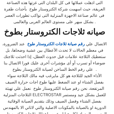
التى اذهلت عملائها فى كل البلدان التى غزتها هذه الصناعة
العريقة، حيث اسهمت شركة الكتروستار طوخ بأحداث طفرة
فى عالم صناعة الاجهزة المنزلية التى تواكب تطورات العصر
بشكل مبهر على مستوى العالم العربى والعالمى .
صيانه ثلاجات الكتروستار بطوخ
الاتصال علي
رقم صيانة ثلاجات الكتروستار طوخ
عند الضرورة،
في معظم الحالات لا تحدث الأعطال بين عشية وضحاها، بل
ستعطيك الثلاجة علامات قبل حدوث العطل، إذا احدثت ثلاجتك
ضوضاء أو تسرب أو أى مؤشرات أخرى عليك فورا الاتصال بنا
علي رقم الخط الساخن لصيانة الكتروستار بطوخ .
الأداء الجيد للثلاجة هو كل مايرغب فيه مالك الثلاجة سواء
بفصل الشتاء او عند الضغط عليها طوخ اجات حرارة الصيف
المرتفعة، نحن رقم صيانة الكتروستار طوخ نعمل علي تهيئة
الثلاجات المنزلية ELECTROSTAR للعمل بشكل جيد ومستمر
بفصل الشتاء وفصل الصيف وذلك بتقديم الصيانة الوقائية
الدورية او بالصيانة بالمكونات الاصلية والتي لاتاتي الا بالمهندس
المدرب والمدرك لكل خبايا وعيوب اعطال ثلاجات الكتروستار ،