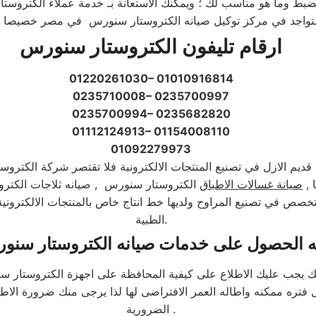
بالضبط وما هو مناسب لك ؛ ويمكنك الاستعانة بـ خدمة عملاء الكترو
ارقام تليفون الكتروستار سنورس
01220261030– 01010916814
0235710008– 0235700997
0235700994– 0235682820
01112124913– 01154008110
01092279973
م الازل في تصنيع المنتجات الالكترونية فلا تقتصر شركة الكتروستا
 ,
صيانة غسالات الاطباق
الكتروستار سنورس , صيانه ثلاجات الكتروس
في تصنيع المراوح ولديها خط انتاج خاص بالمنتجات الالكترونية ؛ 
الطبية.​
ه الحصول على خدمات صيانه الكتروستار سنو
يجب عليك الاطلاع على كيفية المحافظة على اجهزة الكتروستار سن
ه ممكنه واطاله العمر الافتراضى لها لذا يرجى منك ضرورة الاطلا
الضرورية .​