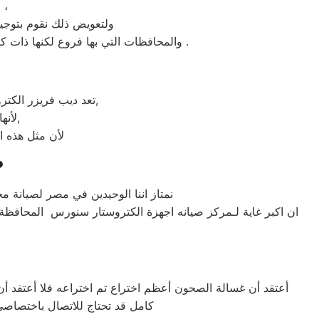
لذلك عادة هناك بعض المحافظات لايوجد بها فروع لنا اوالفرع تحت الانشاء ،
ولتعويض ذلك نقوم بتوج
والمحافظات التي بها فروع لكنها ذات كثافة سكانية عالية نعمل جاهدين لتقديم خدمة مثالية لعملائنا وتليق بأسم مركز خدمة عملاء ®الكتروستار سنورس .
تعد ديب فريزر الكتروستار هي أهم الأجهزة الكهربائية التي توفرها الشركة و أكثرها مبيعاً بين بقية المنتجات الأخرى,
لأنها قوية جداً في عمليات التبريد و تتضمن بعض التقنيات المتميزة كتقنية الانفلتر,
لأن مثل هذه ال
ص
نمتاز اننا الوحيدين في مصر لصيانة 
ان اكبر غاية لـمركز صيانه اجهزة الكتروستار سنورس المحافظة
أعتقد أن غسالة الصحون أعظم اختراع تم اختراعه فلا أعتقد أ
كامل قد تحتاج للاتصال باختصاص