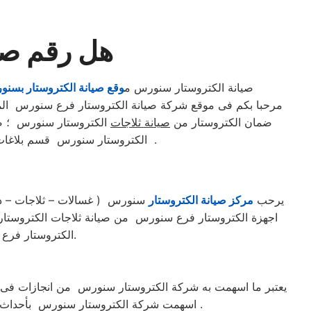
هل رقم صي
صيانة الكتروستار سنورس م
وقع صيانة الكتروستار بسن
مرحبا بكم فى موقع شركة صيانة الكتروستار فرع سنورس الم
ضمان الكتروستار من
صيانة ثلاجات
الكتروستار سنورس ؛ صي
الكتروستار سنورس قسم بلاغات الاعطال الخط الساخن المختصر الموحد المجانى ( غسالات – ثلاجات – ديب فريزرات ) بمحافظة سنورس .
يرحب
مركز صيانة الكتروستار
سنورس ( غسالات – ثلاجات – ديب
اجهزة الكتروستار فرع سنورس من صيانة ثلاجات الكتروست
الكتروستار فرع سنورس عن طريق مراكز الـخدمة والـصيانة التابعة لنا والمنتشرة بكافة انحاء الجمهورية.​
يعتبر ما اسهمت به شركة الكتروستار سنورس من انجازات فى صناع
اسهمت شركة الكتروستار سنورس بأحداث طفرة فى عالم صناعة الاجهزة المنزلية التى تواكب تطورات العصر بشكل مبهر على مستوى العالم العربى والعالمى .