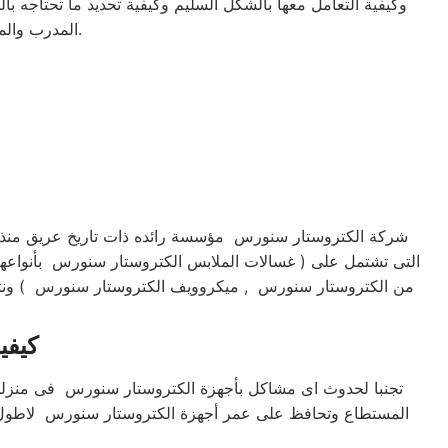
وكيفية التعامل معها بالشكل السليم وكيفية تحديد ما تحتاجه 
المدرب والمتواجد في مركز توكيل صيانه الكتروستار سنورس في مصر خصيصا من اجل خدمتك.​
شركة الكتروستار سنورس مؤسسة رائده ذات تاريخ عريق منذ قدي
التى تشتمل على ( غسالات الملابس الكتروستار سنورس بأنواعها
من الكتروستار سنورس , ميكروويف الكتروستار سنورس ) ونتخصص 
كيفي
تجنبا لحدوث اى مشاكل بأجهزة الكتروستار سنورس فى منزلك 
المستطاع وتحافظ على عمر أجهزة الكتروستار سنورس لاطول فتر