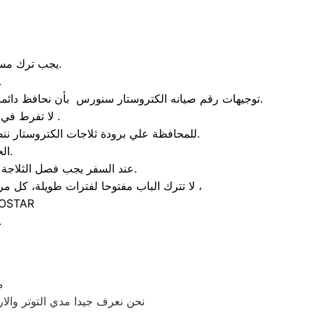
يجب ترك مسافة بين الثلاجة والحائط لا تقل عن 20 سم ضرورية للمحافظة علي أداء الثلاجة.
ابعد الثلاجة عن مصادر ال
توجيهات رقم صيانه الكتروستار سنورس بأن نحافظ دائما علي نظافة الثلاجة باستخدام الخل والماء الساخن، مسح الثلاجة بفوطة مبللة بماء دافئ وماء ورد للحصول علي رائحة طيبة.
لا تفرط في تعبئة الثلاجة لن يبقى طعامك باردا وغالبا ما يتلف وستحتاج لعمل صيانة للثلاجة .
للمحافظة علي برودة ثلاجات الكتروستار ننصحك بنزع فيشة الثلاجة لمدة 10 دقائق كل أسبوعين ثم أعد تشغيل الثلاجة مرة أخرى الحفاظ علي قوة التبريد.
الخل مفيد جدا لإزالة الدهون وبقع الأصابع علي السطح الخارجي الثلاجة.
عند السفر يجب فصل الثلاجة الكتروستار و إفراغها من محتوياتها وترك الباب مفتوحا حتى لا تتكون رائحة كريهة عند غلق الباب.
لا تترك الباب مفتوحا لفترات طويلة، كل مرة يفتح فيها باب الثلاجة الكتروستار فإن 40% من الهواء البارد يخرج من الثلاجة ومن ثما عليك الاتصال بالصيانة ،
هذا يؤدي إلى استهلاك كهرباء أكث
عليك إذن تقليل فتح باب الثلاجة و
م
نحن نعرف جيدا مدي التوتر والا