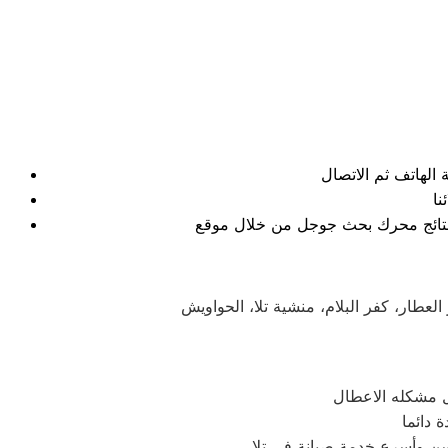
 بنتائج محرك بحث جوجل من خلال موقع
لعطار، كفر البلام، منشية تلا، الحواويش
حل مشكله الاعطال
 دائما
سن وأسرع خدمة صيانة في تلا