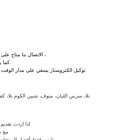
الاتصال بنا متاح على الدوام من خلال رقم صيانة الكتروستار الارضي او بالضغط علي ايقونة الهاتف ثم الاتصال ،
كما يوجد ايضاً ارقام تليفون الكتروستار الموجودة بصفحة التواصل مع عملائنا.
توكيل الكتروستار يسعي على مدار الوقت ل
تلا، سرس الليان، منوف، شبين الكوم تلا، كفر
اذا اردت تقديم
مع م
وليس فقط أفضل المنتجات ا