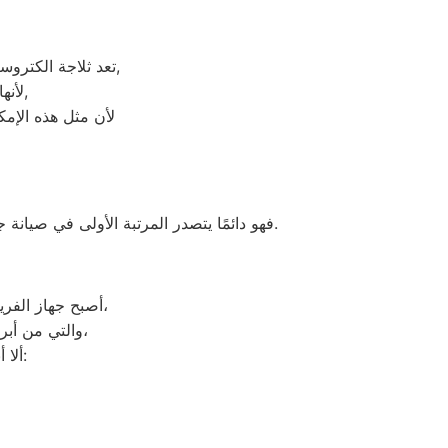
تعد ثلاجة الكتروستار هي أهم الأجهزة الكهربائية التي توفرها الشركة و أكثرها مبيعاً بين بقية المنتجات الأخرى,
لأنها قوية جداً في عمليات التبريد و تتضمن بعض التقنيات المتميزة كتقنية الانفلتر,
لأن مثل هذه الإمك
فهو دائمًا يتصدر المرتبة الأولى في صيانة جميع أنواع الغسالات الخاصة بماركة الكتروستار تحت أيدي متخصصين ، مع مراعاة توفير أفضل خدمات الدعم الفنى.
أصبح جهاز الفريزر من ماركة الكتروستار من الأجهزة الضرورية داخل كافة البيوت، وفقًا لمميزاته العديدة،
والتي من أبرزها حفظ الطعام لفترات طويلة، وتعدد موديلاته المختلفة، وبالرغم من مميزاته العديدة،
ألا أنه من المحتمل حدوث بعض الأعطال التي تتطلب الصيانة، ومن هذه الأعطال: