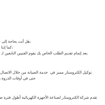
هل أنت بحاجة إلى خدمة الصيانة الفورية لغسالة الأطباق لديك؟ نحن نمنحك خدمة الصيانة الفورية التي ترغب بها،
كما إننا نمتلك خبرة أكثر من 10 سنوات في خدمات إصلاحات كافة أنواع غسالات الأطباق،
بعد إتمام تقديم الطلب الخاص بك يقوم الفنيين التابعين لـ غسالات الاطباق ، بعمل معاينة بالمنزل لتحديد العطل، ثم القيام ب اصلاح غسالات اطباق الكتروستار دون سحب الجهاز إلى الوكلاء.
توكيل الكتروستار مميز في خدمة الصيانة من خلال الاتصال بأرقامنا يقوم مركز توكيل الكتروستار بتوحيد كل الخدمات في مكان واحد وفي أسرع وقت كخدمات مابعد البيع والمبيعات والشكاوي.
حتى في أوقات الذروة يس
تقدم شركة
الكتروستار
لصناعة الأجهزة الكهربائية أطول فترة
ضم