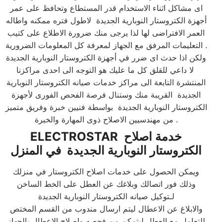
اى مشاكل اثناء الاستخدام قدر المستطاع وتحافظ على عمر
أجهزة الكتروستار النوبارية الجديدة لاطول فتره ممكنه واطاله
العمر الافتراضى لها لذا يرجى منك ضرورة الاطلاع على كتيب
التعليمات المرفق مع الجهاز لمعرفة كل المعلومات الضرورية .​
ولكن اذا حدث اى ضرر في أجهزة الكتروستار النوبارية الجديدة
لا داعي للقلق كل ما عليك هو التوجه الى احدى مراكزنا
المنتشرة التابعة الى مراكز خدمات صيانه الكتروستار النوبارية
الجديدة القريبة منك وستنال فرصة الفحص الفورى لأجهزة
الكتروستار النوبارية الجديدة بواسطة فنيين خبرة وفريق متميز
من مهندسيين الاصلاح ذوى المهارة والخبرة .​
خدمة اصلاح
ELECTROSTAR
الكتروستار النوبارية الجديدة في المنزل
ويمكن الحصول على خدمات اصلاح الكتروستار في منزلك
وذلك فور اتصالك وبلاغك عن العطل على الخط الساخن
لـتوكيل صيانه الكتروستار النوبارية الجديدة
والابلاغ عن الاعطال ليتم ارسال مندوب من القسم المختص
للتعامل مع العطل ليتمكن من فحصه وإصلاح الاعطال بالجهاز