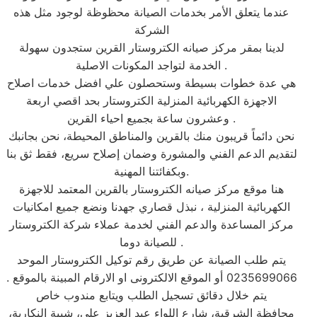
عندما يتعلق الأمر بخدمات الصيانة محظوظة لوجود مثل هذه
الشركة
لدينا بمقر مركز صيانه الكتروستار القرين ستجدون سهولة
الخدمة لتواجد المكونات الاصلية .
هي عدة خطوات بسيطة وستحصلون علي افضل خدمات اصلاح
الاجهزة الكهربائية المنزلية الكتروستار بحد اقصي اربعة
وعشرون ساعة بجميع احياء القرين .
نحن دائماً قريبون منك بالقرين والمناطق المحيطة، نحن بجانبك
لتقديم الدعم الفني والمشورة وضمان إصلاح سريع، فقط ثق بنا
وبكفائتنا المهنية.
هنا موقع مركز صيانه الكتروستار بالقرين المعتمد للاجهزة
الكهربائية المنزلية ، نبذل قصاري جهدنا ونضع جميع امكانيات
مركز المساعدة والدعم الفني لخدمة عملاء شركة الكتروستار
للصيانة دوما .
يتم طلب الصيانة عن طريق رقم توكيل الكتروستار الموحد
0235699066 أو الموقع الالكترونى او الارقام المبينة بالموقع .
يتم خلال دقائق تسجيل الطلب ويتابع مندوب خاص
محافظة الشرقية، شارع اللواء عبد العزيز علي، شيبة النكارية،