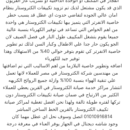
انفجار في المكثف او الوحدة الداخلية او تسريب غاز الفريون
الذي قد يكون مشتعل لذبك تم تزويد تكييفات الكتروستار بنظام
امان عالي الجوده لتفاضي حدوث اي عطل قد يسبب خطر
خاصية الانفرتر التي يتميز بيها تكييفات الكتروستار هي واحدة
من اهم الخواص التي تساعد في توفير الكهرباء بنسبة عالية
جميعا يقوم بتشغل المكييف طول النار في فصل الصيف لان
الجو يكون حار جدا علي الاطفال وكبار السن لذلك تم تطوير
خاصية الانفرتر كي تقوم بتوفر حوالي 40% من الاستهلاك وهذا
توفير جيد للكهرباء
اضافه وتطوير خاصية البلازما من اهم الاساليب التي تم اضافتها
من مهندسين شركة الكتروستار في مصر للعملاء لانها تعمل
علي تنقية الهواء بنسبة 100% وازلة جميع الروائح الكريهه
انتشار مراكز خدمة صيانة الكتروستار في القرين يعطي للعملاء
الكثير من الارتياح في ضمان صيانة تكييفات الكتروستار دون
تركها لفتره طويلة تالفة ولهذا نحن افضل تغطية لمراكز صيانة
تكييف الكتروستار بالقرين الخط الساخن المباشر
01010916814 اتصل وسوف نحل اي عطل مهما كان
وجود شاشه ديجتال في الجهاز يوفر العناء في معرفة درجة