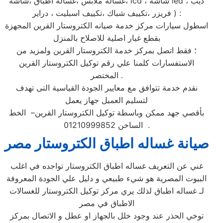
،غسالة ملابس ،غسالة اطباق ،شاشة lcd ، شاشة led ، ديب
فريزر ،تكييف شباك ،تكييف اسبليت ، دراير ) :
اسطول سيارات مركز خدمة صيانه الكتروستار القرين المجهزة
بقطع غيار اصلية للاصلاح بالمنزل
؛ فقط اتصل بمركز خدمة الكتروستار القرين ولمزيد من
الاستفسارات كلمنا علي رقم توكيل الكتروستار القرين
المختصر .
نقدم خدمة تتوافق مع معايير الجودة القياسية التى تهدف
لتسليم العميل جهاز يعمل
بأقصي جهد ممكن وباسطة توكيل الكتروستار القرين– الخط
الساخن 01210999852 .
صيانة غساله اطباق الكتروستار مصر
غني عن التعريف غساله اطباق الكتروستار تواجده في اغلب
البيوت المصرية هو شيء طبيعي و دليل علي الجودة المعروفة
لـ غساله اطباق لذلك يري مركز توكيل الكتروستار للغسالات
الاطباق في مصر
توخي الحذر عند وجود خلل بالجهاز او عطل و الاتصال بمركز