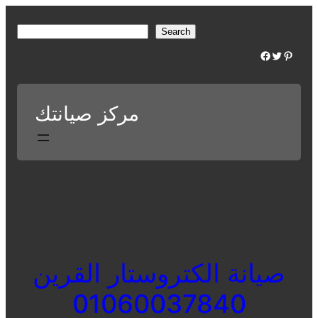
Skip
to
S
Search
content
e
Facebook
Twitter
Pinterest
a
r
c
مركز صيانتك
h
صيانة الكتروستار القرين
01060037840