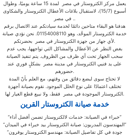
يعمل مركز الكتروستار في مصر لمدة 15 ساعة يوميًا، وطوال
أسبوع (15/7)، لاستقبال بلاغات الأعطال الكتروستار والشكاوى
في مصر ..
هدفنا هو البقاء متاحين دائمًا لخدمة سيادتكم عند الاتصال برقم
خدمة الكتروستار الموحَّد، وهو 01154008110. نحن نؤدي صيانة
لأي جهاز من جهزة الكتروستار في مصر بحضرتكم.
بغض النظر عن الأعطال والمشاكل التي تواجهها، يجب عدم
سحب الجهاز تحت أي ظرف من الظروف. يتم تنفيذ الصيانة
على يد فنيي الكتروستار في مدينة مصر بشكلٍ فوري عند
حضورهم.
لا تحتاج سوى لبضع دقائق من وقتهم، مع العلم بأنّ المدة
تختلف اعتمادًا على نوع الخلل الموجود. نقوم بصيانة أجهزة
الكتروستار الموجودة في مصر فقط، ولا نبيع قطع الغيار لها.
خدمة صيانة الكتروستار القرين
“خبراء في الصيانة: خدمات لالكتروستار تضمن أفضل أداء”
“المهندسون المدربون: صيانة الكتروستار بيد خبراء في الميدان”
“جودة في كل تفاصيل الصيانة: مهندسو الكتروستار يوفرون