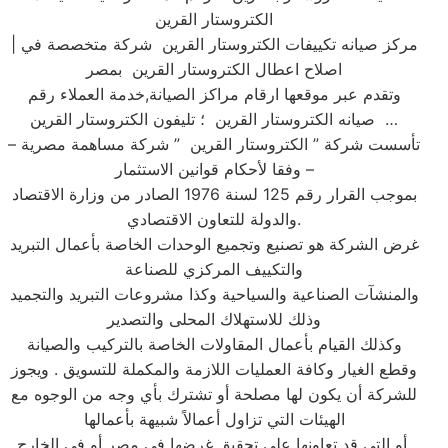
الكتروستار القرين
| مركز صيانه تكييفات الكتروستار القرين شركة متخصصة في
اصلاح اعطال الكتروستار القرين بمصر
وتقدم عبر موقعها ارقام مراكز الصيانة,خدمة العملاء رقم
صيانه الكتروستار القرين ؛ تليفون الكتروستار القرين …
تأسست شركة ” الكتروستار القرين ” شركة مساهمة مصرية –
وفقا لأحكام قوانين الاستثمار –
بموجب القرار رقم 125 لسنة 1976 الصادر من وزارة الاقتصاد
والدولة للتعاون الاقتصادي.
غرض الشركة هو تصنيع وتجميع الوحدات الخاصة بأعمال التبريد
والتكييف المركزي للصناعة
والمنشآت الصناعية والسياحية وكذا مشروعات التبريد والتجميد
وذلك للاستهلاك المحلى والتصدير
وكذلك القيام بأعمال المقاولات الخاصة بالتركيب والصيانة
وقطع الغيار وكافة العمليات اللازمة والمكملة للتسويق . ويجوز
للشركة أن يكون لها مصلحة أو تشترك بأي وجه من الوجوه مع
الهيئات التي تزاول أعمالاً شبيهة بأعمالها
أو التي قد تعاونها على تحقيق غرضها في مصر أو في الخارج.