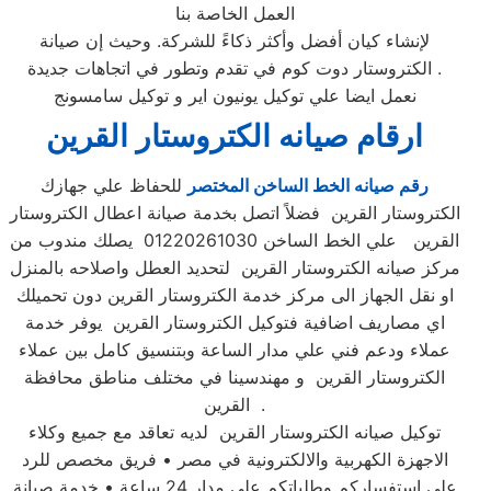
العمل الخاصة بنا
لإنشاء كيان أفضل وأكثر ذكاءً للشركة. وحيث إن صيانة
الكتروستار دوت كوم في تقدم وتطور في اتجاهات جديدة .
نعمل ايضا علي توكيل يونيون اير و توكيل سامسونج
ارقام صيانه الكتروستار القرين
رقم صيانه الخط الساخن المختصر
للحفاظ علي جهازك
الكتروستار القرين فضلاً اتصل بخدمة صيانة اعطال الكتروستار
القرين علي الخط الساخن 01220261030 يصلك مندوب من
مركز صيانه الكتروستار القرين لتحديد العطل واصلاحه بالمنزل
او نقل الجهاز الى مركز خدمة الكتروستار القرين دون تحميلك
اي مصاريف اضافية فتوكيل الكتروستار القرين يوفر خدمة
عملاء ودعم فني علي مدار الساعة وبتنسيق كامل بين عملاء
الكتروستار القرين و مهندسينا في مختلف مناطق محافظة
القرين .
توكيل صيانه الكتروستار القرين لديه تعاقد مع جميع وكلاء
الاجهزة الكهربية والالكترونية في مصر • فريق مخصص للرد
علي استفساركم وطلباتكم علي مدار 24 ساعة • خدمة صيانة