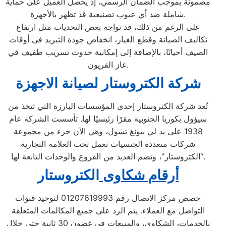
مضمونة بموجب الضمان الرسمي، إذ يحصل العميل على حماية
شاملة ضد أي عيوب تصنيعية قد تظهر بالأجهزة.
على الرغم من ذلك، قد تواجه بعض التحديات مثل ارتفاع
تكاليف الصيانة وقطع الغيار، انخفاض جودة التبريد في أوقات
الصيف أحيانًا، بالإضافة إلى إمكانية حدوث تسريب طفيف في
غاز الفريون.
شركة الكتروستار لصيانة الاجهزة
تُعد شركة الكتروستار إحدى المؤسسات البارزة التي تتخذ من
سيؤول بكوريا الجنوبية مقرًا رئيسيًا لها. تأسست الشركة عام
1938 على يد لي بيونغ تشول، وهي الآن جزء من مجموعة
شركات متعددة الجنسيات تعمل تحت العلامة التجارية
“الكتروستار”، وتضم العديد من الفروع والوحدات التابعة لها.
أرقام شكاوى
الكتروستار
خصص مركز الاتصال رقم 01207619993 لتوحيد قنوات
التواصل مع العملاء. يتم الرد على جميع المكالمات المتعلقة
بالخدمات، الشكاوى، والمبيعات في غضون 30 ثانية حتى خلال