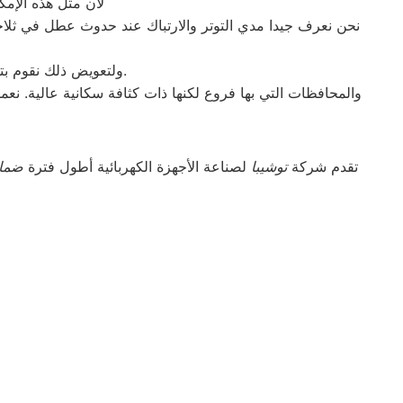
لأن مثل هذه الإمكا
نحن نعرف جيدا مدي التوتر والارتباك عند حدوث عطل في ثلاجة 
ولتعويض ذلك نقوم بتوجية خطوط سير منظمة من المقر الرئيسي ل صيانه الكتروستار الابراهيمية لتلك المحافظات.
والمحافظات التي بها فروع لكنها ذات كثافة سكانية عالية. نعم
تقدم شركة
توشيبا
لصناعة الأجهزة الكهربائية أطول فترة
ضما