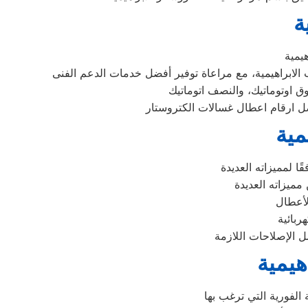
ة
مية
هيمية