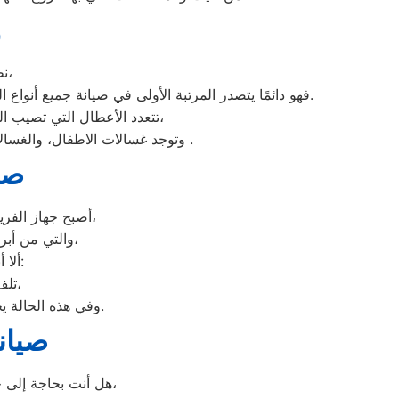
و
نظرًا لأن وكلاء الكتروستار يدرك جيدًا ما يحتاجه العملاء بمحافظة الابراهيمية،
فهو دائمًا يتصدر المرتبة الأولى في صيانة جميع أنواع الغسالات الخاصة بماركة صيانه الكتروستار الابراهيمية تحت أيدي أنسب الابراهيمية، مع مراعاة توفير أفضل خدمات الدعم الفنى.
تتعدد الأعطال التي تصيب الغسالات بمختلف فئات الصنع والنوع من غسالات اوتوماتيك، واخرى فوق اوتوماتيك، والنصف اتوماتيك،
وتوجد غسالات الاطفال، والغسالات العادية، ويتمتع مركز خدمة العملاء بوجود مهارة وخبرة عالية لافضل ارقام اعطال غسالات الكتروستار .
صيا
أصبح جهاز الفريزر من ماركة الكتروستار من الأجهزة الضرورية داخل كافة البيوت، وفقًا لمميزاته العديدة،
والتي من أبرزها حفظ الطعام لفترات طويلة، وتعدد موديلاته المختلفة، وبالرغم من مميزاته العديدة،
ألا أنه من المحتمل حدوث بعض الأعطال التي تتطلب الصيانة، ومن هذه الأعطال:
تلف التايمر، أو مشكلة في الترموستات، أو السخان، أو عطل بالدائرة الكهربائية،
وفي هذه الحالة يجب عليك الاتصال بخدمة صيانة ديب فريزر الكتروستار الابراهيمية لعمل الإصلاحات اللازمة.
صيان
هل أنت بحاجة إلى خدمة الصيانة الفورية لغسالة الأطباق لديك؟ نحن نمنحك خدمة الصيانة الفورية التي ترغب بها،