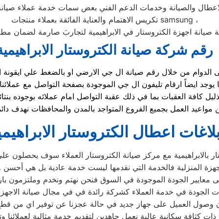
لاعطال والصيانة وخدمات الدعم الفني بعض سمات خدمة عملاء صيا
تكريس الاهتمام والعناية الفائقة بعملاء منتجات samsung ،
ة صيانة اجهزة الكتروستار في الابراهيمية لتجاربَ صارمة لضمان مطابق
رقم شركة صيانة الكتروستار الابراهيمية
يل كافة العقبات بما في ذلك عقبة التواصل امام عملائه بوجوده ب
لاغات اعطال الكتروستار الابراهيمي
ر بالابراهيمية مع مركز صيانة الكتروستار العملاء سوف يحصلون على 
زة المنزلية فالخدمة التي نقدمها ليست خدمة عادية بل هي أحسن و
 معايير الجودة الموجودة في السوق فنحن نهتم ونخدم وملتزمون بارض
 الجودة في خدمة العملاء كشركة رائدة في في مجال صيانة الاجهزة ال
وصول العميل على جهاز جديد في حالة عجزنا عن توفير اي من قطع ال
ات كثافة سكانية عالية نعمل جاهدين لتقديم خدمة مثالية لعملائنا وتل