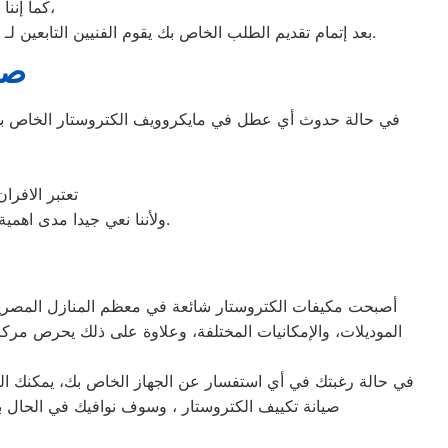
كما إننا نمتلك خبرة أكثر من 10 سنوات في خدمات إصلاحات كافة أنواع غسالات الأطباق،
بعد إتمام تقديم الطلب الخاص بك يقوم الفنيين التابعين لـ غسالات الاطباق ، بعمل معاينة بالمنزل لتحديد العطل، ثم القيام ب اصلاح غسالات اطباق الكتروستار دون سحب الجهاز إلى الوكلاء.
صي
في حالة حدوث أي عطل في مايكروويف الكتروستار الخاص بك، 
تعتبر الافر
ولأننا نعي جيدا مدى اهمية صيانة ميكروويف الكتروستار في المنزل فقد وفرنا خدمة مميزة وقطع غيار اصلية لكافة الأعطال.
أصبحت مكيفات الكتروستار شائعة في معظم المنازل المصرية، نظ
الموديلات، والإمكانيات المختلفة، وعلاوة على ذلك يحرص مركز
في حالة رغبتك في أي استفسار عن الجهاز الخاص بك، يمكنك التو
صيانة تكييف الكتروستار ، وسوف نوافيك في الحال با