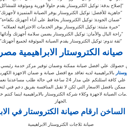
“إصلاح بدقة: توكيل الكتروستار يقدم حلولاً فورية وموثوقة للمشاكل”
“جاهزية للأفضل: توكيل الكتروستار يوفر الصيانة المتميزة لأجهزتك”
“ضمان الجودة: توكيل الكتروستار يحافظ على أداء أجهزتك بكفاءة”
“خبرة مثبتة: توكيل الكتروستار يوفر الخدمات الاحترافية لعملائه”
“راحة البال والأمان: توكيل الكتروستار يضمن سلامة أجهزتك وأدائها”
“ثقة تدوم: توكيل الكتروستار يقدم الصيانة الموثوقة لجميع أجهزتك”
صيانه الكتروستار الابراهيمية مصر
 من حصولك علي افضل صيانة ممكنة وضمان توفير مركز خدمة رئيسي با
وستار
بالابراهيمية لديه تعاقد مع افضل صيانة و ضمان الاجهزة الكهربائ
دار 24 ساعة في حالة طلب مساعدتنا نعمل علي توصيل اجهزتكم
ممكن بافضل الاسعار التي لكن لا تقبل المنافسة بفريق دعم فني لتح
ت الصيانة لاجهزة وكلاء شركة الكتروستار بالابراهيمية اينما كنتم
الجهاز.
لساخن ارقام صيانة الكتروستار في الابر
صيانة ثلاجات الكتروستار الابراهيمية