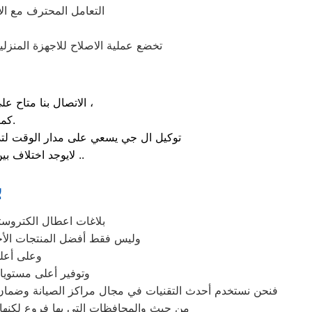
التعامل المحترف مع ا
تخضع عملية الاصلاح للاجهزة المنزلي
الاتصال بنا متاح على الدوام من خلال رقم صيانة ال جي الارضي او بالضغط علي ايقونة الهاتف ثم الاتصال ،
كما يوجد ايضاً ارقام تليفون ال جي الموجودة بصفحة التواصل مع عملائنا.
توكيل ال جي يسعي على مدار الوقت لتذل
لايوجد اختلاف بين مواعيد العمل بجميع الفروع المتواجد بالمدن والمحافظات نهدف دائماً لراحة عملائنا ..
ب
بلاغات اعطال الكتروستا
وليس فقط أفضل المنتجات الأجه
وعلى أعلى
وتوفير أعلى مستويات
فنحن نستخدم أحدث التقنيات في مجال مراكز الصيانة وضمان 
من حيث والمحافظات التي بها فروع لكنها ذ