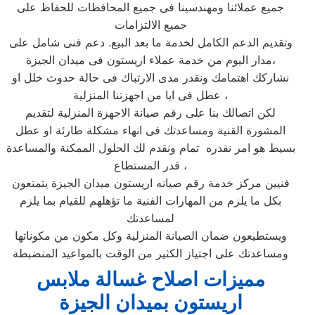
جميع عملائنا ومهندسينا فى جميع المحافظات للحفاظ على
جميع الالتزامات
وتقديم الدعم الكامل لخدمة ما بعد البيع. دعم فنى شامل على
مدار اليوم من خدمة عملاء اريستون فى ميدان الجيزة،
نشاركك اهتمامك ونقدر مدى الارتباك فى حالة حدوث خلل او
عطل فى ايا من اجهزتنا المنزلية ،
لكن اتصالك بنا على رقم صيانة الاجهزة المنزلية لتقديم
المشورة القنية ومساعدتك فى انهاء مشكلة طارئة او عطل
بسيط هو امر نقدره تمام ونقدم لك الحلول الممكنة والمساعدة
قدر المستطاع ،
فنيين مركز خدمة رقم صيانه اريستون ميدان الجيزة يتمتعون
بكل ما يلزم من المهارات الفنية ما تؤهلهم للقيام بما يلزم
لمساعدتك
ويستطيعون ضمان الصيانة المنزلية وكل مكون من مكوناتها
ومساعدتك على اجتياز الكثير من الوقت بالمواعيد المنضبطة
مميزات اصلاح غسالة ملابس
اريستون بميدان الجيزة