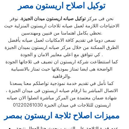
توكيل اصلاح اريستون مصر
نحن فى مركز
توكيل صيانه اريستون ميدان الجيزة
، نوفر
الاحتياجات اللازمة لعمل صيانه ثلاجات اريستون المنزلية حيث
تحظي بكامل اهتمامنا من فنيين ومهندسين.
نسعى دوما في تقديم كافة الامكانيات لعمل صيانه بأفضل
الطرق الممكنة من خلال مركز صيانه اريستون بميدان الجيزة
كي تتوافق مع اعلي معايير الامان و الجودة .
كما استتطاعت شركة اريستون ان تضيف فى ثلاجاتها الجودة
الواضحة هى ايضا تمتاز بموديلاتها حيث تمتاز بالانسيابية
والرفاهية.
كما نأمل في تقديم خدمة نموذجية تواصلكم معنا يسعدنا
الاتصال المباشر بنا ارقام صيانه اريستون فى ميدان الجيزة ،
شهادة ضمان معتمدة من المركز مباشرة اتصلوا الان صيانه
اريستون للثلاجات في ميدان الجيزة 01220261030
مميزات اصلاح ثلاجة اريستون بمصر
عدم قدرة الثلاجة علي التبريد و يحدث هذا العطل نتيجة