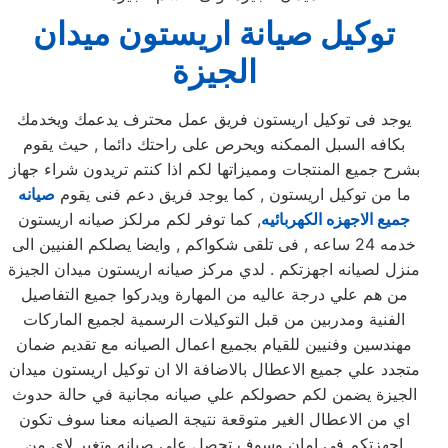
توكيل صيانة اريستون ميدان
الجيزة
يوجد فى توكيل اريستون فريق عمل محترف يدعمك ويخدمك
بكافه السبل الممكنه ويحرص على راحتك دائما , حيث يقوم
بشرح جميع المنتجات ومميزاتها لكم اذا كنتم تريدون شراء جهاز
ما من توكيل اريستون , كما يوجد فريق دعم فنى يقوم
صيانه
جميع الاجهزه الكهربائيه
, كما توفر لكم مرلكز صيانه اريستون
خدمه 24 ساعه , فى تلقى شكواكم , وايضا يصلكم الفنيين الى
منزل لصيانه اجهزتكم . لدي مركز صيانه اريستون ميدان الجيزة
من هم علي درجة عاليه من المهارة ويدركوا جميع التفاصيل
الفنية ومدربين من قبل التوكيلات الرسمية لجميع الماركات
مهندسين وفنيين للقيام بجميع اعمال الصيانه مع تقديم ضمان
متجدد علي جميع الاعطال بالاضافة الا ان توكيل اريستون ميدان
الجيزة يضمن لكم حصولكم علي صيانه مجانية في حالة حدوث
اي من الاعطال الغير متوقعة نتيجة الصيانه معنا سوف تكون
اجهزتكم في امان وسوف تحصل علي صيانه وتغير لاي من