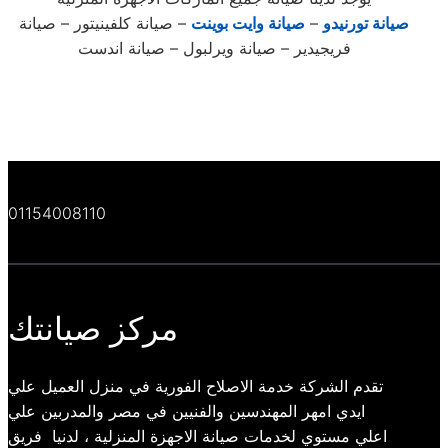
صيانة تورنيدو
–
صيانة وايت بوينت
– صيانة كلفينيتور – صيانة
فريجيدير – صيانة ويرلبول – صيانة اندست
01154008110
مركز صيانتك
تقدم الشركة خدمة الاصلاح الفورية في منزل العميل علي
ايدي امهر المهندسين والفنيين في مصر والمدربين علي
اعلي مستوي لخدمات صيانة الاجهزة المنزلية ، لدنيا فريق