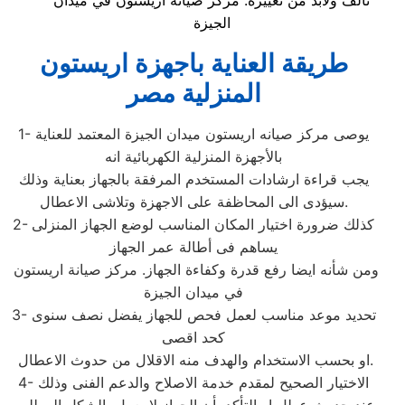
تالف ولابد من تغييره. مركز صيانة اريستون في ميدان
الجيزة
طريقة العناية باجهزة اريستون
المنزلية مصر
1- يوصى مركز صيانه اريستون ميدان الجيزة المعتمد للعناية
بالأجهزة المنزلية الكهربائية انه
يجب قراءة ارشادات المستخدم المرفقة بالجهاز بعناية وذلك
سيؤدى الى المحاظفة على الاجهزة وتلاشى الاعطال.
2- كذلك ضرورة اختيار المكان المناسب لوضع الجهاز المنزلى
يساهم فى أطالة عمر الجهاز
ومن شأنه ايضا رفع قدرة وكفاءة الجهاز. مركز صيانة اريستون
في ميدان الجيزة
3- تحديد موعد مناسب لعمل فحص للجهاز يفضل نصف سنوى
كحد اقصى
او بحسب الاستخدام والهدف منه الاقلال من حدوث الاعطال.
4- الاختيار الصحيح لمقدم خدمة الاصلاح والدعم الفنى وذلك