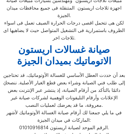
مبيعات ثلاجات اريستون ومهندسين بسيارات مبيعات صيانه
اجهزة ثلاجات اريستون المتنقلة فى جميع محافظات ميدان
الجيزة.
لكن هى تتحمل اقصى درجات الحرارة الصيف تعمل فى اسواء
الظروف باستمرارية فى التشغيل المتواصل حيث لا يضاهيها اى
ثلاجات اخر.
صيانة غسالات اريستون
الاتوماتيك بميدان الجيزة
بعد أن حددت العطل الأساسي للغسالة الأوتوماتيك، قد تحتاجين
إلى طلب فني الصيانة وشراء بعض قطع الغيار الأصلية. ننصحكِ
دائمًا بالتأكد من أرقام الصيانة، إذ ينتشر عبر الإنترنت بعض
الإعلانات وأرقام التليفونات الوهمية لشركات صيانة غير
معروفة، ما قد يعرضك لعمليات النصب.
في ما يلي جمعنا لك أرقام صيانة الغسالة الأوتوماتيك لأشهر
الماركات في ميدان الجيزة:
الرقم الموحد لصيانة اريستون 01010916814.