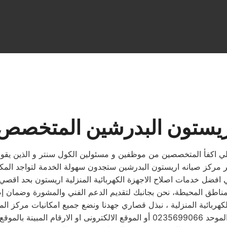
يستون البدرشين المتخصص 
لي اكفأ المتخصصين من موظفين و مسئولين الكول سنتر و الذين يقومو
لب ويتابع مندوب خاص