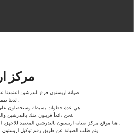
مركز ار
صيانة اريستون فرع البدرشين اعتمدنا ع
لدينا بمقر مركز صيانه اريستون البدرشين ستجدون سهولة الخدمة لتواجد المكونات الاصلية .
هي عدة خطوات بسيطة وستحصلون علي افضل خدمات اصلاح الاجهزة الكهربائية المنزلية اريستون بحد اقصي اربعة وعشرون ساعة بجميع احياء البدرشين .
نحن دائماً قريبون منك بالبدرشين والمناطق المحيطة، نحن بجانبك لتقديم الدعم الفني والمشورة وضمان إصلاح سريع، فقط ثق بنا وبكفائتنا المهنية.
هنا موقع مركز صيانه اريستون بالبدرشين المعتمد للاجهزة الكهربائية المنزلية ، نبذل قصاري جهدنا ونضع جميع امكانيات مركز المساعدة والدعم الفني لخدمة عملاء شركة اريستون للصيانة دوما .
يتم طلب الصيانة عن طريق رقم توكيل اريستون الموحد 0235699066 أو الموقع الالكترونى او الارقام المبينة بالموقع . يتم خلال دقائق تسجيل الط