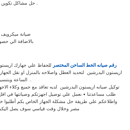
حل مشاكل تكوين الثلج ؛ تركيب موتور الثلاجة ؛ شحن الفريون ؛ تغيير الثرموستات ؛ تغيير مجموعة النوفروست .
صيانة ميكرويف 
بالاضافة الي حصول
رقم صيانه الخط الساخن المختصر
اريستون البدرشين لتحديد العطل واصلاحه بالمنزل او نقل الجه
الساعة وبتنسيق كامل بين عملاء اريستون البدرشين و مهندسينا في مختلف مناطق محافظة البدرشين .
طلب مساعدتنا • نعمل علي توصيل اجهزتكم وصيانتها في اقل و
واطلاعكم علي طريقة حل مشكلة الجهاز الخاص بكم أطلبوا خدم
مصر وخلال وقت قياسي سوف يصل اليكم مهن