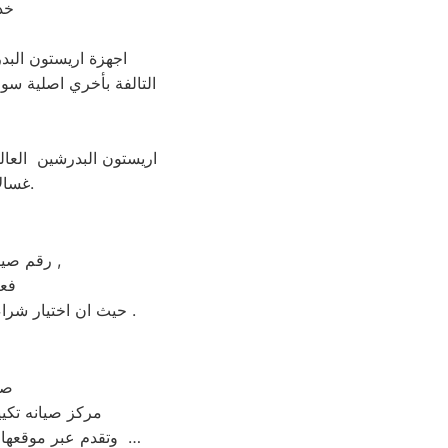
خد
اجهزة اريستون البد
التالفة بأخري اصلية سوا
اريستون البدرشين العال
غسالات اريستون البدرشين من مركز الخدمة المعتمد رقم تليفون 01010916814.
رقم صيانة اريستون الساخن بالبدرشين عامل التكلفة من اهم عوامل نجاح عملية الاصلاح ,
فعن
حيث ان اختيار شراء جهاز جديد بضمان لمدة خمس سنوات علي الاقل و بيع الجهاز القديم يكون هو الاختيار الأمثل .
صي
| مركز صيانه ت
وتقدم عبر موقعها ارقام مراكز الصيانة,خدمة العملاء رقم صيانه اريستون البدرشين ؛ تليفون اريستون البدرشين …