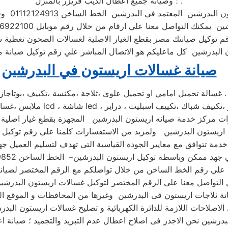
؛ وصيانة جميع اعطال الديب فريزر بالمنزل .
عتمد في البدرشين الخط الساخن 01112124913 وفي حال انشغال الرقم المختصر
معنا علي ارقام من خلال رقم موبايل 01096922100 فنحن دائما نسعد بتلقى اتصالاتكم
م توكيل صيانتك مصر بقطع الغيار الاصلية لغسالات الصحون تغطية
صيانة غسالات اريستون في البدرشين
 مركز خدمة صيانه اريستون البدرشين المجهزة بقطع غيار اصلية ل
خدمة تتوافق مع معايير الجودة القياسية التى تهدف لتسليم العميل جه
التواصل معنا علي الرقم المختصر لتوكيل غسالات اريستون البدرش
بدرشين نحن الاجدر فى اصلاح اعطال عدم التبريد والتجميد ؛ صيانة ا