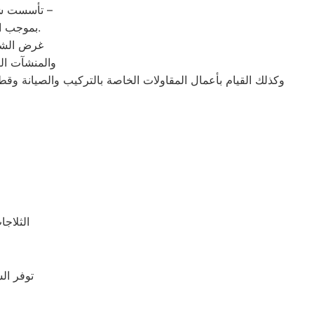
تأسست شركة ” اريستون البدرشين ” شركة مساهمة مصرية – وفقا لأحكام قوانين الاستثمار –
بموجب القرار رقم 125 لسنة 1976 الصادر من وزارة الاقتصاد والدولة للتعاون الاقتصادي.
غرض الشرك
والمنشآت الص
وكذلك القيام بأعمال المقاولات الخاصة بالتركيب والصيانة وقط
الثلاجا
توفر ال