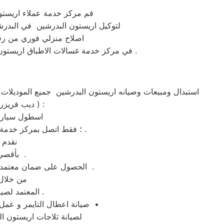
قم مركز خدمة عملاء اريستون البدرشين الم
لتوكيل اريستون البدرشين في البدرشين يمكنك التواصل 
اصلاح منزلي فوري من رق
في مركز خدمة غسالات الاطباق اريستون البدرشين كل ماعليكم هو الاتصال المباشر علي رقم توكيل صيانة ماكينات اريستون البدرشين المعتمد في مصر .
ملابس ،غسالة اطباق ،شاشة lcd ، شاشة led ، ديب فريزر ،تكييف شباك ،تكييف اسبليت ، دراير ) :
اسطول سيارات
؛ فقط اتصل بمركز خدمة اريستون البدرشين ولمزيد من الاستفسارات كلمنا علي رقم توكيل اريستون البدرشين المختصر .
نقدم 
بأقصي جهد ممكن وباسطة توكيل اريستون البدرشين– الخط الساخن 01210999852 .
الحصول على ضمان معتمد علي رقم الخط الساخن من خلال تواصلكم مع الرقم المختصر لصيانه اريستون البدرشين بالبدرشين .
من خلال 
المعتمد لصيانة ثلاجات اريستون فى البدرشين وغيرها من المحافظات و الموقع الرسمي في مصر .
صيانة اعطال التايمر و عمل الاصلاحات اللازمة للدائرة الكهربائية و تصليح غسالات اريستون البدرشين فورا وبالمنزل فى البدرشين •
لصيانة ثلاجات اريستون ال