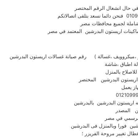
 شاملة لجميع محافظات مصر
رقم صيانة غسالات اريستون البدرشين ( استبدال ومبيعات وصيانه اريستون البدرشين جميع الموديلات . غسالة تحميل امامي او تحميل علوي ،ثلاجة ،مكنسة ،تكييف ،بوتاجاز ،ميكروويف ،غسالة
لاصلاح بالمنزل
از يعمل
ين المصدر
عطال تغيير مروحة الفريزر ؛