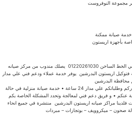
خدمة صيانة ممكنة
خاصة بأجهزة اريستون
للحفاظ علي جهازك اريستون البدرشين فضلاً اتصل بخدمة صيانة اعطال اريستون البدرشين علي الخط الساخن 01220261030 يصلك مندوب من مركز صيانه
ة فتوكيل اريستون البدرشين يوفر خدمة عملاء ودعم فني علي مدار
توكيل صيانه اريستون البدرشين لديه تعاقد مع جميع وكلاء الاجهزة الكهربية والالكترونية في مصر • فريق مخصص للرد علي استفساركم وطلباتكم علي مدار 24 ساعة • خدمة صيانة منزلية في حالة
بة عنكم • و فريق دعم فني لمعالجة وتحدد المشكلة الخاصة بكم
 فلدينا مراكز صيانه اريستون البدرشين منتشرة في جميع انحاء
لة صحون – ميكروويف – بوتجازات – مبردات