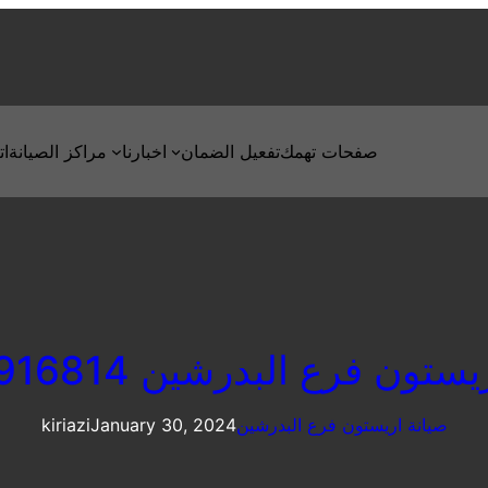
صفحات تهمك
تفعيل الضمان
اخبارنا
مراكز الصيانة
ات
تون فرع البدرشين 01010916814
صيانة اريستون فرع البدرشين
January 30, 2024
kiriazi