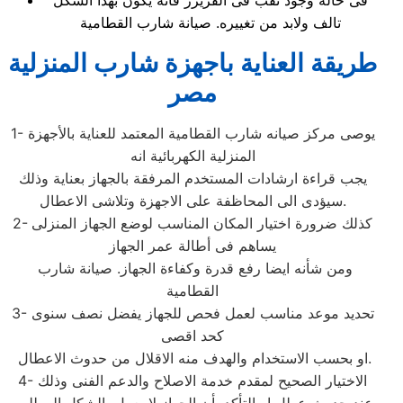
فى حالة وجود ثقب فى الفريزر فأنه يكون بهذا الشكل
تالف ولابد من تغييره. صيانة شارب القطامية
طريقة العناية باجهزة شارب المنزلية
مصر
1- يوصى مركز صيانه شارب القطامية المعتمد للعناية بالأجهزة
المنزلية الكهربائية انه
يجب قراءة ارشادات المستخدم المرفقة بالجهاز بعناية وذلك
سيؤدى الى المحاظفة على الاجهزة وتلاشى الاعطال.
2- كذلك ضرورة اختيار المكان المناسب لوضع الجهاز المنزلى
يساهم فى أطالة عمر الجهاز
ومن شأنه ايضا رفع قدرة وكفاءة الجهاز. صيانة شارب
القطامية
3- تحديد موعد مناسب لعمل فحص للجهاز يفضل نصف سنوى
كحد اقصى
او بحسب الاستخدام والهدف منه الاقلال من حدوث الاعطال.
4- الاختيار الصحيح لمقدم خدمة الاصلاح والدعم الفنى وذلك