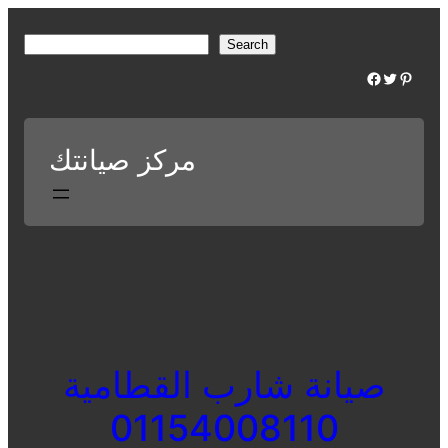
Skip
to
S
Search
content
e
Facebook
Twitter
Pinterest
a
r
c
مركز صيانتك
h
صيانة شارب القطامية
01154008110