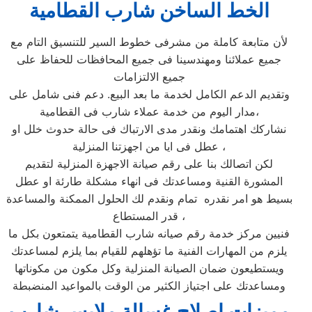
الخط الساخن شارب القطامية
لأن متابعة كاملة من مشرفى خطوط السير للتنسيق التام مع
جميع عملائنا ومهندسينا فى جميع المحافظات للحفاظ على
جميع الالتزامات
وتقديم الدعم الكامل لخدمة ما بعد البيع. دعم فنى شامل على
مدار اليوم من خدمة عملاء شارب فى القطامية،
نشاركك اهتمامك ونقدر مدى الارتباك فى حالة حدوث خلل او
عطل فى ايا من اجهزتنا المنزلية ،
لكن اتصالك بنا على رقم صيانة الاجهزة المنزلية لتقديم
المشورة القنية ومساعدتك فى انهاء مشكلة طارئة او عطل
بسيط هو امر نقدره تمام ونقدم لك الحلول الممكنة والمساعدة
قدر المستطاع ،
فنيين مركز خدمة رقم صيانه شارب القطامية يتمتعون بكل ما
يلزم من المهارات الفنية ما تؤهلهم للقيام بما يلزم لمساعدتك
ويستطيعون ضمان الصيانة المنزلية وكل مكون من مكوناتها
ومساعدتك على اجتياز الكثير من الوقت بالمواعيد المنضبطة
مميزات اصلاح غسالة ملابس شارب