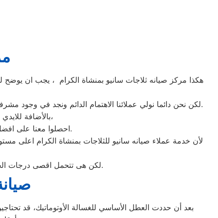
مر
هكذا مركز صيانه ثلاجات سانيو بمنشاة الكرام ، يجب ان يوضح لم
لكن نحن دائما نولي عملائنا الاهتمام الدائم ونجد في وجود مشرفي مراقبة الجودة الاختيار الامثل لخروج اجهزة الثلاجات سواء من مركز الصيانه لثلاجات سانيو المعتمد بمنشاة الكرام او من منزل العميل.
بالأضافة للايدي المدربة صاحبة الخبرة في كافة اعطال ثلاجات سانيو بجميع موديلاتها القديم منها والحديث،
احصلوا معنا على افضل خدمة للثلاجات في منشاة الكرام من خلال رقم مركز صيانه سانيو المعتمد في منشاة الكرام.
لأن خدمة عملاء صيانه سانيو للثلاجات بمنشاة الكرام اعلى مست
لكن هى تتحمل اقصى درجات الحرارة الصيف تعمل فى اسواء الظروف باستمرارية فى التشغيل المتواصل حيث لا يضاهيها اى ثلاجات اخر.
صيانة
بعد أن حددت العطل الأساسي للغسالة الأوتوماتيك، قد تحتاجين 