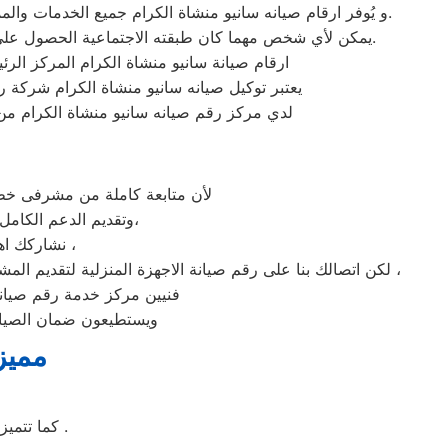
و يُوفر ارقام صيانه سانيو منشاة الكرام جميع الخدمات والمميزات التي تُساهم في تحقيق راحة وأمان العملاء من خلال تخفيض أسعار تلك الخدمات والبُعد التام عن التكاليف المالية باهظة الثمن.
يمكن لأي شخص مهما كان طبقته الاجتماعية الحصول علي كافة الخدمات وأعمال التصليح التي يُقدمها توكيل ميكروويف سانيو المُدعمة بباقات من الخصومات والعروض التي ليس لها مثيل.
ارقام صيانة سانيو منشاة الكرام المركز الر
يعتبر توكيل صيانه سانيو منشاة الكرام شركة 
لدي مركز رقم صيانه سانيو منشاة الكرام من 
لأن متابعة كاملة من مشرفى خطو
وتقديم الدعم الكامل لخدمة ما بعد البيع. دعم فنى شامل على مدار اليوم من خدمة عملاء سانيو فى منشاة الكرام،
نشاركك اهتمامك ونقدر مدى الارتباك فى حالة حدوث خلل او عطل فى ايا من اجهزتنا المنزلية ،
لكن اتصالك بنا على رقم صيانة الاجهزة المنزلية لتقديم المشورة القنية ومساعدتك فى انهاء مشكلة طارئة او عطل بسيط هو امر نقدره تمام ونقدم لك الحلول الممكنة والمساعدة قدر المستطاع ،
فنيين مركز خدمة رقم صيانه 
ويستطيعون ضمان الصيانة
مميز
كما تتميز غسالة ملابس سانيو بسهولة التنظيف وبها خاصة التنظيف الذاتي للحله بعد الغسيل .