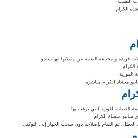
م
رام
م