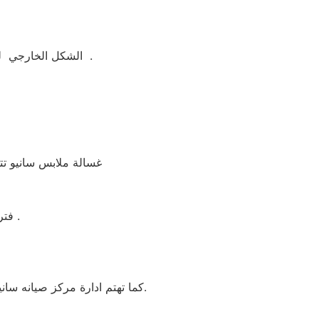
الشكل الخارجي لغسالة ملابس سانيو جيد ومتوفر منها اكثر من لون مثل ابيض واسود وسيلفر لتناسب الجميع .
غسالة ملابس سانيو تتو
فترة الضمان غسالة ملابس سانيو 5 سنوات شامل بضمان شركة العربي جروب .
كما تهتم ادارة مركز صيانه سانيو بمنشاة الكرام بأنتقاء امهر منشاة الكرام و الفنيين للعمل علي تقديم خدمة تليق بعملائنا بمنشاة الكرام.