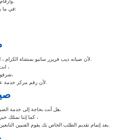
وأرقام التليفونات الوهمية لشركات صيانة غير معروفة، ما قد يعرضك لعمليات النصب.
في ما يلي جمعنا لك أرقام صيانة الغسالة الأوتوماتيك لأشهر الماركات في منشاة الكرام:
ص
لأن صيانه ديب فريزر سانيو بمنشاة الكرام ، الديب فريزر سانيو غني عن التعريف فائق الجودة دائما ما تبهرنا بموديلات فريدة و مختلفة التقنية عن مثيلاتها انها سانيو.
انت الان تتعامل مع خبراء من مركز صيانه سانيو للديب فريزر في منشاة الكرام ،
و بصيانة الفورية،
شرفونا
لأن رقم مركز خدمة عملاء سانيو للديب فريزر بجميع المحافظات اتصلوا الان مركز صيانه سانيو منشاة الكرام مباشرة.
صيا
هل أنت بحاجة إلى خدمة الصيانة الفورية لغسالة الأطباق سانيو منشاة الكرام لديك؟ نحن نمنحك خدمة الصيانة الفورية التي ترغب بها،
كما إننا نمتلك خبرة أكثر من 10 سنوات في خدمات إصلاحات كافة أنواع غسالات الأطباق سانيو منشاة الكرام ،
بعد إتمام تقديم الطلب الخاص بك يقوم الفنيين التابعين لـ غسالات الاطباق سانيو منشاة الكرام ، بعمل معاينة بالمنزل لتحديد العطل، ثم القيام بإصلاحه دون سحب الجهاز إلى التوكيل.
ر