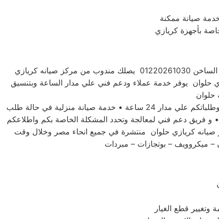
دمة صيانة ممكنة
خاصة بأجهزة كريازي
للحفاظ علي جهازك كريازي حلوان فضلاً اتصل بخدمة صيانة اعطال كريازي حلوان علي الخط الساخن 01220261030 يصلك مندوب من مركز صيانه كريازي
زي حلوان يوفر خدمة عملاء ودعم فني علي مدار الساعة وبتنسيق
توكيل صيانه كريازي حلوان لديه تعاقد مع جميع وكلاء الاجهزة الكهربية والالكترونية في مصر • فريق مخصص للرد علي استفساركم وطلباتكم علي مدار 24 ساعة • خدمة صيانة منزلية في حالة طلب
 • و فريق دعم فني لمعالجة وتحدد المشكلة الخاصة بكم واطلاعكم
ز صيانه كريازي حلوان منتشرة في جميع انحاء مصر وخلال وقت
 – ميكروويف – بوتجازات – مبردات
 وتغيير قطع الغيار