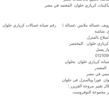
رقم صيانة غسالات كريازي حلوان ( استبدال ومبيعات وصيانة كريازي حلوان جميع الموديلات . غسالة تحميل امامي او تحميل علوي ،ثلاجة ،مكنسة ،تكييف ،بوتاجاز ،ميكروويف ،غسالة ملابس ،غسالة
صلاح بالمنزل
از يعمل
 المصدر
ال تغيير مروحة الفريزر ؛