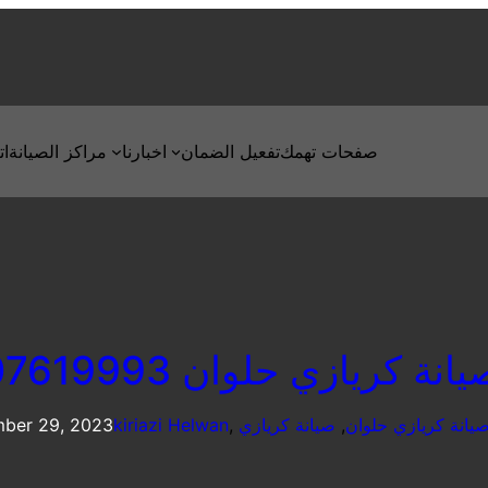
صفحات تهمك
تفعيل الضمان
اخبارنا
مراكز الصيانة
ات
ة كريازي حلوان 01207619993
يانة كريازي حلوان
, 
, 
kiriazi Helwan
ber 29, 2023