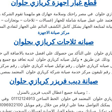
قطع غيار اجهزة كريازي حلوان
يازي حلوان في مصر راحتك وسلامة جهازك هو مايهمنا تقوم الشركة بع
د علي عمل صيانة شاملة للجهاز (غسالات – ثلاجات – بوتجازات – د
مركز صيانة الاجهزة
صيانه ثلاجات كريازي بحلوان
يازي حلوان علي التأكد من حصولك علي افضل خدمة بالاضافة الي حصو
ن وذلك عن طريق • وكيل صيانه كريازي حلوان لديه تعاقد مع جميع وكل
ل صيانه كريازي حلوان , رقم توكيل صيانه كريازي حلوان , رقم مركز 
, رقم تليفون مركز خدمة صيانة شركة كريازي حلوان المعتمد بمصر, 
صيانة ديب فريزر كريازي حلوان
؛ وصيانة جميع اعطال الديب فريزر بالمنزل .
عتمد في حلوان الخط الساخن 01112124913 وفي حال انشغال الرقم المختصر
ا علي ارقام من خلال رقم موبايل 01096922100 فنحن دائما نسعد بتلقى اتصالاتكم
م توكيل صيانتك مصر بقطع الغيار الاصلية لغسالات الصحون تغطية