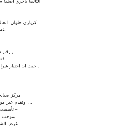
التالفة بأخري اصلية س
كريازي حلوان العال
غسالات كريازي حلوان من مركز الخدمة المعتمد رقم تليفون 01010916814.
رقم صيانة كريازي الساخن بحلوان عامل التكلفة من اهم عوامل نجاح عملية الاصلاح ,
فعن
حيث ان اختيار شراء جهاز جديد بضمان لمدة خمس سنوات علي الاقل و بيع الجهاز القديم يكون هو الاختيار الأمثل .
| مركز صيا
وتقدم عبر موقعها ارقام مراكز الصيانة,خدمة العملاء رقم صيانه كريازي حلوان ؛ تليفون كريازي حلوان …
تأسست شركة ” كريازي حلوان ” شركة مساهمة مصرية – وفقا لأحكام قوانين الاستثمار –
بموجب القرار رقم 125 لسنة 1976 الصادر من وزارة الاقتصاد والدولة للتعاون الاقتصادي.
غرض الشرك