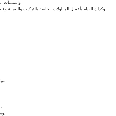
والمنشآت الص
وكذلك القيام بأعمال المقاولات الخاصة بالتركيب والصيانة وقط
وذلك لأنه من خلال مراكز ال
و
، ويكونوا على دراية كاملة بالمتطلبات التي يحتاجها في صيانة الاجهزة المنزلية.
تقدم مراكز صيانة شركة كريازي قطع الغيار الأصلية لعملائها بأقل الأسعار،
وبذلك يثق العميل عند شراء قطع الغيار من المركز بأنها أصلية وليست مُقلدة.