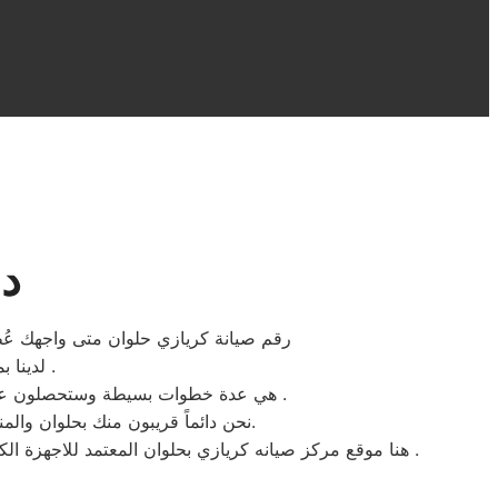
دل
رقم صيانة كريازي حلوان متى واجهك عُطل 
لدينا بمقر مركز صيانة كريازي حلوان ستجدون سهولة الخدمة لتواجد المكونات الاصلية .
هي عدة خطوات بسيطة وستحصلون علي افضل خدمات اصلاح الاجهزة الكهربائية المنزلية كريازي بحد اقصي اربعة وعشرون ساعة بجميع احياء حلوان .
نحن دائماً قريبون منك بحلوان والمناطق المحيطة، نحن بجانبك لتقديم الدعم الفني والمشورة وضمان إصلاح سريع، فقط ثق بنا وبكفائتنا المهنية.
هنا موقع مركز صيانه كريازي بحلوان المعتمد للاجهزة الكهربائية المنزلية ، نبذل قصاري جهدنا ونضع جميع امكانيات مركز المساعدة والدعم الفني لخدمة عملاء شركة كريازي للصيانة دوما .