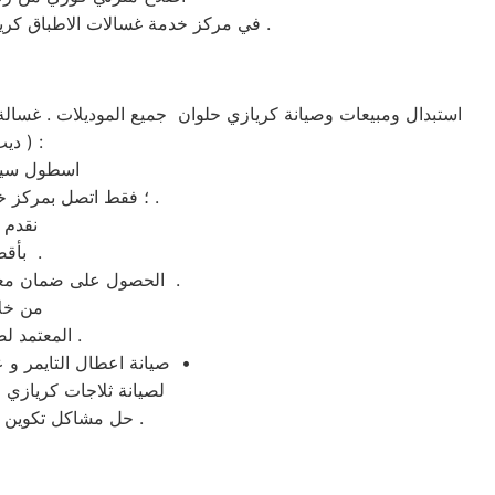
في مركز خدمة غسالات الاطباق كريازي حلوان كل ماعليكم هو الاتصال المباشر علي رقم توكيل صيانة ماكينات كريازي حلوان المعتمد في مصر .
اطباق ،شاشة lcd ، شاشة led ، ديب فريزر ،تكييف شباك ،تكييف اسبليت ، دراير ) :
اسطول سيار
؛ فقط اتصل بمركز خدمة كريازي حلوان ولمزيد من الاستفسارات كلمنا علي رقم توكيل كريازي حلوان المختصر .
نقدم 
بأقصي جهد ممكن وباسطة توكيل كريازي حلوان– الخط الساخن 01210999852 .
الحصول على ضمان معتمد علي رقم الخط الساخن من خلال تواصلكم مع الرقم المختصر لصيانة كريازي حلوان بحلوان .
من خلا
المعتمد لصيانة ثلاجات كريازي فى حلوان وغيرها من المحافظات و الموقع الرسمي في مصر .
صيانة اعطال التايمر و عمل الاصلاحات اللازمة للدائرة الكهربائية و تصليح غسالات كريازي حلوان فورا وبالمنزل فى حلوان •
لصيانة ثلاجات كريازي ح
حل مشاكل تكوين الثلج ؛ تركيب موتور الثلاجة ؛ شحن الفريون ؛ تغيير الثرموستات ؛ تغيير مجموعة النوفروست .