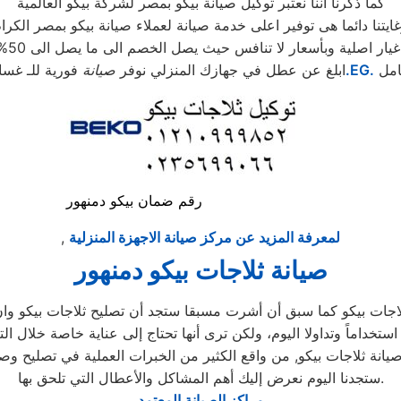
كما ذكرنا اننا نعتبر توكيل صيانة بيكو بمصر لشركة بيكو العالمية
ايتنا دائما هى توفير اعلى خدمة صيانة لعملاء صيانة بيكو بمصر الكرا
اصلية وبأسعار لا تنافس حيث يصل الخصم الى ما يصل الى 50% من الثمن الاساسى
امل
.EG.
ابلغ عن عطل في جهازك المنزلي نوفر
صيانة
فورية للـ غسا
رقم ضمان بيكو دمنهور
لمعرفة المزيد عن مركز صيانة الاجهزة المنزلية
,
صيانة ثلاجات بيكو دمنهور
لاجات بيكو كما سبق أن أشرت مسبقا ستجد أن تصليح ثلاجات بيكو وان 
استخداماً وتداولا اليوم، ولكن ترى أنها تحتاج إلى عناية خاصة خلال ال
انة ثلاجات بيكو, من واقع الكثير من الخبرات العملية في تصليح وصي
ستجدنا اليوم نعرض إليك أهم المشاكل والأعطال التي تلحق بها.
مراكز الصيانة المعتمد