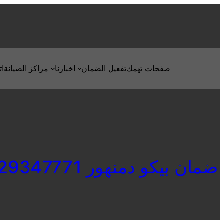
صفحات تهمك
تفعيل الضمان
اخبارنا
مراكز الصيانة
ات
ان بيكو دمنهور 01129347771