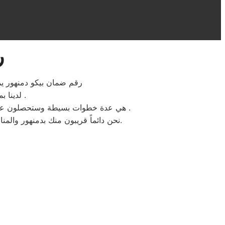
ر
رقم ضمان بيكو دمنهور يم
لدينا بمقر مركز صيانه بيكو دمنهور ستجدون سهولة الخدمة لتواجد المكونات الاصلية .
هي عدة خطوات بسيطة وستحصلون علي افضل خدمات اصلاح الاجهزة الكهربائية المنزلية بيكو بحد اقصي اربعة وعشرون ساعة بجميع احياء دمنهور .
نحن دائماً قريبون منك بدمنهور والمناطق المحيطة، نحن بجانبك لتقديم الدعم الفني والمشورة وضمان إصلاح سريع، فقط ثق بنا وبكفائتنا المهنية.