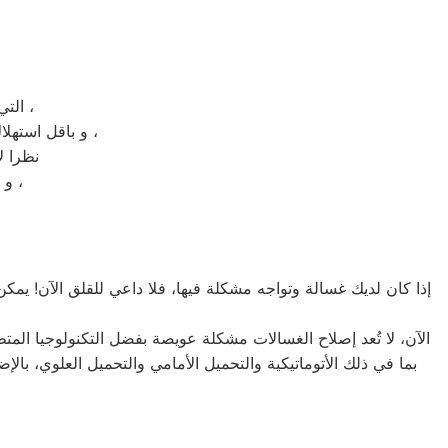
التي ستضمن لكم الحصول علي طعام صحي و طازج مهما امتدت فترة تخزينه ،
و باقل استهلاك للكهرباء ؛ كما انكم تستطيعوا تخزين ما شئتم من الاطعمة بالجهاز بدون اي صعوبة ،
نظرا ل
و حتي تتضح لكم الصورة و تتعرفوا علي ديب فريزر بيكو 6 درج بشكل اكبر ،
إذا كان لديك غسالة وتواجه مشكلة فيها، فلا داعي للقلق الآن! يمكن
الآن، لا تُعد إصلاح الغسالات مشكلة عويصة بفضل التكنولوجيا المت