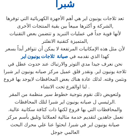
شبرا
تعد ثلاجات يونيون اير هي أهم الأجهزة الكهربائية التي توفرها
الشركة و أكثرها مبيعاً بين بقية المنتجات الأخرى,
لأنها قوية جداً في عمليات التبريد و تتضمن بعض التقنيات
المتميزة كتقنية الانفلتر,
لأن مثل هذه الإمكانيات المرتفعة لا يمكن أن تتوافر أبداً بسعر
كهذا الذي نقدمه في
صيانة ثلاجات يونيون اير
نحن نعرف جيدا مدي التوتر والارتباك عند حدوث عطل في
ثلاجة يونيون اير. ونقدر قلق عميل مركز صيانه يونيون اير شبرا
ونثمن وقته. لذلك عادة هناك بعض المحافظات لايوجد بها فروع
لنا اوالفرع تحت الانشاء .
ولتعويض ذلك نقوم بتوجية خطوط سير منظمة من المقر
الرئيسي ل صيانه يونيون اير شبرا لتلك المحافظات.
والمحافظات التي بها فروع لكنها ذات كثافة سكانية عالية.
نعمل جاهدين لتقديم خدمة مثالية لعملائنا وتليق بأسم مركز
صيانة يونيون اير في شبرا. ابحثوا عنا علي محرك البحث
العالمي جوجل