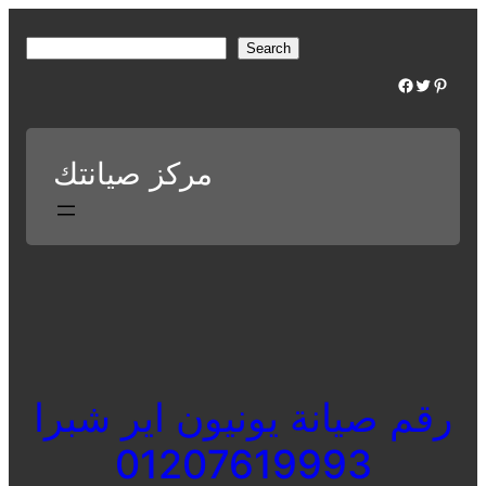
Skip
to
S
Search
content
e
Facebook
Twitter
Pinterest
a
r
c
مركز صيانتك
h
رقم صيانة يونيون اير شبرا
01207619993