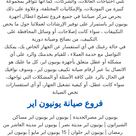
تلبي احتياجات العائلات، والشركات، كما أنها تتوافر بمجموعة
كبيرة من الموديلات، والإمكانيات المختلفة، وعلاوة على ذلك
يحرص مركز صيانتنا في جميع فروع تصليح اعطال اجهزة
يونيون اير باستمرار على توفير الإرشادات لعملائنا حول ما يخص
التكييفات ، سواء كانت إصلاحات، أو وسائل المحافظة على
التكييف، من نصائح وصيانة دورية.
في حالة رغبتك في أي استفسار عن الجهاز الخاص بك، يمكنك
التواصل مع خدمة العملاء ، للقيام بخدمتك والرد على أي
مشكلة أو عطل متعلق بأجهزة يونيون اير، كل ما عليك هو
الاتصال بنا عبر أرقام صيانة تكييف يونيون اير ، وسوف نوافيك
في الحال بالرد على كافة الأسئلة أو المشكلات التي تواجهك،
سواء كانت عطل، أو كيفية تشغيل الجهاز، أو أي استفسارات
تخص الصيانة
فروع صيانة يونيون اير
يونيون اير مصرالجديدة | يونيون اير يونيون اير مساكن
الشيراتون | يونيون اير مديتة نصر | يونيون اير مدينة العاشر من
رمضان | يونيون اير حلوان | 15 يونيون اير مايو | يونيون اير