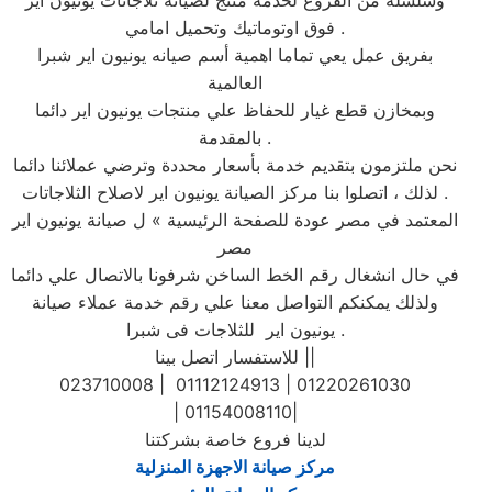
وسلسلة من الفروع لخدمة منتج لصيانة ثلاجاتات يونيون اير
فوق اوتوماتيك وتحميل امامي .
بفريق عمل يعي تماما اهمية أسم صيانه يونيون اير شبرا
العالمية
وبمخازن قطع غيار للحفاظ علي منتجات يونيون اير دائما
بالمقدمة .
نحن ملتزمون بتقديم خدمة بأسعار محددة وترضي عملائنا دائما
. لذلك ، اتصلوا بنا مركز الصيانة يونيون اير لاصلاح الثلاجاتات
المعتمد في مصر عودة للصفحة الرئيسية » ل صيانة يونيون اير
مصر
في حال انشغال رقم الخط الساخن شرفونا بالاتصال علي دائما
ولذلك يمكنكم التواصل معنا علي رقم خدمة عملاء صيانة
يونيون اير للثلاجات فى شبرا .
للاستفسار اتصل بينا ||
023710008 | 01112124913 | 01220261030
| 01154008110|
لدينا فروع خاصة بشركتنا
مركز صيانة الاجهزة المنزلية