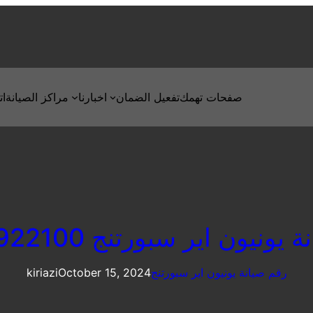
صفحات تهمك
تفعيل الضمان
اخبارنا
مراكز الصيانة
ات
ونيون اير سبورتنج 01096922100
رقم صيانة يونيون اير سبورتنج
October 15, 2024
kiriazi