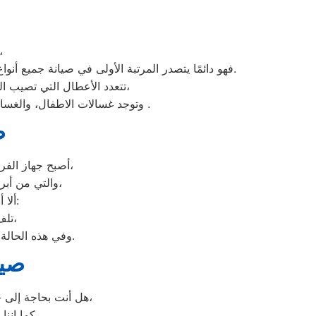
نظرًا لأن وكلاء يونيون اير يدرك جيدًا ما يحتاجه الع
فهو دائمًا يتصدر المرتبة الأولى في صيانة جميع أنواع الغسالات الخاصة بماركة صيانه يونيون اير سبورتنج تحت أيدي أنسب سبورتنج، مع مراعاة توفير أفضل خدمات الدعم الفنى.
تتعدد الأعطال التي تصيب الغسالات بمختلف فئات الصنع والنوع من غسالات اوتوماتيك، واخرى فوق اوتوماتيك، والنصف اتوماتيك،
وتوجد غسالات الاطفال، والغسالات العادية، ويتمتع مركز خدمة العملاء بوجود مهارة وخبرة عالية لافضل ارقام اعطال غسالات يونيون اير .
ص
أصبح جهاز الفريزر من ماركة يونيون اير من الأجهزة الضرورية داخل كافة البيوت، وفقًا لمميزاته العديدة،
والتي من أبرزها حفظ الطعام لفترات طويلة، وتعدد موديلاته المختلفة، وبالرغم من مميزاته العديدة،
ألا أنه من المحتمل حدوث بعض الأعطال التي تتطلب الصيانة، ومن هذه الأعطال:
تلف التايمر، أو مشكلة في الترموستات، أو السخان، أو عطل بالدائرة الكهربائية،
وفي هذه الحالة يجب عليك الاتصال بخدمة صيانة ديب فريزر يونيون اير سبورتنج لعمل الإصلاحات اللازمة.
صيا
هل أنت بحاجة إلى خدمة الصيانة الفورية لغسالة الأطباق لديك؟ نحن نمنحك خدمة الصيانة الفورية التي ترغب بها،
كما إننا نمتلك خبرة أكثر من 10 سنوات في خدمات إصلاحات كافة أنواع غسالات الأطباق،