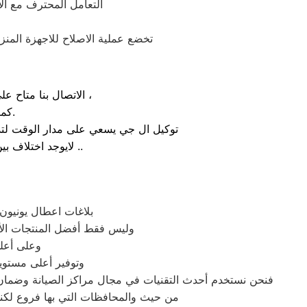
التعامل المحترف مع ا
تخضع عملية الاصلاح للاجهزة المنز
الاتصال بنا متاح على الدوام من خلال رقم صيانة ال جي الارضي او بالضغط علي ايقونة الهاتف ثم الاتصال ،
كما يوجد ايضاً ارقام تليفون ال جي الموجودة بصفحة التواصل مع عملائنا.
توكيل ال جي يسعي على مدار الوقت لتذل
لايوجد اختلاف بين مواعيد العمل بجميع الفروع المتواجد بالمدن والمحافظات نهدف دائماً لراحة عملائنا ..
بلاغات اعطال يونيون 
وليس فقط أفضل المنتجات الأ
وعلى أعلى
وتوفير أعلى مستويا
فنحن نستخدم أحدث التقنيات في مجال مراكز الصيانة وضمان 
من حيث والمحافظات التي بها فروع لكنها 