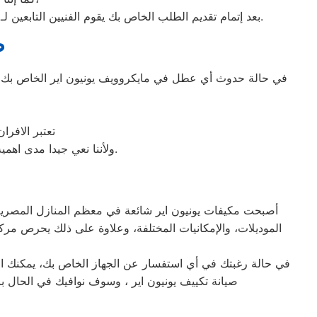
بعد إتمام تقديم الطلب الخاص بك يقوم الفنيين التابعين لـ غسالات الاطباق ، بعمل معاينة بالمنزل لتحديد العطل، ثم القيام ب اصلاح غسالات اطباق يونيون اير دون سحب الجهاز إلى الوكلاء.
ص
في حالة حدوث أي عطل في مايكروويف يونيون اير الخاص بك، ع
تعتبر الافر
ولأننا نعي جيدا مدى اهمية صيانة ميكروويف يونيون اير في المنزل فقد وفرنا خدمة مميزة وقطع غيار اصلية لكافة الأعطال.
أصبحت مكيفات يونيون اير شائعة في معظم المنازل المصرية، نظ
الموديلات، والإمكانيات المختلفة، وعلاوة على ذلك يحرص مركز
في حالة رغبتك في أي استفسار عن الجهاز الخاص بك، يمكنك التو
صيانة تكييف يونيون اير ، وسوف نوافيك في الحال ب