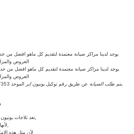
يوجد لدينا مراكز صيانة معتمدة لتقديم كل ماهو افضل من خ
العروض والمزاي
يوجد لدينا مراكز صيانة معتمدة لتقديم كل ماهو افضل من خ
العروض والمزاي
يتم طلب
الصيانة
عن طريق رقم توكيل
يونيون اير
ص
تعد ثلاجات يونيون اير هي أهم الأجهزة الكهربائية التي توفرها الشركة و أكثرها مبيعاً بين بقية المنتجات الأخرى,
لأنها قوية جداً في عمليات التبريد و تتضمن بعض التقنيات المتميزة كتقنية الانفلتر,
لأن مثل هذه الإمك