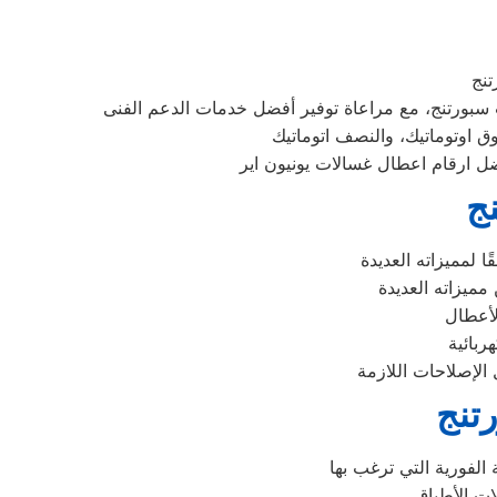
نج
تنج