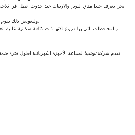
نحن نعرف جيدا مدي التوتر والارتباك عند حدوث عطل في ثلاجة يو
ولتعويض ذلك نقوم بتوجية خطوط سير منظمة من المقر الرئيسي ل صيانه يونيون اير سبورتنج لتلك المحافظات.
والمحافظات التي بها فروع لكنها ذات كثافة سكانية عالية. ن
تقدم شركة
توشيبا
لصناعة الأجهزة الكهربائية أطول فترة
ضما