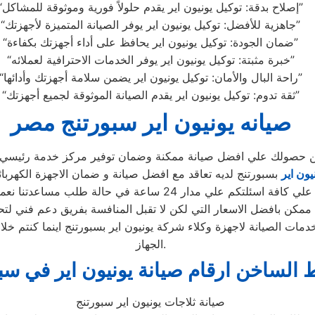
“إصلاح بدقة: توكيل يونيون اير يقدم حلولاً فورية وموثوقة للمشاكل”
“جاهزية للأفضل: توكيل يونيون اير يوفر الصيانة المتميزة لأجهزتك”
“ضمان الجودة: توكيل يونيون اير يحافظ على أداء أجهزتك بكفاءة”
“خبرة مثبتة: توكيل يونيون اير يوفر الخدمات الاحترافية لعملائه”
“راحة البال والأمان: توكيل يونيون اير يضمن سلامة أجهزتك وأدائها”
“ثقة تدوم: توكيل يونيون اير يقدم الصيانة الموثوقة لجميع أجهزتك”
صيانه يونيون اير سبورتنج مصر
د من حصولك علي افضل صيانة ممكنة وضمان توفير مركز خدمة رئيسي
يون اير
بسبورتنج لديه تعاقد مع افضل صيانة و ضمان الاجهزة الكهربا
دار 24 ساعة في حالة طلب مساعدتنا نعمل علي توصيل اجهزتكم
ممكن بافضل الاسعار التي لكن لا تقبل المنافسة بفريق دعم فني لتح
ات الصيانة لاجهزة وكلاء شركة يونيون اير بسبورتنج اينما كنتم خ
الجهاز.
 الساخن ارقام صيانة يونيون اير في سب
صيانة ثلاجات يونيون اير سبورتنج