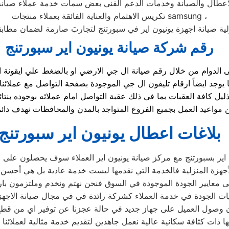
لاعطال والصيانة وخدمات الدعم الفني بعض سمات خدمة عملاء صيا
تكريس الاهتمام والعناية الفائقة بعملاء منتجات samsung ،
لية صيانة اجهزة يونيون اير في سبورتنج لتجاربَ صارمة لضمان مطابقته
رقم شركة صيانة يونيون اير سبورتنج
يل كافة العقبات بما في ذلك عقبة التواصل امام عملائه بوجوده ب
بلاغات اعطال يونيون اير سبورتنج
اير بسبورتنج مع مركز صيانة يونيون اير العملاء سوف يحصلون على صي
جهزة المنزلية فالخدمة التي نقدمها ليست خدمة عادية بل هي أحسن
 معايير الجودة الموجودة في السوق فنحن نهتم ونخدم وملتزمون بارض
ت الجودة في خدمة العملاء كشركة رائدة في في مجال صيانة الاجهزة 
وصول العميل على جهاز جديد في حالة عجزنا عن توفير اي من قطع ال
ذات كثافة سكانية عالية نعمل جاهدين لتقديم خدمة مثالية لعملائنا 