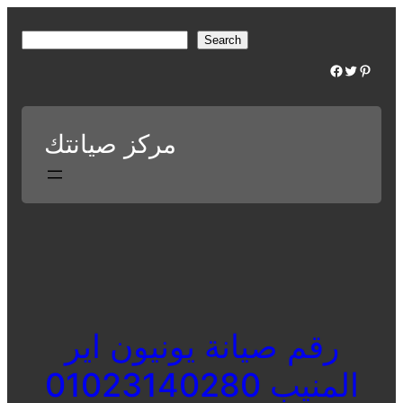
Skip
to
S
Search
content
e
Facebook
Twitter
Pinterest
a
r
c
مركز صيانتك
h
رقم صيانة يونيون اير
المنيب 01023140280