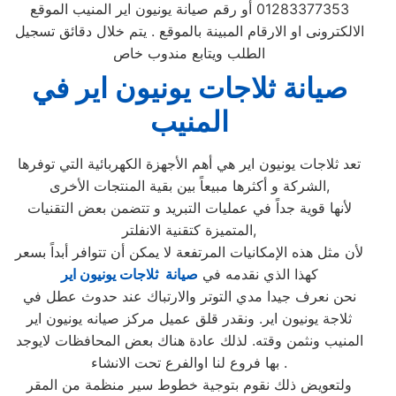
01283377353 أو رقم صيانة يونيون اير المنيب الموقع
الالكترونى او الارقام المبينة بالموقع . يتم خلال دقائق تسجيل
الطلب ويتابع مندوب خاص
صيانة ثلاجات يونيون اير في
المنيب
تعد ثلاجات يونيون اير هي أهم الأجهزة الكهربائية التي توفرها
الشركة و أكثرها مبيعاً بين بقية المنتجات الأخرى,
لأنها قوية جداً في عمليات التبريد و تتضمن بعض التقنيات
المتميزة كتقنية الانفلتر,
لأن مثل هذه الإمكانيات المرتفعة لا يمكن أن تتوافر أبداً بسعر
كهذا الذي نقدمه في
صيانة ثلاجات يونيون اير
نحن نعرف جيدا مدي التوتر والارتباك عند حدوث عطل في
ثلاجة يونيون اير. ونقدر قلق عميل مركز صيانه يونيون اير
المنيب ونثمن وقته. لذلك عادة هناك بعض المحافظات لايوجد
بها فروع لنا اوالفرع تحت الانشاء .
ولتعويض ذلك نقوم بتوجية خطوط سير منظمة من المقر