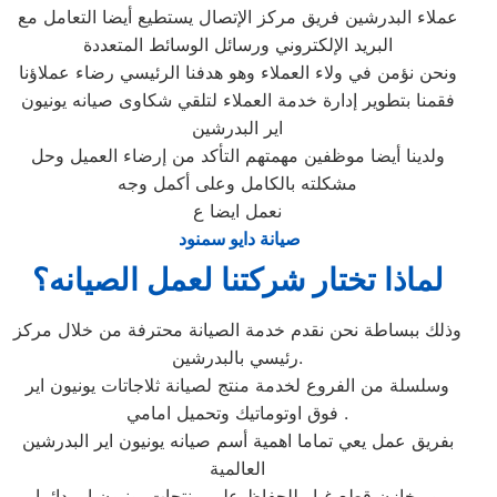
عملاء البدرشين فريق مركز الإتصال يستطيع أيضا التعامل مع
البريد الإلكتروني ورسائل الوسائط المتعددة
ونحن نؤمن في ولاء العملاء وهو هدفنا الرئيسي رضاء عملاؤنا
فقمنا بتطوير إدارة خدمة العملاء لتلقي شكاوى صيانه يونيون
اير البدرشين
ولدينا أيضا موظفين مهمتهم التأكد من إرضاء العميل وحل
مشكلته بالكامل وعلى أكمل وجه
نعمل ايضا ع
صيانة دايو سمنود
لماذا تختار شركتنا لعمل الصيانه؟
وذلك ببساطة نحن نقدم خدمة الصيانة محترفة من خلال مركز
رئيسي بالبدرشين.
وسلسلة من الفروع لخدمة منتج لصيانة ثلاجاتات يونيون اير
فوق اوتوماتيك وتحميل امامي .
بفريق عمل يعي تماما اهمية أسم صيانه يونيون اير البدرشين
العالمية
وبمخازن قطع غيار للحفاظ علي منتجات يونيون اير دائما