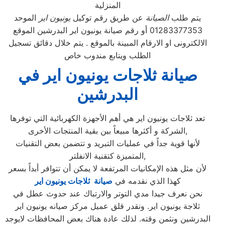
المنزلية
يتم طلب
الصيانة
عن طريق رقم توكيل
يونيون اير
الموحد
01283377353 أو رقم صيانة يونيون اير البدرشين الموقع
الالكترونى او الارقام المبينة بالموقع . يتم خلال دقائق تسجيل
الطلب ويتابع مندوب خاص
صيانة ثلاجات يونيون اير في
البدرشين
تعد ثلاجات يونيون اير هي أهم الأجهزة الكهربائية التي توفرها
الشركة و أكثرها مبيعاً بين بقية المنتجات الأخرى,
لأنها قوية جداً في عمليات التبريد و تتضمن بعض التقنيات
المتميزة كتقنية الانفلتر,
لأن مثل هذه الإمكانيات المرتفعة لا يمكن أن تتوافر أبداً بسعر
كهذا الذي نقدمه في
صيانة ثلاجات يونيون اير
نحن نعرف جيدا مدي التوتر والارتباك عند حدوث عطل في
ثلاجة يونيون اير. ونقدر قلق عميل مركز صيانه يونيون اير
البدرشين ونثمن وقته. لذلك عادة هناك بعض المحافظات لايوجد