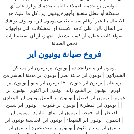
التواصل مع خدمة العملاء ، للقيام بخدمتك والرد على أي
مشكلة أو عطل متعلق بأجهزة يونيون اير، كل ما عليك هو
الاتصال بنا عبر أرقام صيانة تكييف يونيون اير ، وسوف نوافيك
في الحال بالرد على كافة الأسئلة أو المشكلات التي تواجهك،
سواء كانت عطل، أو كيفية تشغيل الجهاز، أو أي استفسارات
تخص الصيانة
فروع صيانة يونيون اير
يونيون اير مصرالجديدة | يونيون اير يونيون اير مساكن
الشيراتون | يونيون اير مديتة نصر | يونيون اير مدينة العاشر من
رمضان | يونيون اير حلوان | 15 يونيون اير مايو | يونيون اير
الهرم | يونيون اير الشيخ زايد | يونيون اير اكتوبر | يونيون اير
غمرة | يونيون اير فيصل | يونيون اير المنيل يونيون اير المعادي
| | يونيون اير المطرية | يونيون اير قليوب | يونيون اير شبين
القناطر | ابو حمص | يونيون اير ايتاي البارود | يونيون اير
اشمون | يونيون اير الشهداء | يونيون اير العباسية يونيون اير |
يونيون اير شبين الكوم | يونيون اير ميت غمرة | يونيون اير