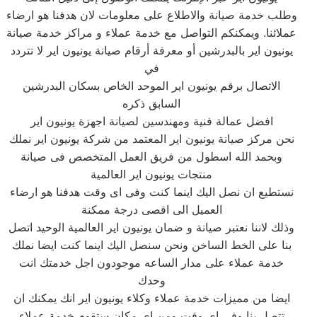
وطلب خدمة صيانة والاطلاع على معلومات لان هدفنا هو ارضاء
عملائنا. ويمكنكم التواصل مع خدمة عملاء و مراكز خدمة صيانة
يونيون اير بالبدرشين أو معرفة أرقام صيانة يونيون اير لا تتردد
في
الاتصال برقم يونيون اير الموحد الخاص بسكان البدرشين
السابق ذكره
افضل عمالة فنية ومهندسين لصيانة اجهزة يونيون اير
نحن مركز صيانة يونيون اير المعتمد من شركة يونيون اير نملك
وبحمد الله اسطول من فريق العمل المتخصص فى صيانة
منتجات يونيون اير العالمية
نستطيع ان نصل اليك اينما كنت وفى اى وقت هدفنا هو ارضاء
العميل الى اقصى درجة ممكنة
وذلك لاننا نعتبر صيانة و ضمان يونيون اير العالمية الوحيد اتصل
بنا على الخط الساخن ونحن سنصل اليك اينما كنت ايضا نملك
خدمة عملاء على مدار الساعه موجودون اجل خدمتك انت
وحدك
ايضا من مميزات خدمة عملاء وكلاء يونيون اير انك يمكنك ان
تتصل بنا وفى اى وقت ومن اى مكان ستقوم خدمة عملاء