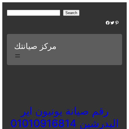
Skip
to
S
Search
content
e
Facebook
Twitter
Pinterest
a
r
c
مركز صيانتك
h
رقم صيانة يونيون اير
البدرشين 01010916814