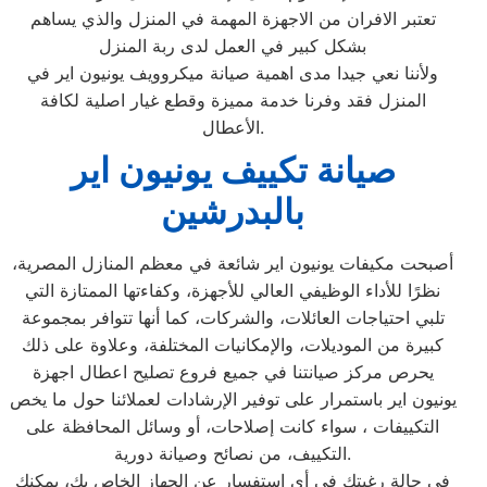
تعتبر الافران من الاجهزة المهمة في المنزل والذي يساهم
بشكل كبير في العمل لدى ربة المنزل
ولأننا نعي جيدا مدى اهمية صيانة ميكروويف يونيون اير في
المنزل فقد وفرنا خدمة مميزة وقطع غيار اصلية لكافة
الأعطال.
صيانة تكييف يونيون اير
بالبدرشين
أصبحت مكيفات يونيون اير شائعة في معظم المنازل المصرية،
نظرًا للأداء الوظيفي العالي للأجهزة، وكفاءتها الممتازة التي
تلبي احتياجات العائلات، والشركات، كما أنها تتوافر بمجموعة
كبيرة من الموديلات، والإمكانيات المختلفة، وعلاوة على ذلك
يحرص مركز صيانتنا في جميع فروع تصليح اعطال اجهزة
يونيون اير باستمرار على توفير الإرشادات لعملائنا حول ما يخص
التكييفات ، سواء كانت إصلاحات، أو وسائل المحافظة على
التكييف، من نصائح وصيانة دورية.
في حالة رغبتك في أي استفسار عن الجهاز الخاص بك، يمكنك