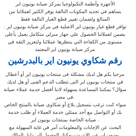
الأجهزة وأنظمة التكنولوجيا بمركز صيانة يونيون اير
يساهم في تحديد المكونات التالفة يوفر الكثير لعملائنا من
المبالغ ولضمان تغيير قطع الغيار التالفة فقط
توافر قطع غيار يونيون اير الاصلية في مركز صيانة يونيون اير .
يضمن لعملائنا الحصول علي جهاز منزلي متكامل يعمل بأعلى
مستوى من الكفاءة التي ينتظرها عملائنا ولتعزيز الثقة في
مركز صيانة يونيون اير المعتمد
رقم شكاوي يونيون اير بالبدرشين
مرحبا بكم هل لديك مشكلة فى منتجات يونيون اير أو أعطال
في منتجات يونيون اير التى تتطلب الدعم الفنى أو هل لديك
سؤال؟ يمكننا المساعدة بسهولة لاننا أفضل خدمة عملاء صيانة
فى مصر.
سواء كنت ترغب بتسجيل بلاغ أو شكاوى صيانة بالمنتج الخاص
بك أو التواصل مع أحد ممثلي خدمة العملاء أو طلب خدمة
صيانة الخاصة بمنتجات يونيون اير .
البحث عن الإجابات والمعلومات أمر في غاية السهولة مع
يونيون اير عبر الإنترنت يمكنك الوصول إلى دليل المالك