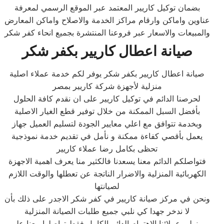
بضمان توكيل كاريير المعتمد عبر الموقع الرسمي لمعرفة
عناوين واماكن وارقام مراكز الخدمة والاصلاح واماكن المعارض
والمبيعات والاسعار عبر فروعنا المنتشرة بجميع انحاء كفر شكر
صيانة اعطال كاريير بكفر شكر
صيانة اعطال كاريير بكفر شكر يوفر لكم خدمة عملاء اصلية
منزلية لأجهزة شركة كاريير بمصر
لحرصنا الدائم في توكيل كاريير على ان نقدم كافة الحلول
بأفضل السبل الممكنة من خلال توفير قطع الغيار الاصلية
وبخدمة تتوافق مع اعلي معايير الجودة لتسليم العميل جهاز
يعمل بأقصي كفاءة ممكنة و نأمل في تقديم خدمة نموذجية
تحظى بكامل رضا عملاء كاريير
فتواصلكم الدائم معنا يسعدنا فالكثير منا يعرف اهمية الاجهزة
الكهربائية المنزلية والاضرار الناتجة عن تعطلها والوقت اللازم
لصيانتها
ونحن في مركز صيانة كاريير في كفر شكر الاجدر على ذلك بأن
لا ندخر جهدا كي نلبي جميع طلبات الصيانة المنزلية
و نولي عملائنا الاهتمام الدائم الكامل فقط تواصلوا معنا على