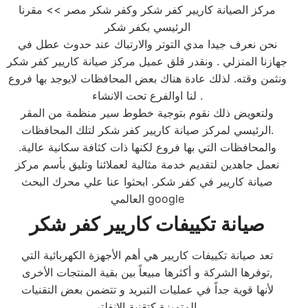
مركز الصيانة كاريير كفر شكر وكفر شكر مصر >> مقرنا
الرئيسي بكفر شكر
نحن نعرف جيدا مدي التوتر والارتباك عند حدوث عطل في
جهازنا المنزلي . ونقدر قلق عميل مركز صيانة كاريير كفر شكر
ونثمن وقته. لذلك عادة هناك بعض المحافظات لايوجد بها فروع
لنا اوالفرع تحت الانشاء .
ولتعويض ذلك نقوم بتوجية خطوط سير منظمة من المقر
الرئيسي لمركز صيانة كاريير كفر شكر لتلك المحافظات.
والمحافظات التي بها فروع لكنها ذات كثافة سكانية عالية.
نعمل جاهدين لتقديم خدمة مثالية لعملائنا وتليق بأسم مركز
صيانة كاريير في كفر شكر. ابحثوا عنا علي محرك البحث
العالمي google
صيانة تكييفات كاريير كفر شكر
تعد صيانة تكييفات كاريير هي أهم الأجهزة الكهربائية التي
توفرها الشركة و أكثرها مبيعاً بين بقية المنتجات الأخرى,
لأنها قوية جداً في عمليات التبريد و تتضمن بعض التقنيات
المتميزة كتقنية الانفلتر,