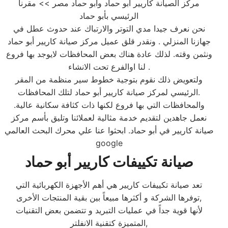
مركز الصيانة كاريير أبو حماد وأبو حماد مصر >> مقرنا
الرئيسي بأبو حماد
نحن نعرف جيدا مدي التوتر والارتباك عند حدوث عطل في
جهازنا المنزلي . ونقدر قلق عميل مركز صيانة كاريير أبو حماد
ونثمن وقته. لذلك عادة هناك بعض المحافظات لايوجد بها فروع
لنا اوالفرع تحت الانشاء .
ولتعويض ذلك نقوم بتوجية خطوط سير منظمة من المقر
الرئيسي لمركز صيانة كاريير أبو حماد لتلك المحافظات.
والمحافظات التي بها فروع لكنها ذات كثافة سكانية عالية.
نعمل جاهدين لتقديم خدمة مثالية لعملائنا وتليق بأسم مركز
صيانة كاريير في أبو حماد. ابحثوا عنا علي محرك البحث العالمي
google
صيانة تكييفات كاريير أبو حماد
تعد صيانة تكييفات كاريير هي أهم الأجهزة الكهربائية التي
توفرها الشركة و أكثرها مبيعاً بين بقية المنتجات الأخرى,
لأنها قوية جداً في عمليات التبريد و تتضمن بعض التقنيات
المتميزة كتقنية الانفلتر,