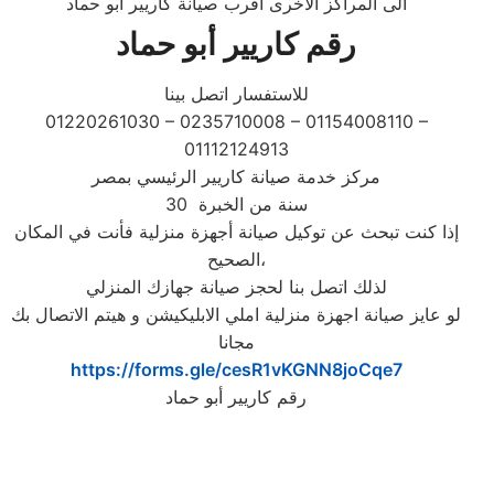
الى المراكز الاخرى اقرب صيانة كاريير أبو حماد
رقم كاريير أبو حماد
للاستفسار اتصل بينا
01220261030 – 0235710008 – 01154008110 –
01112124913
مركز خدمة صيانة كاريير الرئيسي بمصر
30 سنة من الخبرة
إذا كنت تبحث عن توكيل صيانة أجهزة منزلية فأنت في المكان
الصحيح،
لذلك اتصل بنا لحجز صيانة جهازك المنزلي
لو عايز صيانة اجهزة منزلية املي الابليكيشن و هيتم الاتصال بك
مجانا
https://forms.gle/cesR1vKGNN8joCqe7
رقم كاريير أبو حماد