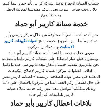
خدمات الصيانة لاجهزة توكيل
شركة كاريير بأبو حماد
اينما كنتم
خلال وقت قياسي سوف يصل اليكم مهندسنا لمعاينة العطل
وصيانة الجهاز.
خدمة صيانة كاريير أبو حماد
نحن نقدم خدمة الصيانة محترفة من خلال مركز رئيسي بأبو
حماد. وسلسلة من الفروع لخدمة منتج
لصيانة تكييفات كاريير
و الشباك والمركزى.
الاسبليت
بفريق عمل يعي تماما اهمية أسم صيانة كاريير أبو حماد
وبمخازن قطع غيار للحفاظ علي منتجات كاريير دائما بالمقدمة .
نحن ملتزمون بتقديم خدمة بأسعار محددة وترضي عملائنا دائما
. لذلك ، اتصلوا بنا مركز الصيانة كاريير لاصلاح التكييفات
المعتمد في مصر عودة للصفحة الرئيسية » لصيانة كاريير مصر
في حال انشغال رقم الخط الساخن شرفونا بالاتصال علي دائما
ولذلك يمكنكم التواصل معنا علي رقم خدمة عملاء صيانة
كاريير للتكييفات فى أبو حماد
بلاغات اعطال كاريير بأبو حماد