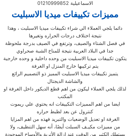
الاسماعيلية 01210999852
مميزات تكييفات ميديا الاسبليت
دائما يلجي العملاء الي شراء تكييفات ميديا الاسبليت ، وهذا
نتيجة اختلاف درجات الحراره وتغيرها
في فصل الشتاء والصيف، وترتفع في الصيف بدرجة ملحوظة
جدا في البلاد العربية نتيجة للمناخ الشبة صحراوي
يتكون تكييفات ميديا الاسبليت من وحده داخلية و وحده خارجية
يتم تركيبها خارج المنزل او الغرفة
يتميز تكييفات ميديا الاسبليت المميز ذو التصميم الرائع
والشاشة الديجتال
لذلك يلجي العملاء ليكون من اهم قطع الديكور داخل الغرفة او
المكتب
ايضا من اهم المميزات التكييفات انه يحتوي علي ريموت
كنترول عن بعد لظبط حراره
الغرفة او تعديل الوضعيات والتبريد فهذه من اهم المزايا
من مميزات مكيـف السبلت أيضًا، أنه سهل التنظيف، ولا
يستهلك الكثير من الوقت عند إزالة الأتربة والأوساخ الموجودة