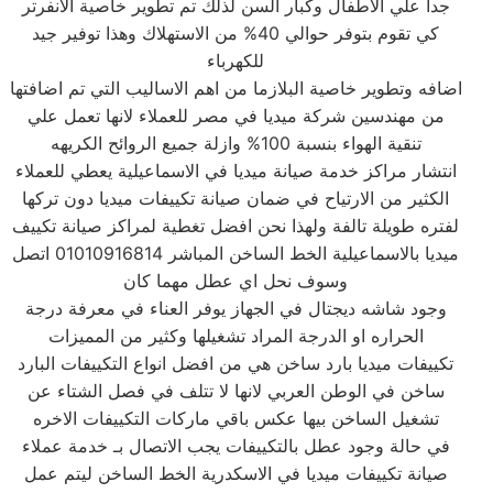
جدا علي الاطفال وكبار السن لذلك تم تطوير خاصية الانفرتر
كي تقوم بتوفر حوالي 40% من الاستهلاك وهذا توفير جيد
للكهرباء
اضافه وتطوير خاصية البلازما من اهم الاساليب التي تم اضافتها
من مهندسين شركة ميديا في مصر للعملاء لانها تعمل علي
تنقية الهواء بنسبة 100% وازلة جميع الروائح الكريهه
انتشار مراكز خدمة صيانة ميديا في الاسماعيلية يعطي للعملاء
الكثير من الارتياح في ضمان صيانة تكييفات ميديا دون تركها
لفتره طويلة تالفة ولهذا نحن افضل تغطية لمراكز صيانة تكييف
ميديا بالاسماعيلية الخط الساخن المباشر 01010916814 اتصل
وسوف نحل اي عطل مهما كان
وجود شاشه ديجتال في الجهاز يوفر العناء في معرفة درجة
الحراره او الدرجة المراد تشغيلها وكثير من المميزات
تكييفات ميديا بارد ساخن هي من افضل انواع التكييفات البارد
ساخن في الوطن العربي لانها لا تتلف في فصل الشتاء عن
تشغيل الساخن بيها عكس باقي ماركات التكييفات الاخره
في حالة وجود عطل بالتكييفات يجب الاتصال بـ خدمة عملاء
صيانة تكييفات ميديا في الاسكدرية الخط الساخن ليتم عمل