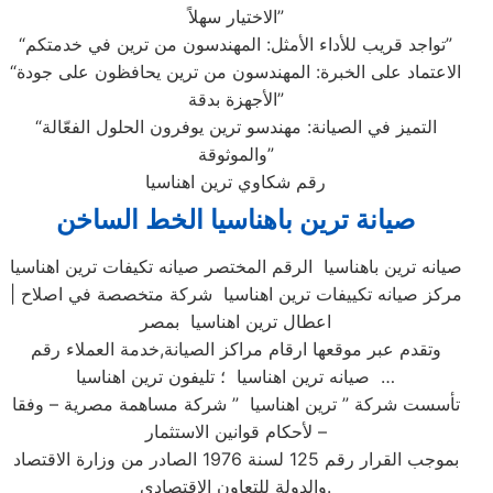
الاختيار سهلاً”
“تواجد قريب للأداء الأمثل: المهندسون من ترين في خدمتكم”
“الاعتماد على الخبرة: المهندسون من ترين يحافظون على جودة
الأجهزة بدقة”
“التميز في الصيانة: مهندسو ترين يوفرون الحلول الفعّالة
والموثوقة”
رقم شكاوي ترين اهناسيا
صيانة ترين باهناسيا الخط الساخن
صيانه ترين باهناسيا الرقم المختصر صيانه تكيفات ترين اهناسيا
| مركز صيانه تكييفات ترين اهناسيا شركة متخصصة في اصلاح
اعطال ترين اهناسيا بمصر
وتقدم عبر موقعها ارقام مراكز الصيانة,خدمة العملاء رقم
صيانه ترين اهناسيا ؛ تليفون ترين اهناسيا …
تأسست شركة ” ترين اهناسيا ” شركة مساهمة مصرية – وفقا
لأحكام قوانين الاستثمار –
بموجب القرار رقم 125 لسنة 1976 الصادر من وزارة الاقتصاد
والدولة للتعاون الاقتصادي.