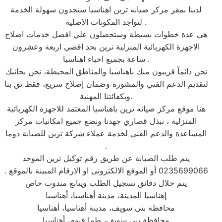
لدينا بمقر مركز صيانه ترين اهناسيا ستجدون سهولة الخدمة
لتواجد المكونات الاصلية .
هي عدة خطوات بسيطة وستحصلون علي افضل خدمات اصلاح
الاجهزة الكهربائية المنزلية ترين بحد اقصي اربعة وعشرون
ساعة بجميع احياء اهناسيا .
نحن دائماً قريبون منك باهناسيا والمناطق المحيطة، نحن بجانبك
لتقديم الدعم الفني والمشورة وضمان إصلاح سريع، فقط ثق بنا
وبكفائتنا المهنية.
هنا موقع مركز صيانه ترين باهناسيا المعتمد للاجهزة الكهربائية
المنزلية ، نبذل قصاري جهدنا ونضع جميع امكانيات مركز
المساعدة والدعم الفني لخدمة عملاء شركة ترين للصيانة دوما
.
يتم طلب الصيانة عن طريق رقم توكيل ترين الموحد
0235699066 أو الموقع الالكترونى او الارقام المبينة بالموقع .
يتم خلال دقائق تسجيل الطلب ويتابع مندوب خاص
إهناسيا المدينة، مدينة أهناسيا، أهناسيا
محافظة بني سويف، مدينة أهناسيا، أهناسيا
محافظة بني سويف، طما فيوم، أهناسيا