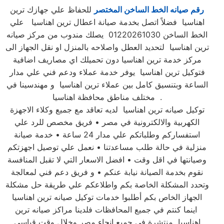
رقم صيانه الخط الساخن المختصر
للحفاظ علي جهازك ترين
اهناسيا فضلاً اتصل بخدمة صيانة اعطال ترين اهناسيا علي
الخط الساخن 01220261030 يصلك مندوب من مركز صيانه
ترين اهناسيا لتحديد العطل واصلاحه بالمنزل او نقل الجهاز الى
مركز خدمة ترين اهناسيا دون تحميلك اي مصاريف اضافية
فتوكيل ترين اهناسيا يوفر خدمة عملاء ودعم فني علي مدار
الساعة وبتنسيق كامل بين عملاء ترين اهناسيا و مهندسينا في
مختلف مناطق محافظة اهناسيا .
توكيل صيانه ترين اهناسيا لديه تعاقد مع جميع وكلاء الاجهزة
الكهربية والالكترونية في مصر • فريق مخصص للرد علي
استفساركم وطلباتكم علي مدار 24 ساعة • خدمة صيانة
منزلية في حالة طلب مساعدتنا • نعمل علي توصيل اجهزتكم
وصيانتها في اقل وقت • افضل الاسعار التي لا تقبل المنافسة
نقوم بخدمة الصيانة نيابة عنكم • و فريق دعم فني لمعالجة
وتحدد المشكلة الخاصة بكم واطلاعكم علي طريقة حل مشكلة
الجهاز الخاص بكم أطلبوا خدمات توكيل صيانه ترين اهناسيا
اينما كنتم في جميع المحافظات فلدينا مراكز صيانه ترين
اهناسيا منتشرة في جميع انحاء مصر وخلال وقت قياسي