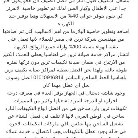
بتشغل المكييف طول النار في فصل الصيف لان الجو يكون حار
جدا علي الاطفال وكبار السن لذلك تم تطوير خاصية الانفرتر
كي تقوم بتوفر حوالي 40% من الاستهلاك وهذا توفير جيد
للكهرباء
اضافه وتطوير خاصية البلازما من اهم الاساليب التي تم اضافتها
من مهندسين شركة ترين في مصر للعملاء لانها تعمل علي
تنقية الهواء بنسبة 100% وازلة جميع الروائح الكريهه
انتشار مراكز خدمة صيانة ترين في اهناسيا يعطي للعملاء الكثير
من الارتياح في ضمان صيانة تكييفات ترين دون تركها لفتره
طويلة تالفة ولهذا نحن افضل تغطية لمراكز صيانة تكييف ترين
باهناسيا الخط الساخن المباشر 01010916814 اتصل وسوف
نحل اي عطل مهما كان
وجود شاشه ديجتال في الجهاز يوفر العناء في معرفة درجة
الحراره او الدرجة المراد تشغيلها وكثير من المميزات
تكييفات ترين بارد ساخن هي من افضل انواع التكييفات البارد
ساخن في الوطن العربي لانها لا تتلف في فصل الشتاء عن
تشغيل الساخن بيها عكس باقي ماركات التكييفات الاخره
في حالة وجود عطل بالتكييفات يجب الاتصال بـ خدمة عملاء