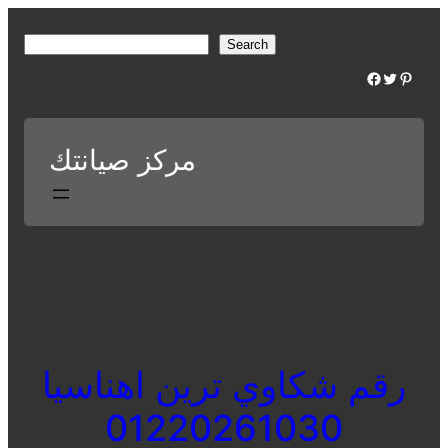
Skip
to
S
Search
content
e
Facebook
Twitter
Pinterest
a
r
c
مركز صيانتك
h
رقم شكاوي ترين اهناسيا
01220261030