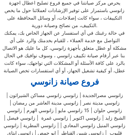
يحرص مركز صيانتنا في جميع فروع تصليح اعطال اجهزة
زانوسي باستمرار على توفير الإرشادات لعملائنا حول ما يخص
التكييفات ، سواء كانت إصلاحات، أو وسائل المحافظة على
التكييف، من نصائح وصيانة دورية.
في حالة رغبتك في أي استفسار عن الجهاز الخاص بك، يمكنك
التواصل مع خدمة العملاء ، للقيام بخدمتك والرد على أي
مشكلة أو عطل متعلق بأجهزة زانوسي، كل ما عليك هو الاتصال
بنا عبر أرقام صيانة تكييف زانوسي ، وسوف نوافيك في الحال
بالرد على كافة الأسئلة أو المشكلات التي تواجهك، سواء كانت
عطل، أو كيفية تشغيل الجهاز، أو أي استفسارات تخص الصيانة
فروع صيانة زانوسي
زانوسي مصرالجديدة | زانوسي زانوسي مساكن الشيراتون |
زانوسي مديتة نصر | زانوسي مدينة العاشر من رمضان |
زانوسي حلوان | 15 زانوسي مايو | زانوسي الهرم | زانوسي
الشيخ زايد | زانوسي اكتوبر | زانوسي غمرة | زانوسي فيصل |
زانوسي المنيل زانوسي المعادي | | زانوسي المطرية | زانوسي
قليوب | زانوسي شبين القناطر | ابو حمص | زانوسي ايتاي