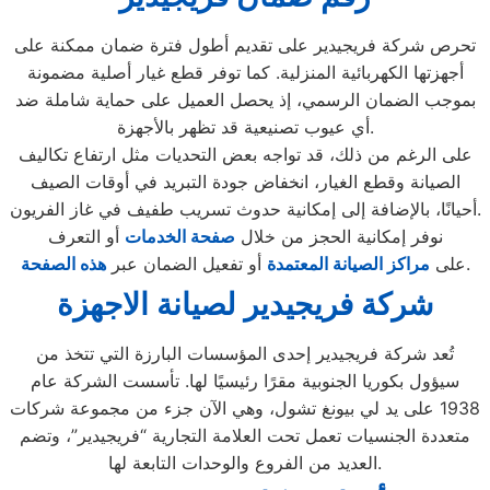
تحرص شركة فريجيدير على تقديم أطول فترة ضمان ممكنة على
أجهزتها الكهربائية المنزلية. كما توفر قطع غيار أصلية مضمونة
بموجب الضمان الرسمي، إذ يحصل العميل على حماية شاملة ضد
أي عيوب تصنيعية قد تظهر بالأجهزة.
على الرغم من ذلك، قد تواجه بعض التحديات مثل ارتفاع تكاليف
الصيانة وقطع الغيار، انخفاض جودة التبريد في أوقات الصيف
أحيانًا، بالإضافة إلى إمكانية حدوث تسريب طفيف في غاز الفريون.
نوفر إمكانية الحجز من خلال
صفحة الخدمات
أو التعرف
.
على
مراكز الصيانة المعتمدة
أو تفعيل الضمان عبر
هذه الصفحة
شركة فريجيدير لصيانة الاجهزة
تُعد شركة فريجيدير إحدى المؤسسات البارزة التي تتخذ من
سيؤول بكوريا الجنوبية مقرًا رئيسيًا لها. تأسست الشركة عام
1938 على يد لي بيونغ تشول، وهي الآن جزء من مجموعة شركات
متعددة الجنسيات تعمل تحت العلامة التجارية “فريجيدير”، وتضم
العديد من الفروع والوحدات التابعة لها.