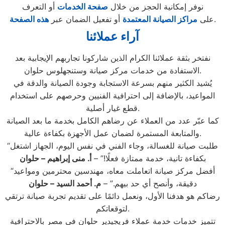
نوفر إمكانية الحجز من خلال
صفحة الخدمات
أو التعرف
.
على
مراكز الصيانة المعتمدة
أو تفعيل الضمان عبر
هذه الصفحة
آراء عملائنا
نفتخر بثقة عملائنا الكرام الذين شاركونا تجاربهم الإيجابية بعد
الاستفادة من خدمات مركز صيانة وستنجهلوس حلوان.
يُشيد الكثير منهم بسرعة الاستجابة وجودة الصيانة والدقة في
المواعيد، بالإضافة إلى احترافية الفنيين وحرصهم على استخدام
قطع غيار أصلية.
كما عبّر عدد من العملاء عن رضاهم الكامل بخدمة ما بعد الصيانة
والمتابعة المستمرة لضمان عمل الأجهزة بكفاءة عالية.
“طلبت صيانة للغسالة، وجاء الفني في نفس اليوم، الجهاز اشتغل
بكفاءة تانية، خدمة ممتازة فعلًا!” –
أ. منى إبراهيم
– حلوان
“أفضل مركز صيانة اتعاملت معاه، مهندسين محترمين ومواعيد
دقيقة، وأنصح أي حد بيهم.” –
م. أحمد السيد
– حلوان
رضاكم هو هدفنا الأول، ونعمل دائمًا على تقديم تجربة صيانة ترتقي
لتوقعاتكم.
تتميز خدمات خدمة عملاء فريجيدير حلوان في مصر بالاحترافية