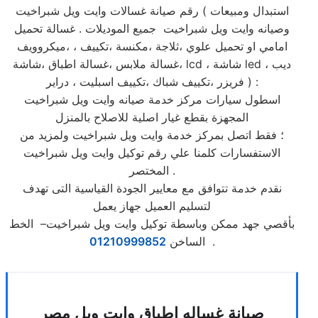
رقم صيانة غسالات وايت ويل شبراخيت ( استبدال ومبيعات
وصيانه وايت ويل شبراخيت جميع الموديلات . غسالة تحميل
امامي او تحميل علوي ،ثلاجة ،مكنسة ،تكييف ، ،ميكروويف
،غسالة ملابس ،غسالة اطباق ،شاشة lcd ، شاشة led ، ديب
فريزر ،تكييف شباك ،تكييف اسبليت ، دراير ) :
اسطول سيارات مركز خدمة صيانه وايت ويل شبراخيت
المجهزة بقطع غيار اصلية للاصلاح بالمنزل
؛ فقط اتصل بمركز خدمة وايت ويل شبراخيت ولمزيد من
الاستفسارات كلمنا علي رقم توكيل وايت ويل شبراخيت
المختصر .
نقدم خدمة تتوافق مع معايير الجودة القياسية التى تهدف
لتسليم العميل جهاز يعمل
بأقصي جهد ممكن وباسطة توكيل وايت ويل شبراخيت– الخط
.
الساخن
01210999852
صيانة غساله اطباق وايت ويل مصر