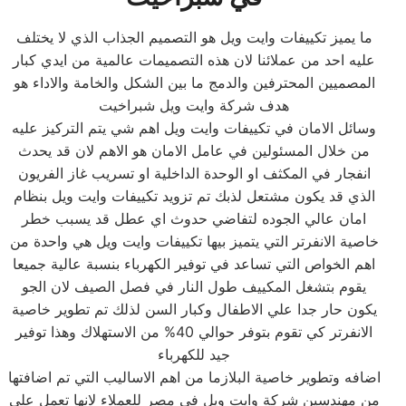
ما يميز تكييفات وايت ويل هو التصميم الجذاب الذي لا يختلف
عليه احد من عملائنا لان هذه التصميمات عالمية من ايدي كبار
المصميين المحترفين والدمج ما بين الشكل والخامة والاداء هو
هدف شركة وايت ويل شبراخيت
وسائل الامان في تكييفات وايت ويل اهم شي يتم التركيز عليه
من خلال المسئولين في عامل الامان هو الاهم لان قد يحدث
انفجار في المكثف او الوحدة الداخلية او تسريب غاز الفريون
الذي قد يكون مشتعل لذبك تم تزويد تكييفات وايت ويل بنظام
امان عالي الجوده لتفاضي حدوث اي عطل قد يسبب خطر
خاصية الانفرتر التي يتميز بيها تكييفات وايت ويل هي واحدة من
اهم الخواص التي تساعد في توفير الكهرباء بنسبة عالية جميعا
يقوم بتشغل المكييف طول النار في فصل الصيف لان الجو
يكون حار جدا علي الاطفال وكبار السن لذلك تم تطوير خاصية
الانفرتر كي تقوم بتوفر حوالي 40% من الاستهلاك وهذا توفير
جيد للكهرباء
اضافه وتطوير خاصية البلازما من اهم الاساليب التي تم اضافتها
من مهندسين شركة وايت ويل في مصر للعملاء لانها تعمل علي