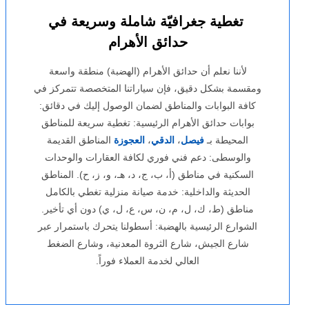
تغطية جغرافيّة شاملة وسريعة في
حدائق الأهرام
لأننا نعلم أن حدائق الأهرام (الهضبة) منطقة واسعة
ومقسمة بشكل دقيق، فإن سياراتنا المتخصصة تتمركز في
كافة البوابات والمناطق لضمان الوصول إليك في دقائق:
بوابات حدائق الأهرام الرئيسية: تغطية سريعة للمناطق
المحيطة بـ
فيصل
،
الدقي
،
العجوزة
المناطق القديمة
والوسطى: دعم فني فوري لكافة العقارات والوحدات
السكنية في مناطق (أ، ب، ج، د، هـ، و، ز، ح). المناطق
الحديثة والداخلية: خدمة صيانة منزلية تغطي بالكامل
مناطق (ط، ك، ل، م، ن، س، ع، ل، ي) دون أي تأخير.
الشوارع الرئيسية بالهضبة: أسطولنا يتحرك باستمرار عبر
شارع الجيش، شارع الثروة المعدنية، وشارع الضغط
العالي لخدمة العملاء فوراً.