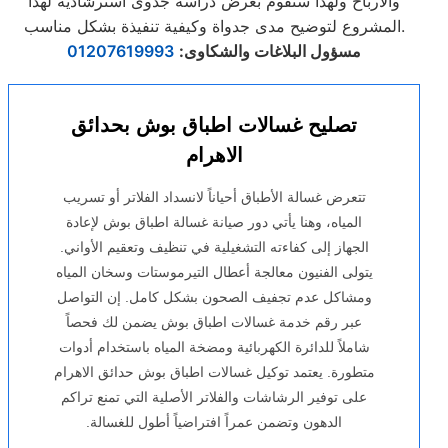
والارباح ولهذا سنقوم بعرض دراسة جدوى استرشادية لهذا
المشروع لتوضيح مدى جدواة وكيفية تنفيذة بشكل مناسب.
مسؤول البلاغات والشكاوى
:
01207619993
تصليح غسالات اطباق بوش بحدائق
الاهرام
تتعرض غسالة الأطباق أحياناً لانسداد الفلاتر أو تسريب
المياه، وهنا يأتي دور صيانة غسالة اطباق بوش لإعادة
الجهاز إلى كفاءته التشغيلية في تنظيف وتعقيم الأواني.
يتولى الفنيون معالجة أعطال التيرموستات وسخان المياه
ومشاكل عدم تجفيف الصحون بشكل كامل. إن التواصل
عبر رقم خدمة غسالات اطباق بوش يضمن لك فحصاً
شاملاً للدائرة الكهربائية ومضخة المياه باستخدام أدوات
متطورة. يعتمد توكيل غسالات اطباق بوش حدائق الاهرام
على توفير الرشاشات والفلاتر الأصلية التي تمنع تراكم
الدهون وتضمن عمراً افتراضياً أطول للغسالة.