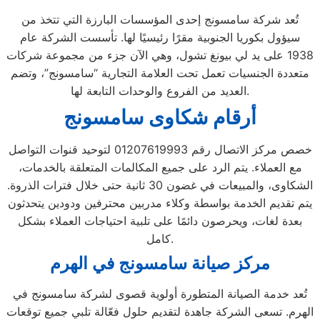
تُعد شركة سامسونج إحدى المؤسسات البارزة التي تتخذ من
سيؤول بكوريا الجنوبية مقرًا رئيسيًا لها. تأسست الشركة عام
1938 على يد لي بيونغ تشول، وهي الآن جزء من مجموعة شركات
متعددة الجنسيات تعمل تحت العلامة التجارية “سامسونج”، وتضم
العديد من الفروع والوحدات التابعة لها.
أرقام شكاوى سامسونج
خصص مركز الاتصال رقم 01207619993 لتوحيد قنوات التواصل
مع العملاء. يتم الرد على جميع المكالمات المتعلقة بالخدمات،
الشكاوى، والمبيعات في غضون 30 ثانية حتى خلال فترات الذروة.
يتم تقديم الخدمة بواسطة وكلاء مدربين محترفين ودودين يتحدثون
بعدة لغات، ويحرصون دائمًا على تلبية احتياجات العملاء بشكل
كامل.
مركز صيانة سامسونج في الهرم
تُعد خدمة الصيانة المتطورة أولوية قصوى لشركة سامسونج في
الهرم. تسعى الشركة جاهدة لتقديم حلول فعّالة تلبي جميع توقعات