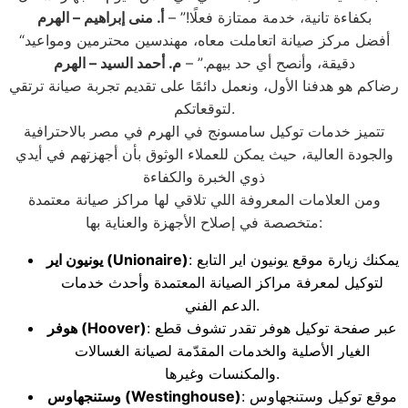
بكفاءة تانية، خدمة ممتازة فعلًا!” –
أ. منى إبراهيم
– الهرم
“أفضل مركز صيانة اتعاملت معاه، مهندسين محترمين ومواعيد
دقيقة، وأنصح أي حد بيهم.” –
م. أحمد السيد
– الهرم
رضاكم هو هدفنا الأول، ونعمل دائمًا على تقديم تجربة صيانة ترتقي
لتوقعاتكم.
تتميز خدمات توكيل سامسونج في الهرم في مصر بالاحترافية
والجودة العالية، حيث يمكن للعملاء الوثوق بأن أجهزتهم في أيدي
ذوي الخبرة والكفاءة
ومن العلامات المعروفة اللي تلاقي لها مراكز صيانة معتمدة
متخصصة في إصلاح الأجهزة والعناية بها:
: يمكنك زيارة موقع يونيون اير التابع
(Unionaire)
يونيون اير
لتوكيل لمعرفة مراكز الصيانة المعتمدة وأحدث خدمات
الدعم الفني.
: عبر صفحة توكيل هوفر تقدر تشوف قطع
(Hoover)
هوفر
الغيار الأصلية والخدمات المقدّمة لصيانة الغسالات
والمكنسات وغيرها.
: موقع توكيل وستنجهاوس
(Westinghouse)
وستنجهاوس