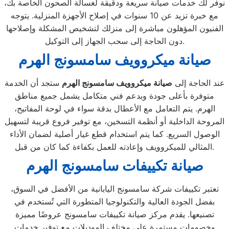
نوفر لك خدمات صيانة سريعة ودقيقة لغسالة الصحون الخاصة بك،
مع خبرة تزيد عن 10 سنوات في إصلاح الأجهزة المنزلية. يتوجه
الفنيون المؤهلون مباشرة إلى منزلك لتشخيص المشكلة وإصلاحها
دون الحاجة إلى سحب الجهاز إلى التوكيل.
صيانة ميكروويف سامسونج الهرم
عند الحاجة إلى
صيانة ميكروويف سامسونج الهرم
ستجد أن الخدمة
متوفرة بأعلى جودة وبدعم فني متكامل يشمل جميع مناطق
الهرم. يتم التعامل مع الأعطال بدقة سواء في لوحة المفاتيح،
المروحة الداخلية أو أنظمة التسخين، مع توفير فروع قريبة لتسهيل
الوصول السريع. كما يتم استخدام قطع غيار أصلية لضمان الأداء
المثالي للميكروويف وإعادته للعمل بكفاءة كما كان من قبل.
صيانة تكييفات سامسونج الهرم
تعتبر تكييفات شركة سامسونج اليابانية من الأفضل في السوق،
بفضل الجودة العالية والتكنولوجيا المتطورة التي تُستخدم في
تصنيعها. يقدم مركز صيانة تكييفات سامسونج عروضًا مميزة
وخصومات مستمرة على مختلف الموديلات مع توفير خدمات