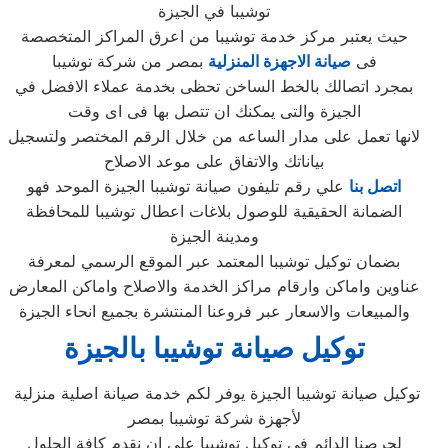
توشيبا في الجيزة
حيث يعتبر مركز خدمة توشيبا من اعرق المراكز المتخصصة
فى
صيانة الاجهزة المنزلية
بمصر من شركة توشيبا
بمجرد اتصالك بالخط الساخن تحظى بخدمة عملاء الافضل في
الجيزة والتى يمكنك ان تتصل بها فى اى وقت
لانها تعمل على مدار الساعه من خلال الرقم المختصر ولتسجيل
بياناتك والاتفاق على موعد الاصلاح
اتصل بنا
علي رقم تليفون صيانة توشيبا الجيزة الموحد فهو
الضمانة الحقيقية للوصول بلاغات اعطال توشيبا للمحافظة
ومدينة الجيزة
بضمان توكيل توشيبا المعتمد عبر الموقع الرسمي لمعرفة
عناوين واماكن وارقام مراكز الخدمة والاصلاح واماكن المعارض
والمبيعات والاسعار عبر فروعنا المنتشرة بجميع انحاء الجيزة
توكيل صيانة توشيبا بالجيزة
توكيل صيانة توشيبا الجيزة يوفر لكم خدمة صيانة اصلية منزلية
لأجهزة شركة توشيبا بمصر
لحرصنا الدائم في توكيل توشيبا على ان نقدم كافة الحلول