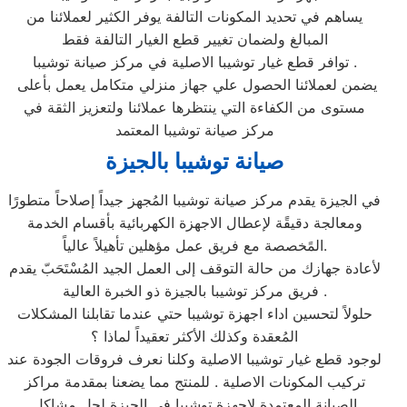
يساهم في تحديد المكونات التالفة يوفر الكثير لعملائنا من
المبالغ ولضمان تغيير قطع الغيار التالفة فقط
توافر قطع غيار توشيبا الاصلية في مركز صيانة توشيبا .
يضمن لعملائنا الحصول علي جهاز منزلي متكامل يعمل بأعلى
مستوى من الكفاءة التي ينتظرها عملائنا ولتعزيز الثقة في
مركز صيانة توشيبا المعتمد
صيانة توشيبا بالجيزة
في الجيزة يقدم مركز صيانة توشيبا المُجهز جيداً إصلاحاً متطورًا
ومعالجة دقيقًة لإعطال الاجهزة الكهربائية بأقسام الخدمة
المًخصصة مع فريق عمل مؤهلين تأهيلاً عالياً.
لأعادة جهازك من حالة التوقف إلى العمل الجيد المُسْتَحَبّ يقدم
فريق مركز توشيبا بالجيزة ذو الخبرة العالية .
حلولاً لتحسين اداء اجهزة توشيبا حتي عندما تقابلنا المشكلات
المُعقدة وكذلك الأكثر تعقيداً لماذا ؟
لوجود قطع غيار توشيبا الاصلية وكلنا نعرف فروقات الجودة عند
تركيب المكونات الاصلية . للمنتج مما يضعنا بمقدمة مراكز
الصيانة المعتمدة لاجهزة توشيبا في الجيزة لحل مشاكل