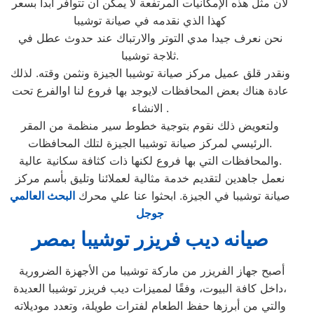
لأن مثل هذه الإمكانيات المرتفعة لا يمكن أن تتوافر أبداً بسعر
كهذا الذي نقدمه في صيانة توشيبا
نحن نعرف جيدا مدي التوتر والارتباك عند حدوث عطل في
ثلاجة توشيبا.
ونقدر قلق عميل مركز صيانة توشيبا الجيزة ونثمن وقته. لذلك
عادة هناك بعض المحافظات لايوجد بها فروع لنا اوالفرع تحت
الانشاء .
ولتعويض ذلك نقوم بتوجية خطوط سير منظمة من المقر
الرئيسي لمركز صيانة توشيبا الجيزة لتلك المحافظات.
والمحافظات التي بها فروع لكنها ذات كثافة سكانية عالية.
نعمل جاهدين لتقديم خدمة مثالية لعملائنا وتليق بأسم مركز
صيانة توشيبا في الجيزة. ابحثوا عنا علي محرك
البحث العالمي
جوجل
صيانه ديب فريزر توشيبا بمصر
أصبح جهاز الفريزر من ماركة توشيبا من الأجهزة الضرورية
داخل كافة البيوت، وفقًا لمميزات ديب فريزر توشيبا العديدة،
والتي من أبرزها حفظ الطعام لفترات طويلة، وتعدد موديلاته