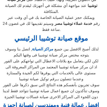
توشيبا
عند مواجهة أي مشكلة في أجهزتك ليقدم لك الصيانة
المتكافئة.
ويمكنك حجز عملية الصيانة الخاصة بك في أي وقت عبر
رقم
خدمة عملاء توشيبا مصر
وسيتم تقديمها لك في غضون 24
ساعة فقط.
موقع صيانة توشيبا الرئيسي
لذلك أصبح الافضل بين جميع
مراكز الصيانة
, اتصل بنا وسوف
يتوجه مختص مركز صيانة توشيبا فى وقتها اليكم
لكن لكي يتعامل مع بلاغات الاعطال التي تواجهكم على الفور
اذ ان مركز صيانة توشيبا المعتمد من المراكز المعروفة الى
مستوى عالى بالخدمات التي يوفرها لكم الجيدة والممتازة
وعندما تتصلون بـرقم توكيل صيانة توشيبا
سوف تجربون بأنفسكم هذه النتائج التي سبق ذكرها على الفور
وسوف تتأكدون ان جميع اعمال صيانة توشيبا تتواجد فقط لدينا
دون اللجوء الى المراكز الاخرى صيانة غسالات توشيبا الجيزة
افضل عمالة فنية ومهندسين لصيانة اجهزة