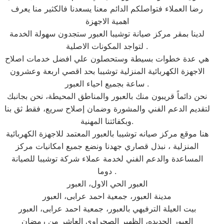
رضا العملاء فتواصلكم الدائم معنا يسعدنا فالكثير منا يعرف
اهمية الاجهزة
لدينا بمقر مركز صيانة توشيبا العبور ستجدون سهولة الخدمة
لتواجد المكونات الاصلية .
هي عدة خطوات بسيطة وستحصلون علي افضل خدمات اصلاح
الاجهزة الكهربائية المنزلية توشيبا بحد اقصي اربعة وعشرون
ساعة بجميع احياء العبور .
نحن دائماً قريبون منك بالعبور والمناطق المحيطة، نحن بجانبك
لتقديم الدعم الفني والمشورة وضمان إصلاح سريع، فقط ثق بنا
وبكفائتنا المهنية.
هنا موقع مركز صيانه توشيبا بالعبور المعتمد للاجهزة الكهربائية
المنزلية ، نبذل قصاري جهدنا ونضع جميع امكانيات مركز
المساعدة والدعم الفني لخدمة عملاء شركة توشيبا للصيانة
دوما .
العبور الحي الاول، العبور
مدينة العبور، جمعية احمد عرابى، العبور
بيت العيلة الترفيهي بالعبور، جمعية احمد عرابى، العبور
العبور الجديده، الظهير الصحراوى العاشر من رمضان