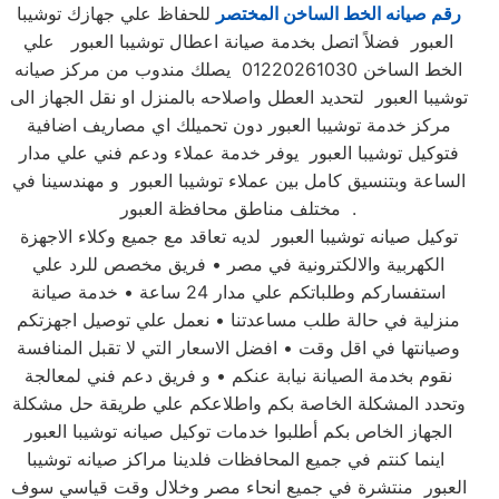
رقم صيانه الخط الساخن المختصر
للحفاظ علي جهازك توشيبا
العبور فضلاً اتصل بخدمة صيانة اعطال توشيبا العبور علي
الخط الساخن 01220261030 يصلك مندوب من مركز صيانه
توشيبا العبور لتحديد العطل واصلاحه بالمنزل او نقل الجهاز الى
مركز خدمة توشيبا العبور دون تحميلك اي مصاريف اضافية
فتوكيل توشيبا العبور يوفر خدمة عملاء ودعم فني علي مدار
الساعة وبتنسيق كامل بين عملاء توشيبا العبور و مهندسينا في
مختلف مناطق محافظة العبور .
توكيل صيانه توشيبا العبور لديه تعاقد مع جميع وكلاء الاجهزة
الكهربية والالكترونية في مصر • فريق مخصص للرد علي
استفساركم وطلباتكم علي مدار 24 ساعة • خدمة صيانة
منزلية في حالة طلب مساعدتنا • نعمل علي توصيل اجهزتكم
وصيانتها في اقل وقت • افضل الاسعار التي لا تقبل المنافسة
نقوم بخدمة الصيانة نيابة عنكم • و فريق دعم فني لمعالجة
وتحدد المشكلة الخاصة بكم واطلاعكم علي طريقة حل مشكلة
الجهاز الخاص بكم أطلبوا خدمات توكيل صيانه توشيبا العبور
اينما كنتم في جميع المحافظات فلدينا مراكز صيانه توشيبا
العبور منتشرة في جميع انحاء مصر وخلال وقت قياسي سوف