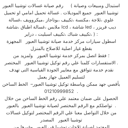
رقم صيانة غسالات توشيبا العبور ( استبدال ومبيعات وصيانة
توشيبا العبور جميع الموديلات . غسالة تحميل امامي او تحميل
علوي ،ثلاجة ،مكنسة ،تكييف ،بوتاجاز ،ميكروويف ،غسالة
ملابس ،غسالة اطباق ،شاشة lcd ، شاشة led ، ديب فريزر
،تكييف شباك ،تكييف اسبليت ، دراير ) :
اسطول سيارات مركز خدمة صيانة توشيبا العبور المجهزة
بقطع غيار اصلية للاصلاح بالمنزل
؛ فقط اتصل بمركز خدمة توشيبا العبور ولمزيد من
الاستفسارات كلمنا علي رقم توكيل توشيبا العبور المختصر .
نقدم خدمة تتوافق مع معايير الجودة القياسية التى تهدف
لتسليم العميل جهاز يعمل
بأقصي جهد ممكن وباسطة توكيل توشيبا العبور– الخط الساخن
01210999852 .
الحصول على ضمان معتمد علي رقم الخط الساخن من خلال
تواصلكم مع الرقم المختصر لصيانة توشيبا العبور بالعبور .
من خلال التواصل معنا علي الرقم المختصر لتوكيل غسالات
توشيبا العبور المصدر
المعتمد لصيانة ثلاجات توشيبا فى العبور وغيرها من