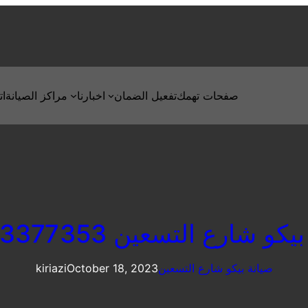
صفحات تهمك
تفعيل الضمان
اخبارنا
مراكز الصيانة
ات
كو شارع التسعين 01283377353
صيانة بيكو شارع التسعين
October 18, 2023
kiriazi