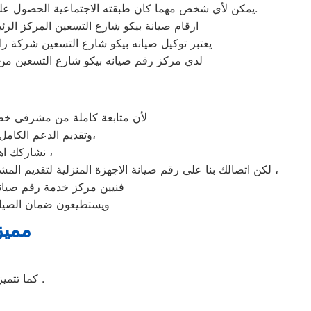
يمكن لأي شخص مهما كان طبقته الاجتماعية الحصول علي كافة الخدمات وأعمال التصليح التي يُقدمها توكيل ميكروويف بيكو المُدعمة بباقات من الخصومات والعروض التي ليس لها مثيل.
ارقام صيانة بيكو شارع التسعين المركز الر
يعتبر توكيل صيانه بيكو شارع التسعين شركة ر
لدي مركز رقم صيانه بيكو شارع التسعين من 
لأن متابعة كاملة من مشرفى خطو
وتقديم الدعم الكامل لخدمة ما بعد البيع. دعم فنى شامل على مدار اليوم من خدمة عملاء بيكو فى شارع التسعين،
نشاركك اهتمامك ونقدر مدى الارتباك فى حالة حدوث خلل او عطل فى ايا من اجهزتنا المنزلية ،
لكن اتصالك بنا على رقم صيانة الاجهزة المنزلية لتقديم المشورة القنية ومساعدتك فى انهاء مشكلة طارئة او عطل بسيط هو امر نقدره تمام ونقدم لك الحلول الممكنة والمساعدة قدر المستطاع ،
فنيين مركز خدمة رقم صيانه 
ويستطيعون ضمان الصيانة
مميز
كما تتميز غسالة ملابس بيكو بسهولة التنظيف وبها خاصة التنظيف الذاتي للحله بعد الغسيل .