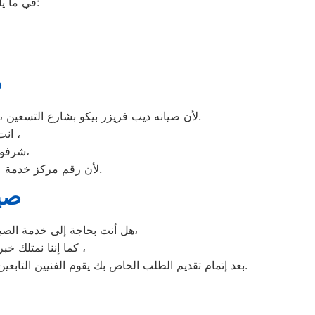
في ما يلي جمعنا لك أرقام صيانة الغسالة الأوتوماتيك لأشهر الماركات في شارع التسعين:
ص
لأن صيانه ديب فريزر بيكو بشارع التسعين ، الديب فريزر بيكو غني عن التعريف فائق الجودة دائما ما تبهرنا بموديلات فريدة و مختلفة التقنية عن مثيلاتها انها بيكو.
انت الان تتعامل مع خبراء من مركز صيانه بيكو للديب فريزر في شارع التسعين ،
و بصيانة الفورية،
شرفونا
لأن رقم مركز خدمة عملاء بيكو للديب فريزر بجميع المحافظات اتصلوا الان مركز صيانه بيكو شارع التسعين مباشرة.
صيا
هل أنت بحاجة إلى خدمة الصيانة الفورية لغسالة الأطباق بيكو شارع التسعين لديك؟ نحن نمنحك خدمة الصيانة الفورية التي ترغب بها،
كما إننا نمتلك خبرة أكثر من 10 سنوات في خدمات إصلاحات كافة أنواع غسالات الأطباق بيكو شارع التسعين ،
بعد إتمام تقديم الطلب الخاص بك يقوم الفنيين التابعين لـ غسالات الاطباق بيكو شارع التسعين ، بعمل معاينة بالمنزل لتحديد العطل، ثم القيام بإصلاحه دون سحب الجهاز إلى التوكيل.