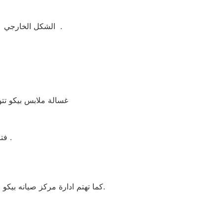
الشكل الخارجي لغسالة ملابس بيكو جيد ومتوفر منها اكثر من لون مثل ابيض واسود وسيلفر لتناسب الجميع .
غسالة ملابس بيكو تتو
فترة الضمان غسالة ملابس بيكو 5 سنوات شامل بضمان شركة العربي جروب .
كما تهتم ادارة مركز صيانه بيكو بشارع التسعين بأنتقاء امهر شارع التسعين و الفنيين للعمل علي تقديم خدمة تليق بعملائنا بشارع التسعين.