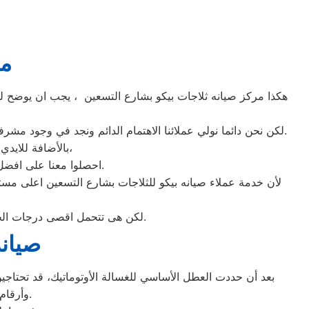
مر
هكذا مركز صيانه ثلاجات بيكو بشارع التسعين ، يجب ان يوضح لمس
لكن نحن دائما نولي عملائنا الاهتمام الدائم ونجد في وجود مشرفي مراقبة الجودة الاختيار الامثل لخروج اجهزة الثلاجات سواء من مركز الصيانه لثلاجات بيكو المعتمد بشارع التسعين او من منزل العميل.
بالأضافة للايدي المدربة صاحبة الخبرة في كافة اعطال ثلاجات بيكو بجميع موديلاتها القديم منها والحديث،
احصلوا معنا على افضل خدمة للثلاجات في شارع التسعين من خلال رقم مركز صيانه بيكو المعتمد في شارع التسعين.
لأن خدمة عملاء صيانه بيكو للثلاجات بشارع التسعين اعلى مس
لكن هى تتحمل اقصى درجات الحرارة الصيف تعمل فى اسواء الظروف باستمرارية فى التشغيل المتواصل حيث لا يضاهيها اى ثلاجات اخر.
صيانة
بعد أن حددت العطل الأساسي للغسالة الأوتوماتيك، قد تحتاجين 
وأرقام التليفونات الوهمية لشركات صيانة غير معروفة، ما قد يعرضك لعمليات النصب.