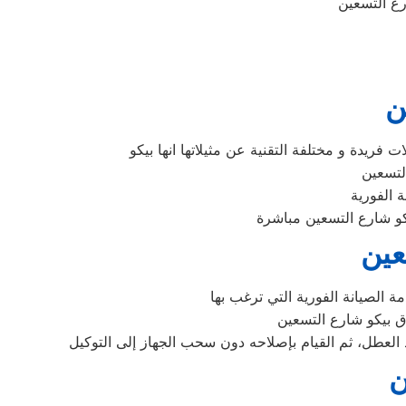
ن
عين
ن