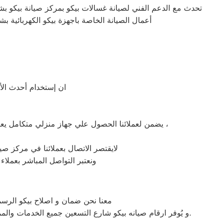
تحدث مع الدعم الفني لصيانة غسالات بيكو بمركز صيانة بيكو بشار
أعمال الصيانة الخاصة باجهزة بيكو الكهربائية بش
ان إستخدام أحدث الأج
يضمن لعملائنا الحصول علي جهاز منزلي متكامل يعمل بأعلى مستوى من الكفاءة التي ينتظرها عملائنا ولتعزيز الثقة في مركز صيانة بيكو شارع التسعين المعتمد بشارع التسعين ،
لايقتصر الاتصال بعملائنا في مركز صيا
ونعتبر التواصل المباشر بعملاء
معنا نحن ضمان و اصلاح بيكو الرسمي
و يُوفر ارقام صيانه بيكو شارع التسعين جميع الخدمات والمميزات التي تُساهم في تحقيق راحة وأمان العملاء من خلال تخفيض أسعار تلك الخدمات والبُعد التام عن التكاليف المالية باهظة الثمن.