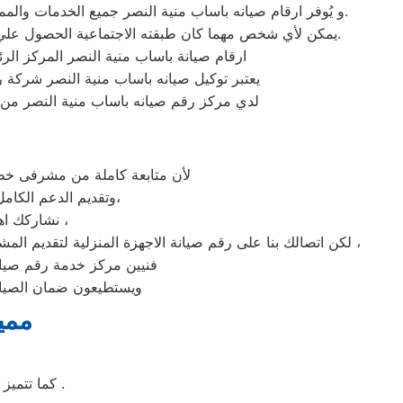
و يُوفر ارقام صيانه باساب منية النصر جميع الخدمات والمميزات التي تُساهم في تحقيق راحة وأمان العملاء من خلال تخفيض أسعار تلك الخدمات والبُعد التام عن التكاليف المالية باهظة الثمن.
يمكن لأي شخص مهما كان طبقته الاجتماعية الحصول علي كافة الخدمات وأعمال التصليح التي يُقدمها توكيل ميكروويف باساب المُدعمة بباقات من الخصومات والعروض التي ليس لها مثيل.
ارقام صيانة باساب منية النصر المركز ال
يعتبر توكيل صيانه باساب منية النصر شركة ر
لدي مركز رقم صيانه باساب منية النصر من ه
لأن متابعة كاملة من مشرفى خطو
وتقديم الدعم الكامل لخدمة ما بعد البيع. دعم فنى شامل على مدار اليوم من خدمة عملاء باساب فى منية النصر،
نشاركك اهتمامك ونقدر مدى الارتباك فى حالة حدوث خلل او عطل فى ايا من اجهزتنا المنزلية ،
لكن اتصالك بنا على رقم صيانة الاجهزة المنزلية لتقديم المشورة القنية ومساعدتك فى انهاء مشكلة طارئة او عطل بسيط هو امر نقدره تمام ونقدم لك الحلول الممكنة والمساعدة قدر المستطاع ،
فنيين مركز خدمة رقم صيانه
ويستطيعون ضمان الصيانة
ممي
كما تتميز غسالة ملابس باساب بسهولة التنظيف وبها خاصة التنظيف الذاتي للحله بعد الغسيل .