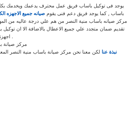
يوجد فى توكيل باساب فريق عمل محترف يدعمك ويخدمك بكافه ا
باساب , كما يوجد فريق دعم فنى يقوم
صيانه جميع الاجهزه الكه
مركز صيانه باساب منية النصر من هم علي درجة عاليه من المهار
تقديم ضمان متجدد علي جميع الاعطال بالاضافة الا ان توكيل
اجهزتكم في امان وسوف تحصل علي صيانه وتغير لاي من قطع الغيار عند الضرورة .
مركز صيانة ب
نبذة عنا
لكن معنا نحن مركز صيانة باساب منية النصر المع