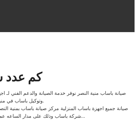
كم عدد س
صيانة باساب منية النصر نوفر خدمة الصيانة والدعم الفني لـ
وتوكيل باساب في منية النصر والصيانة منزلية ولا يستلزم نقل الجهاز من المنزل الا في حالات نادرة او اعطال كبيرة.
صيانة جميع اجهزة باساب المنزلية مركز صيانة باساب بمنية النص
شركة باساب وذلك على مدار الساعه عملاؤنا الكرام نحن فى توكيل باساب المعتمد بمنية النصر اتصل بنا على الخط الساخن لصيانة غسالات باساب اتصل بنا…