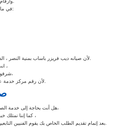
وأرقام التليفونات الوهمية لشركات صيانة غير معروفة، ما قد يعرضك لعمليات النصب.
في ما يلي جمعنا لك أرقام صيانة الغسالة الأوتوماتيك لأشهر الماركات في منية النصر:
لأن صيانه ديب فريزر باساب بمنية النصر ، الديب فريزر باساب غني عن التعريف فائق الجودة دائما ما تبهرنا بموديلات فريدة و مختلفة التقنية عن مثيلاتها انها باساب.
انت الان تتعامل مع خبراء من مركز صيانه باساب للديب فريزر في منية النصر ،
و بصيانة الفورية،
شرفونا
لأن رقم مركز خدمة عملاء باساب للديب فريزر بجميع المحافظات اتصلوا الان مركز صيانه باساب منية النصر مباشرة.
صي
هل أنت بحاجة إلى خدمة الصيانة الفورية لغسالة الأطباق باساب منية النصر لديك؟ نحن نمنحك خدمة الصيانة الفورية التي ترغب بها،
كما إننا نمتلك خبرة أكثر من 10 سنوات في خدمات إصلاحات كافة أنواع غسالات الأطباق باساب منية النصر ،
بعد إتمام تقديم الطلب الخاص بك يقوم الفنيين التابعين لـ غسالات الاطباق باساب منية النصر ، بعمل معاينة بالمنزل لتحديد العطل، ثم القيام بإصلاحه دون سحب الجهاز إلى التوكيل.