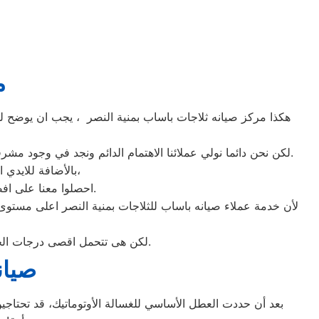
م
هكذا مركز صيانه ثلاجات باساب بمنية النصر ، يجب ان يوضح لمس
لكن نحن دائما نولي عملائنا الاهتمام الدائم ونجد في وجود مشرفي مراقبة الجودة الاختيار الامثل لخروج اجهزة الثلاجات سواء من مركز الصيانه لثلاجات باساب المعتمد بمنية النصر او من منزل العميل.
بالأضافة للايدي المدربة صاحبة الخبرة في كافة اعطال ثلاجات باساب بجميع موديلاتها القديم منها والحديث،
احصلوا معنا على افضل خدمة للثلاجات في منية النصر من خلال رقم مركز صيانه باساب المعتمد في منية النصر.
لأن خدمة عملاء صيانه باساب للثلاجات بمنية النصر اعلى مستو
لكن هى تتحمل اقصى درجات الحرارة الصيف تعمل فى اسواء الظروف باستمرارية فى التشغيل المتواصل حيث لا يضاهيها اى ثلاجات اخر.
صيان
بعد أن حددت العطل الأساسي للغسالة الأوتوماتيك، قد تحتاجين 