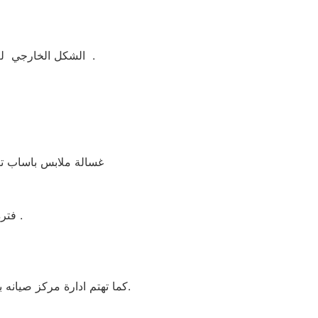
الشكل الخارجي لغسالة ملابس باساب جيد ومتوفر منها اكثر من لون مثل ابيض واسود وسيلفر لتناسب الجميع .
غسالة ملابس باساب تتو
فترة الضمان غسالة ملابس باساب 5 سنوات شامل بضمان شركة العربي جروب .
كما تهتم ادارة مركز صيانه باساب بمنية النصر بأنتقاء امهر منية النصر و الفنيين للعمل علي تقديم خدمة تليق بعملائنا بمنية النصر.