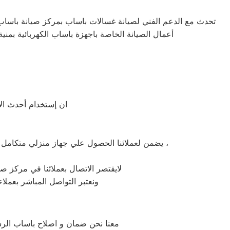
تحدث مع الدعم الفني لصيانة غسالات باساب بمركز صيانة باساب بم
أعمال الصيانة الخاصة باجهزة باساب الكهربائية بمن
ان إستخدام أحدث الأ
يضمن لعملائنا الحصول علي جهاز منزلي متكامل يعمل بأعلى مستوى من الكفاءة التي ينتظرها عملائنا ولتعزيز الثقة في مركز صيانة باساب منية النصر المعتمد بمنية النصر ،
لايقتصر الاتصال بعملائنا في مركز صي
ونعتبر التواصل المباشر بعملا
معنا نحن ضمان و اصلاح باساب الرسم