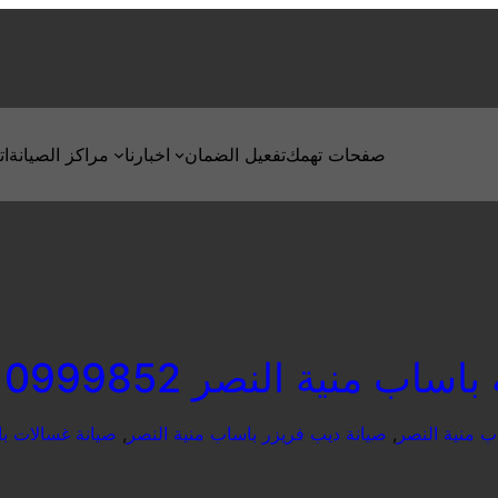
صفحات تهمك
تفعيل الضمان
اخبارنا
مراكز الصيانة
ات
ساب منية النصر 01210999852
ب منية النصر
, 
صيانة ديب فريزر باساب منية النصر
, 
صيانة غسالات با