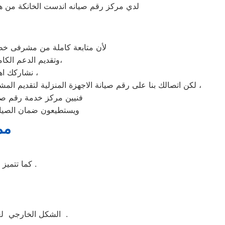
لدي مركز رقم صيانه اندست الخانكة من هم
لأن متابعة كاملة من مشرفى خطو
وتقديم الدعم الكامل لخدمة ما بعد البيع. دعم فنى شامل على مدار اليوم من خدمة عملاء اندست فى الخانكة،
نشاركك اهتمامك ونقدر مدى الارتباك فى حالة حدوث خلل او عطل فى ايا من اجهزتنا المنزلية ،
لكن اتصالك بنا على رقم صيانة الاجهزة المنزلية لتقديم المشورة القنية ومساعدتك فى انهاء مشكلة طارئة او عطل بسيط هو امر نقدره تمام ونقدم لك الحلول الممكنة والمساعدة قدر المستطاع ،
فنيين مركز خدمة رقم صيان
ويستطيعون ضمان الصيانة
مم
كما تتميز غسالة ملابس اندست بسهولة التنظيف وبها خاصة التنظيف الذاتي للحله بعد الغسيل .
الشكل الخارجي لغسالة ملابس اندست جيد ومتوفر منها اكثر من لون مثل ابيض واسود وسيلفر لتناسب الجميع .