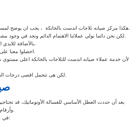
هكذا مركز صيانه ثلاجات اندست بالخانكة ، يجب ان يوضح لمستخدمى ثلاجات اندست بالخانكة ان كلنا يعلم مدى اهمية الثلاجة بالمنزل ونحن لا ندخر جهدا كي نلبي جميع طلبات الصيانه لثلاجات اندست.
لكن نحن دائما نولي عملائنا الاهتمام الدائم ونجد في وجود مشرفي مراقبة الجودة الاختيار الامثل لخروج اجهزة الثلاجات سواء من مركز الصيانه لثلاجات اندست المعتمد بالخانكة او من منزل العميل.
بالأضافة للايدي المدربة صاحبة الخبرة في كافة اعطال ثلاجات اندست بجميع موديلاتها القديم منها والحديث،
احصلوا معنا على افضل خدمة للثلاجات في الخانكة من خلال رقم مركز صيانه اندست المعتمد في الخانكة.
لأن خدمة عملاء صيانه اندست للثلاجات بالخانكة اعلى مستوى 
لكن هى تتحمل اقصى درجات الحرارة الصيف تعمل فى اسواء الظروف باستمرارية فى التشغيل المتواصل حيث لا يضاهيها اى ثلاجات اخر.
صيا
بعد أن حددت العطل الأساسي للغسالة الأوتوماتيك، قد تحتاجين 
وأرقام التليفونات الوهمية لشركات صيانة غير معروفة، ما قد يعرضك لعمليات النصب.
في ما يلي جمعنا لك أرقام صيانة الغسالة الأوتوماتيك لأشهر الماركات في الخانكة: