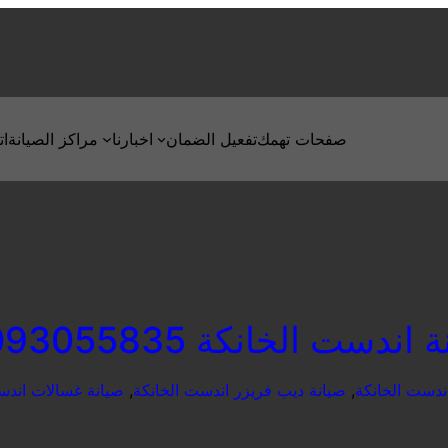
صفحات تهمك
تفعيل الضمان
اخبارنا
مراكز الصيانة
ات
اندست الخانكة 01093055835
ندست الخانكة
, 
صيانة ديب فريزر اندست الخانكة
, 
صيانة غسالات اندس