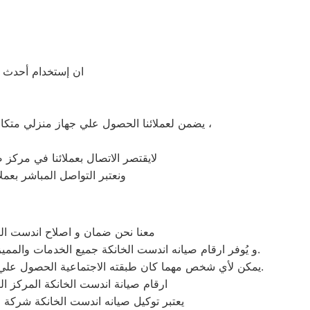
ان إستخدام أحدث ال
يضمن لعملائنا الحصول علي جهاز منزلي متكامل يعمل بأعلى مستوى من الكفاءة التي ينتظرها عملائنا ولتعزيز الثقة في مركز صيانة اندست الخانكة المعتمد بالخانكة ،
لايقتصر الاتصال بعملائنا في مركز ص
ونعتبر التواصل المباشر بعمل
معنا نحن ضمان و اصلاح اندست الرس
و يُوفر ارقام صيانه اندست الخانكة جميع الخدمات والمميزات التي تُساهم في تحقيق راحة وأمان العملاء من خلال تخفيض أسعار تلك الخدمات والبُعد التام عن التكاليف المالية باهظة الثمن.
يمكن لأي شخص مهما كان طبقته الاجتماعية الحصول علي كافة الخدمات وأعمال التصليح التي يُقدمها توكيل ميكروويف اندست المُدعمة بباقات من الخصومات والعروض التي ليس لها مثيل.
ارقام صيانة اندست الخانكة المركز ا
يعتبر توكيل صيانه اندست الخانكة شركة 