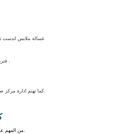
غسالة ملابس اندست تتو
فترة الضمان غسالة ملابس اندست 5 سنوات شامل بضمان شركة العربي جروب .
كما تهتم ادارة مركز صيانه اندست بالخانكة بأنتقاء امهر الخانكة و الفنيين للعمل علي تقديم خدمة تليق بعملائنا بالخانكة.
ك
من المهم عند عمل دورة الغسيل تحميل الغسالة بالمنسوجات المتقاربة والالوان ايضا.