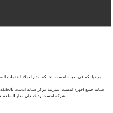
مرحبا بكم في صيانة اندست الخانكة نقدم لعملائنا خدمات الص
صيانة جميع اجهزة اندست المنزلية مركز صيانة اندست بالخانكة 
شركة اندست وذلك على مدار الساعه عملاؤنا الكرام نحن فى توكيل اندست المعتمد بالخانكة اتصل بنا على الخط الساخن لصيانة غسالات اندست اتصل بنا…