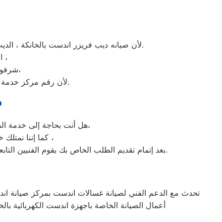
لأن صيانه ديب فريزر اندست بالخانكة ، الديب فريزر اندست غني عن التعريف فائق الجودة دائما ما تبهرنا بموديلات فريدة و مختلفة التقنية عن مثيلاتها انها اندست.
انت الان تتعامل مع خبراء من مركز صيانه اندست للديب فريزر في الخانكة ،
و بصيانة الفورية،
شرفونا
لأن رقم مركز خدمة عملاء اندست للديب فريزر بجميع المحافظات اتصلوا الان مركز صيانه اندست الخانكة مباشرة.
ص
هل أنت بحاجة إلى خدمة الصيانة الفورية لغسالة الأطباق اندست الخانكة لديك؟ نحن نمنحك خدمة الصيانة الفورية التي ترغب بها،
كما إننا نمتلك خبرة أكثر من 10 سنوات في خدمات إصلاحات كافة أنواع غسالات الأطباق اندست الخانكة ،
بعد إتمام تقديم الطلب الخاص بك يقوم الفنيين التابعين لـ غسالات الاطباق اندست الخانكة ، بعمل معاينة بالمنزل لتحديد العطل، ثم القيام بإصلاحه دون سحب الجهاز إلى التوكيل.
تحدث مع الدعم الفني لصيانة غسالات اندست بمركز صيانة اندست
أعمال الصيانة الخاصة باجهزة اندست الكهربائية با