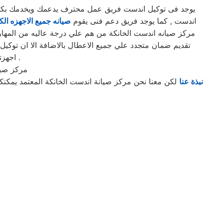
يوجد فى توكيل اندست فريق عمل محترف يدعمك ويخدمك بكافه ا
اندست , كما يوجد فريق دعم فنى يقوم
صيانه جميع الاجهزه الكه
مركز صيانه اندست الخانكة من هم علي درجة عاليه من المهارة 
تقديم ضمان متجدد علي جميع الاعطال بالاضافة الا ان توكي
اجهزتكم في امان وسوف تحصل علي صيانه وتغير لاي من قطع الغيار عند الضرورة .
مركز صيا
نبذة عنا
لكن معنا نحن مركز صيانة اندست الخانكة المعتمد يمكنك