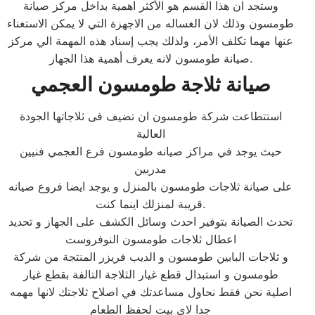
وستجد ان هذا القسم هو الأكثر اهمية بداخل مركز صيانة
طومسون وذلك لان الغساله من الاجهزة التي لا يمكن الاستغناء
عنها مهما تكلف الأمر، ولذلك يجب إسناد هذه المهمة الي مركز
صيانة طومسون لانه يعرف أهمية هذا الجهاز.
صيانة ثلاجة
طومسون
العجمي
استتطاعت شركة طومسون ان تضيف فى ثلاجاتها الجودة
العالية
حيث يوجد في مراكز صيانه طومسون فرع العجمي فنيين
مدربين
على صيانة ثلاجات طومسون بالمنزل و يوجد ايضا فروع صيانه
قريبة لمنزلك اينما كنت.
تحدث الصيانة بتوفير احدث وسائل الكشف على الجهاز و تحديد
اعطال ثلاجات طومسون النوفروست
و ثلاجات البابين طومسون و الديب فريزر المنتجة من شركة
طومسون و استبدال قطع غيار الثلاجة التالفة بقطع غيار
اصلية نحن فقط نحاول مساعدتك في اصلاح ثلاجتك لانها مهمه
جدا لاي بيت لحفظ الطعام