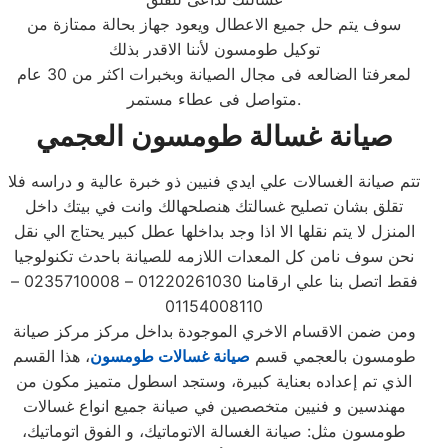
سوف يتم حل جميع الاعطال ويعود جهاز بحالة ممتازة من
توكيل طومسون لأننا الاقدر بذلك
لمعرفتا الضالعه فى مجال الصيانة وبخبرات اكثر من 30 عام
متواصل فى عطاء مستمر.
صيانة غسالة
طومسون
العجمي
تتم صيانة الغسالات علي ايدي فنيين ذو خبرة عالية و دراسه فلا
تقلق بشان تصليح غسالتك هنصلحهالك وانت في بيتك داخل
المنزل لا يتم نقلها الا اذا وجد بداخلها عطل كبير يحتاج الي نقل
نحن سوف نامن كل المعدات اللازمه للصيانة باحدث تكنولوجيا
فقط اتصل بنا علي ارقامنا 01220261030 – 0235710008 –
01154008110
ومن ضمن الاقسام الاخري الموجودة بداخل مركز مركز صيانة
طومسون بالعجمي قسم
صيانة غسالات طومسون
، هذا القسم
الذي تم إعداده بعناية كبيرة، وستجد اسطول متميز مكون من
مهندسين و فنيين متخصصين في صيانة جميع انواع غسالات
طومسون مثل: صيانة الغسالة الاتوماتيك، و الفوق اتوماتيك،