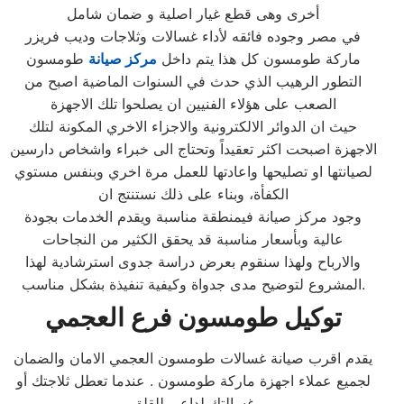
أخرى وهى قطع غيار اصلية و ضمان شامل
في مصر وجوده فائقه لأداء غسالات وثلاجات وديب فريزر
ماركة طومسون كل هذا يتم داخل
مركز صيانة
طومسون
التطور الرهيب الذي حدث في السنوات الماضية اصبح من
الصعب على هؤلاء الفنيين ان يصلحوا تلك الاجهزة
حيث ان الدوائر الالكترونية والاجزاء الاخري المكونة لتلك
الاجهزة اصبحت اكثر تعقيداً وتحتاج الى خبراء واشخاص دارسين
لصيانتها او تصليحها واعادتها للعمل مرة اخري وبنفس مستوي
الكفأة، وبناء على ذلك نستنتج ان
وجود مركز صيانة فيمنطقة مناسبة ويقدم الخدمات بجودة
عالية وبأسعار مناسبة قد يحقق الكثير من النجاحات
والارباح ولهذا سنقوم بعرض دراسة جدوى استرشادية لهذا
المشروع لتوضيح مدى جدواة وكيفية تنفيذة بشكل مناسب.
توكيل
طومسون
فرع
العجمي
يقدم اقرب صيانة غسالات طومسون العجمي الامان والضمان
لجميع عملاء اجهزة ماركة طومسون . عندما تعطل ثلاجتك أو
غسالتك لداعى للقلق