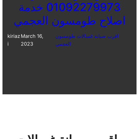
01092279973 خدمة
اصلاح طومسون العجمي
اقرب صيانة غسالات طومسون
March 16,
kiriaz
العجمي
2023
i