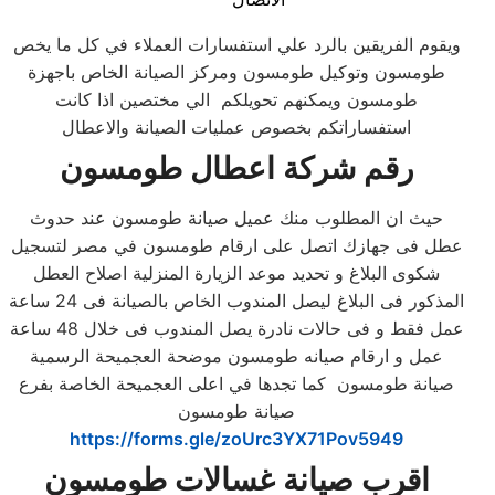
ويقوم الفريقين بالرد علي استفسارات العملاء في كل ما يخص
طومسون وتوكيل طومسون ومركز الصيانة الخاص باجهزة
طومسون ويمكنهم تحويلكم الي مختصين اذا كانت
استفساراتكم بخصوص عمليات الصيانة والاعطال
رقم شركة اعطال طومسون
حيث ان المطلوب منك عميل صيانة طومسون عند حدوث
عطل فى جهازك اتصل على ارقام طومسون في مصر لتسجيل
شكوى البلاغ و تحديد موعد الزيارة المنزلية اصلاح العطل
المذكور فى البلاغ ليصل المندوب الخاص بالصيانة فى 24 ساعة
عمل فقط و فى حالات نادرة يصل المندوب فى خلال 48 ساعة
عمل و ارقام صيانه طومسون موضحة العجميحة الرسمية
صيانة طومسون كما تجدها في اعلى العجميحة الخاصة بفرع
صيانة طومسون
https://forms.gle/zoUrc3YX71Pov5949
اقرب صيانة غسالات طومسون