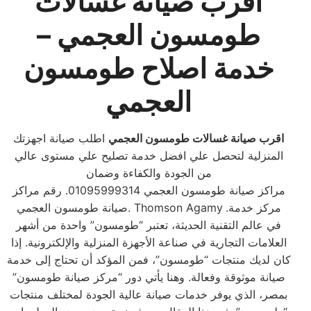
اقرب صيانة غسالات
طومسون العجمي –
خدمة اصلاح طومسون
العجمي
اقرب صيانة غسالات طومسون العجمي
اطلب صيانة اجهزتك
المنزلية لتحصل علي افضل خدمة تصليح علي مستوى عالي
من الجودة والكفاءة وضمان
مراكز صيانة طومسون العجمي 01095999314. رقم مراكز
.مركز خدمة
صيانة طومسون العجمي. Thomson Agamy
في عالم التقنية الحديثة، تعتبر “طومسون” واحدة من أشهر
العلامات التجارية في صناعة الأجهزة المنزلية والإلكترونية. إذا
كان لديك منتجات “طومسون”، فمن المؤكد أن تحتاج إلى خدمة
صيانة موثوقة وفعالة. وهنا يأتي دور “مركز صيانة طومسون”
بمصر، الذي يوفر خدمات صيانة عالية الجودة لمختلف منتجات