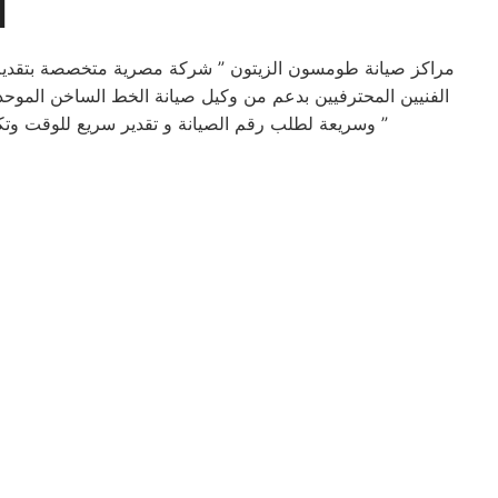
ا
مراكز صيانة طومسون الزيتون ” شركة مصرية متخصصة بتقدي
الفنيين المحترفيين بدعم من وكيل صيانة الخط الساخن الموحد
وسريعة لطلب رقم الصيانة و تقدير سريع للوقت وتكلفة الصيانه لضمان خدمة صيانه خالية من القلق و دون أي مفاجآت ، بالأضافة تقديم خدمة عملاء مميزة من البداية إلى النهاية ”