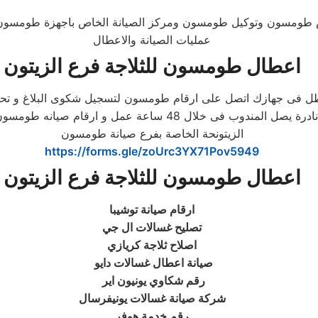
يخص طومسون وتوكيل طومسون ومركز الصيانة الخاص باجهزة طومسون
عمليات الصيانة والاعطال
اعطال طومسون للثلاجة فرع الزيتون
 جهازك اتصل على ارقام طومسون لتسجيل شكوى البلاغ و تحديد مو
المندوب الخاص بالصيانة فى 24 ساعة عمل فقط و فى حالات نادرة 
الزيتونحة الخاصة بفرع صيانة طومسون
https://forms.gle/zoUrc3YX71Pov5949
اعطال طومسون للثلاجة فرع الزيتون
ارقام صيانة توشيبا
تصليح غسالات ال جي
اصلاح ثلاجة كريازي
صيانة اعطال غسالات دايو
رقم شكاوي يونيون اير
شركة صيانة غسالات يونيفرسال
رقم خدمة هوفر