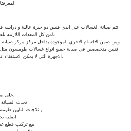
لمعرفتا الضالعه فى مجال الصيانة وبخبرات اكثر من 30 عام متواصل فى عطاء مستمر.
تتم صيانة الغسالات علي ايدي فنيين ذو خبرة عالية و دراسه فل
نامن كل المعدات اللازمه للصيانة باحدث تكن
ومن ضمن الاقسام الاخري الموجودة بداخل مركز مركز صيانة
فنيين متخصصين في صيانة جميع انواع غسالات طومسون مثل: صيا
الاجهزة التي لا يمكن الاستغناء عنها مهما تكلف الأمر، ولذلك يجب إسناد هذه المهمة الي مركز صيانة طومسون لانه يعرف أهمية هذا الجهاز.
على صيانة ثلاجات طومسون بالمنزل و يوجد ايضا فروع صيانه قريبة لمنزلك اينما كنت.
تحدث الصيانة
و ثلاجات البابين طومس
اصلية نح
مع تركيب قطع غيا