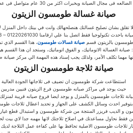
صيانة غسالة
طومسون
الزيتون
ا تقلق بشان تصليح غسالتك هنصلحهالك وانت في بيتك داخل المنزل لا 
ولوجيا فقط اتصل بنا علي ارقامنا 01220261030 – 0235710008 – 01154008110
 طومسون بالزيتون قسم
صيانة غسالات طومسون
، هذا القسم الذي ت
نة الغسالة الاتوماتيك، و الفوق اتوماتيك، وستجد ان هذا القسم ه
صيانة ثلاجة
طومسون
الزيتون
استتطاعت شركة طومسون ان تضيف فى ثلاجاتها الجودة العالية
حيث يوجد في مراكز صيانه طومسون فرع الزيتون فنيين مدربين
 بتوفير احدث وسائل الكشف على الجهاز و تحديد اعطال ثلاجات طو
ون و الديب فريزر المنتجة من شركة طومسون و استبدال قطع غيار الث
ن فقط نحاول مساعدتك في اصلاح ثلاجتك لانها مهمه جدا لاي بيت ل
ر ثلاجات طومسون الاصلية تحافظ بها على كفاءة عمل الثلاجة لدي