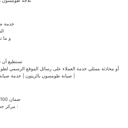
ثلاجة طومسون بعد
،خدمة ص
ال
و ما ت
تستطيع أن تط
أو محادثة ممثلي خدمة العملاء على رسائل الموقع الرسمي لط
صيانة طومسون بالزيتون | خدمة صيانة طومسون الزيتون | صيانة طومسون الزيتون | توكيل صيانة طومسون الزيتون | شركة صيانة طومسون الزيتون |
ضمان 100٪ على كافة قطع الغيار لمدة عام كامل والصيانة ولدينا فحص مجاني لجميع الاجهزة
مركز خدمة طومسون يضم فريق من موظفي خدمة العملاء المنقسمين الي فريقين وهما :