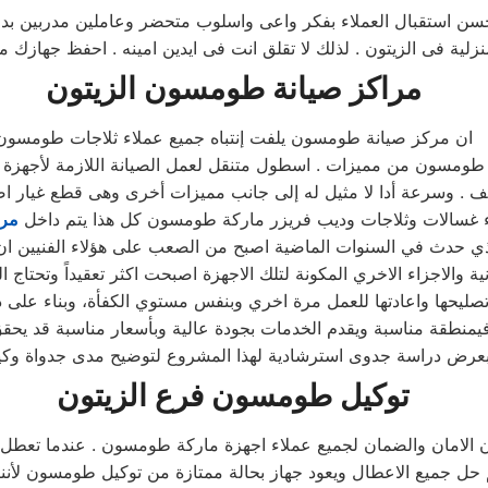
 استقبال العملاء بفكر واعى واسلوب متحضر وعاملين مدربين بدورات
لية فى الزيتون . لذلك لا تقلق انت فى ايدين امينه . احفظ جهازك 
مراكز صيانة
طومسون
الزيتون
ان مركز صيانة طومسون يلفت إنتباه جميع عملاء ثلاجات طومسون
ة طومسون من مميزات . اسطول متنقل لعمل الصيانة اللازمة لأجهز
صف . وسرعة أدا لا مثيل له إلى جانب مميزات أخرى وهى قطع غيار 
اء غسالات وثلاجات وديب فريزر ماركة طومسون كل هذا يتم داخل
مرك
ذي حدث في السنوات الماضية اصبح من الصعب على هؤلاء الفنيين ان 
نية والاجزاء الاخري المكونة لتلك الاجهزة اصبحت اكثر تعقيداً وتحتا
 تصليحها واعادتها للعمل مرة اخري وبنفس مستوي الكفأة، وبناء على 
يمنطقة مناسبة ويقدم الخدمات بجودة عالية وبأسعار مناسبة قد يحقق
توكيل
طومسون
فرع
الزيتون
 الامان والضمان لجميع عملاء اجهزة ماركة طومسون . عندما تعطل ث
ل جميع الاعطال ويعود جهاز بحالة ممتازة من توكيل طومسون لأننا 