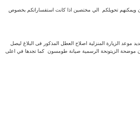
 ويمكنهم تحويلكم الي مختصين اذا كانت استفساراتكم بخصوص
عد الزيارة المنزلية اصلاح العطل المذكور فى البلاغ ليصل
يصل المندوب فى خلال 48 ساعة عمل و ارقام صيانه طومسون موضحة الزيتونحة الرسمية صيانة طومسون كما تجدها في اعلى