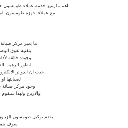
اهم ما يميز خدمة عملاء طومسون حسن
مع عملاء اجهزة طومسون المنز
ما يميز مركز صيان
بتقنية تفوق الو
وجوده فائقه لأد
التطور الرهيب ال
حيث ان الدوائر الالكترو
لصيانتها او
وجود مركز صيانة ف
والارباح ولهذا سنقوم بعرض دراسة جدوى استرشادية لهذا المشروع لتوضيح مدى جدواة وكيفية تنفيذة بشكل مناسب.
يقدم توكيل طومسون الزيتون
سوف يتم ح