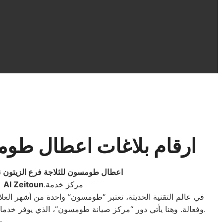
ارقام بلاغات اعطال طومس
اعطال طومسون للثلاجة فرع الزيتون
ن
.مركز خدمة
Al Zeitoun
مراكز ص
في عالم التقنية الحديثة، تعتبر “طومسون” واحدة من أشهر العلا
وفعالة. وهنا يأتي دور “مركز صيانة طومسون”، الذي يوفر خدمات صيانة عالية الجودة لمختلف منتجات “طومسون”. في هذا المقال، سوف نستعرض بعض المعلومات حول هذا المركز وخدماته المتميزة.