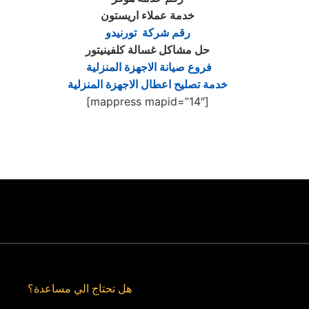
خدمة عملاء اريستون
رقم شركة تورنيدو
حل مشاكل غسالة كلفينيتور
فروع صيانة الاجهزة المنزلية
خدمة تصليح اعطال الاجهزة المنزلية
[mappress mapid=”14″]
هل تحتاج الي مساعدة؟