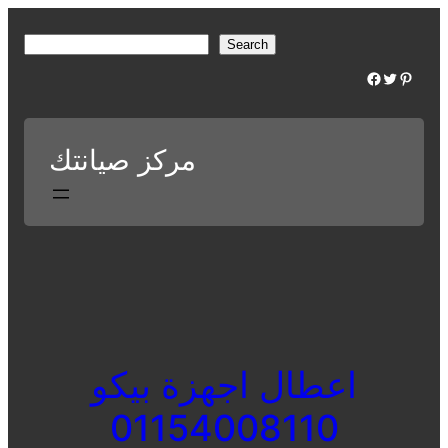
Skip
to
S
Search
content
e
Facebook
Twitter
Pinterest
a
r
c
مركز صيانتك
h
اعطال اجهزة بيكو
01154008110