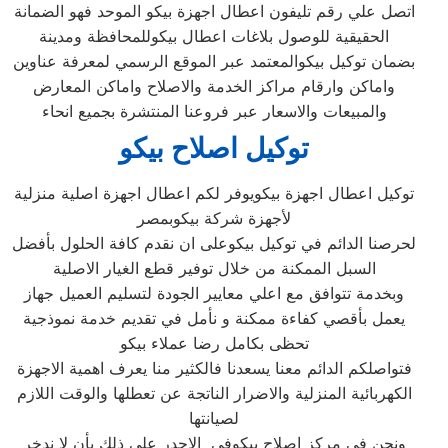
اتصل علي رقم تليفون اعطال اجهزة بيكو الموحد فهو الضمانة
الحقيقية للوصول بلاغات اعطال بيكوللمحافظة ومدينة
بضمان توكيل بيكوالمعتمد عبر الموقع الرسمي لمعرفة عناوين
واماكن وارقام مراكز الخدمة والاصلاح واماكن المعارض
والمبيعات والاسعار عبر فروعنا المنتشرة بجميع انحاء
توكيل اصلاح بيكو
توكيل اعطال اجهزة بيكويوفر لكم اعطال اجهزة اصلية منزلية
لأجهزة شركة بيكوبمصر
لحرصنا الدائم في توكيل بيكوعلى ان نقدم كافة الحلول بأفضل
السبل الممكنة من خلال توفير قطع الغيار الاصلية
وبخدمة تتوافق مع اعلي معايير الجودة لتسليم العميل جهاز
يعمل بأقصي كفاءة ممكنة و نأمل في تقديم خدمة نموذجية
تحظى بكامل رضا عملاء بيكو
فتواصلكم الدائم معنا يسعدنا فالكثير منا يعرف اهمية الاجهزة
الكهربائية المنزلية والاضرار الناتجة عن تعطلها والوقت اللازم
لصيانتها
ونحن في مركز اصلاح بيكوفي الاجدر على ذلك بأن لا ندخر